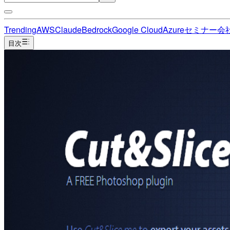
Trending
AWS
Claude
Bedrock
Google Cloud
Azure
セミナー
会
目次