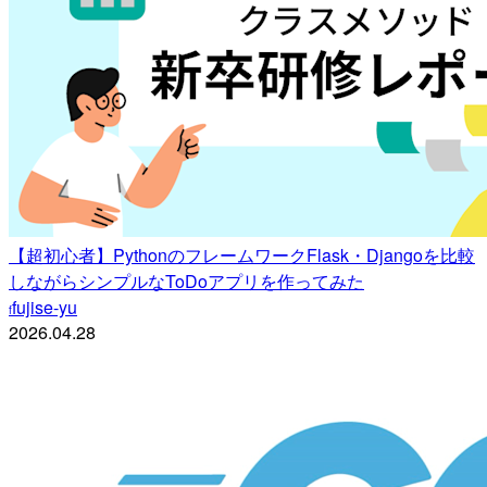
【超初心者】PythonのフレームワークFlask・Djangoを比較
しながらシンプルなToDoアプリを作ってみた
fujise-yu
f
2026.04.28