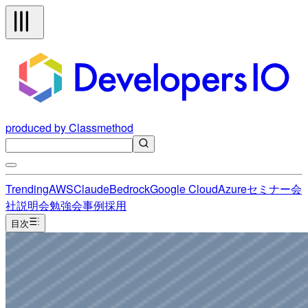
produced by Classmethod
Trending
AWS
Claude
Bedrock
Google Cloud
Azure
セミナー
会
社説明会
勉強会
事例
採用
目次