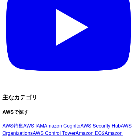
主なカテゴリ
AWSで探す
AWS特集
AWS IAM
Amazon Cognito
AWS Security Hub
AWS
Organizations
AWS Control Tower
Amazon EC2
Amazon