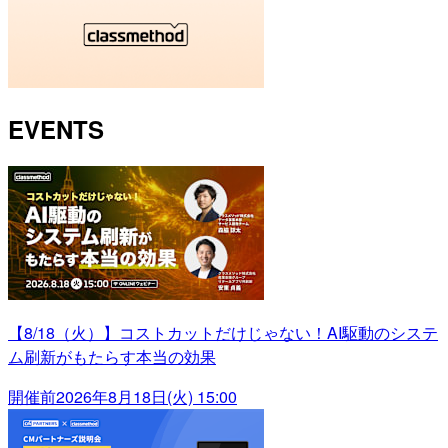
EVENTS
【8/18（火）】コストカットだけじゃない！AI駆動のシステ
ム刷新がもたらす本当の効果
開催前
2026年8月18日(火) 15:00