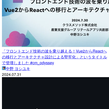
「フロントエンド技術の波を乗り越える！Vue2からReactへ
の移行とアーキテクチャ設計による堅牢化」というタイトル
で登壇しました #cm_odyssey
中野 ヨシユキ
2024.07.31