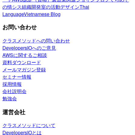
の情シス
組織開発室の活動
デザイン
Thai
Language
Vietnamese Blog
お問い合わせ
クラスメソッドへの問い合わせ
DevelopersIOへのご意見
AWSに関するご相談
資料ダウンロード
メールマガジン登録
セミナー情報
採用情報
会社説明会
勉強会
運営会社
クラスメソッドについて
DevelopersIOとは