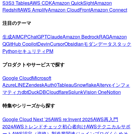
S3
S3 Tables
AWS CDK
Amazon QuickSight
Amazon
Redshift
AWS Amplify
Amazon CloudFront
Amazon Connect
注目のテーマ
生成AI
MCP
ChatGPT
Claude
Amazon Bedrock
RAG
Amazon
Q
GitHub Copilot
Devin
Cursor
Obsidian
モダンデータスタック
Python
セキュリティ
PM
プロダクトやサービスで探す
Google Cloud
Microsoft
Azure
LINE
Zendesk
Auth0
Tableau
Snowflake
Alteryx
インフォ
マティカ
dbt
DuckDB
Cloudflare
Splunk
Vision One
Notion
特集やシリーズから探す
Google Cloud Next ’25
AWS re:Invent 2025
AWS再入門
2024
AWSトレンドチェック
初心者向け
AWSテクニカルサポ
ート
AWS認定（資格）
製造業関連
ジョインブログ
くらめそ