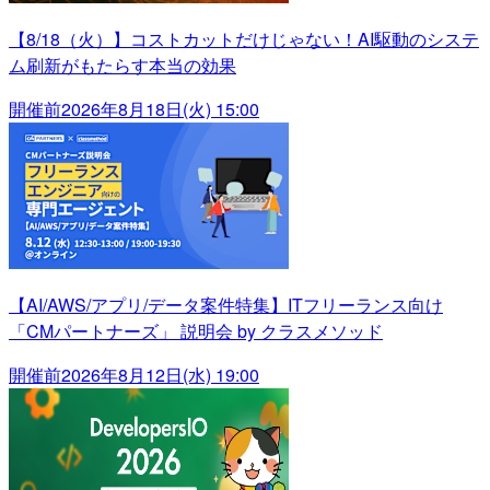
【8/18（火）】コストカットだけじゃない！AI駆動のシステ
ム刷新がもたらす本当の効果
開催前
2026年8月18日(火) 15:00
【AI/AWS/アプリ/データ案件特集】ITフリーランス向け
「CMパートナーズ」 説明会 by クラスメソッド
開催前
2026年8月12日(水) 19:00