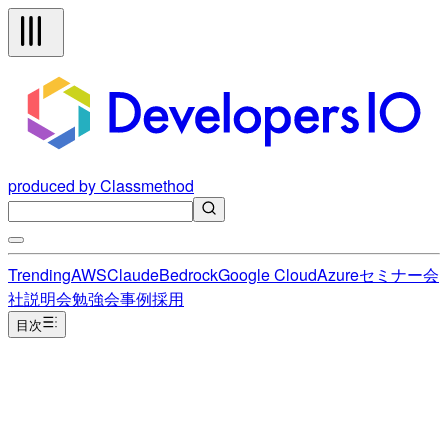
produced by Classmethod
Trending
AWS
Claude
Bedrock
Google Cloud
Azure
セミナー
会
社説明会
勉強会
事例
採用
目次