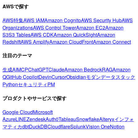
AWSで探す
AWS特集
AWS IAM
Amazon Cognito
AWS Security Hub
AWS
Organizations
AWS Control Tower
Amazon EC2
Amazon
S3
S3 Tables
AWS CDK
Amazon QuickSight
Amazon
Redshift
AWS Amplify
Amazon CloudFront
Amazon Connect
注目のテーマ
生成AI
MCP
ChatGPT
Claude
Amazon Bedrock
RAG
Amazon
Q
GitHub Copilot
Devin
Cursor
Obsidian
モダンデータスタック
Python
セキュリティ
PM
プロダクトやサービスで探す
Google Cloud
Microsoft
Azure
LINE
Zendesk
Auth0
Tableau
Snowflake
Alteryx
インフォ
マティカ
dbt
DuckDB
Cloudflare
Splunk
Vision One
Notion