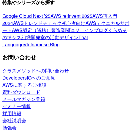
特集やシリーズから探す
Google Cloud Next ’25
AWS re:Invent 2025
AWS再入門
2024
AWSトレンドチェック
初心者向け
AWSテクニカルサポ
ート
AWS認定（資格）
製造業関連
ジョインブログ
くらめそ
の情シス
組織開発室の活動
デザイン
Thai
Language
Vietnamese Blog
お問い合わせ
クラスメソッドへの問い合わせ
DevelopersIOへのご意見
AWSに関するご相談
資料ダウンロード
メールマガジン登録
セミナー情報
採用情報
会社説明会
勉強会