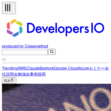
produced by Classmethod
Trending
AWS
Claude
Bedrock
Google Cloud
Azure
セミナー
会
社説明会
勉強会
事例
採用
目次