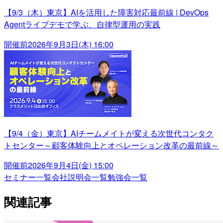
【9/3（木）東京】AIを活用した障害対応最前線 | DevOps
Agentライブデモで学ぶ、自律型運用の実践
開催前
2026年9月3日(木) 16:00
【9/4（金）東京】AIチームメイトが変える次世代コンタク
トセンター～顧客体験向上とオペレーション改革の最前線～
開催前
2026年9月4日(金) 15:00
セミナー一覧
会社説明会一覧
勉強会一覧
関連記事