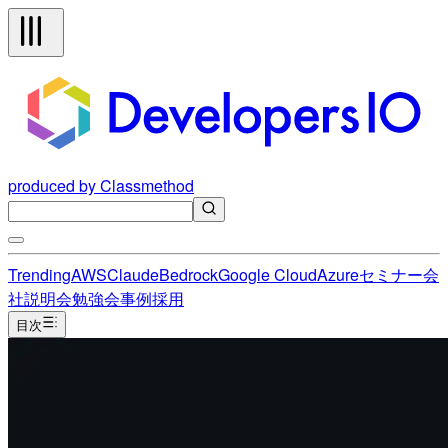
produced by Classmethod
Trending
AWS
Claude
Bedrock
Google Cloud
Azure
セミナー
会
社説明会
勉強会
事例
採用
目次