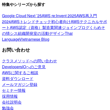
特集やシリーズから探す
Google Cloud Next ’25
AWS re:Invent 2025
AWS再入門
2024
AWSトレンドチェック
初心者向け
AWSテクニカルサポ
ート
AWS認定（資格）
製造業関連
ジョインブログ
くらめそ
の情シス
組織開発室の活動
デザイン
Thai
Language
Vietnamese Blog
お問い合わせ
クラスメソッドへの問い合わせ
DevelopersIOへのご意見
AWSに関するご相談
資料ダウンロード
メールマガジン登録
セミナー情報
採用情報
会社説明会
勉強会