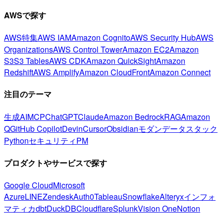
AWSで探す
AWS特集
AWS IAM
Amazon Cognito
AWS Security Hub
AWS
Organizations
AWS Control Tower
Amazon EC2
Amazon
S3
S3 Tables
AWS CDK
Amazon QuickSight
Amazon
Redshift
AWS Amplify
Amazon CloudFront
Amazon Connect
注目のテーマ
生成AI
MCP
ChatGPT
Claude
Amazon Bedrock
RAG
Amazon
Q
GitHub Copilot
Devin
Cursor
Obsidian
モダンデータスタック
Python
セキュリティ
PM
プロダクトやサービスで探す
Google Cloud
Microsoft
Azure
LINE
Zendesk
Auth0
Tableau
Snowflake
Alteryx
インフォ
マティカ
dbt
DuckDB
Cloudflare
Splunk
Vision One
Notion