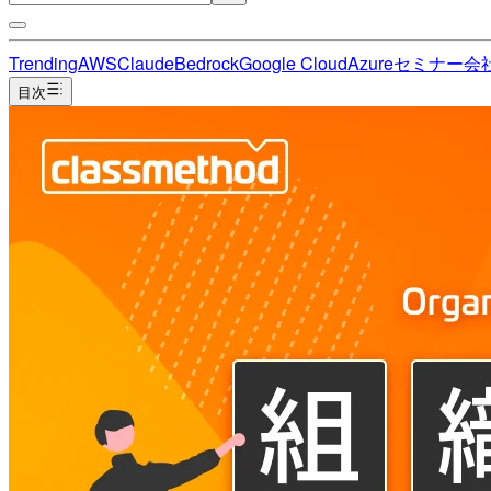
Trending
AWS
Claude
Bedrock
Google Cloud
Azure
セミナー
会
目次