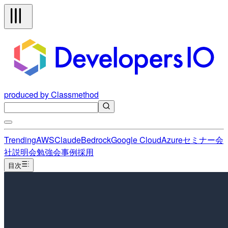
produced by Classmethod
Trending
AWS
Claude
Bedrock
Google Cloud
Azure
セミナー
会
社説明会
勉強会
事例
採用
目次