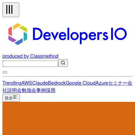
produced by Classmethod
Trending
AWS
Claude
Bedrock
Google Cloud
Azure
セミナー
会
社説明会
勉強会
事例
採用
目次