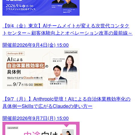
【9/4（金）東京】AIチームメイトが変える次世代コンタク
トセンター～顧客体験向上とオペレーション改革の最前線～
開催前
2026年9月4日(金) 15:00
【9/7（月）】Anthropic登壇！AIによる自治体業務効率化の
具体例ーSkillsで広がるClaudeの使い方ー
開催前
2026年9月7日(月) 15:00