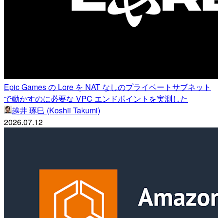
Epic Games の Lore を NAT なしのプライベートサブネット
で動かすのに必要な VPC エンドポイントを実測した
越井 琢巳 (Koshii Takumi)
2026.07.12