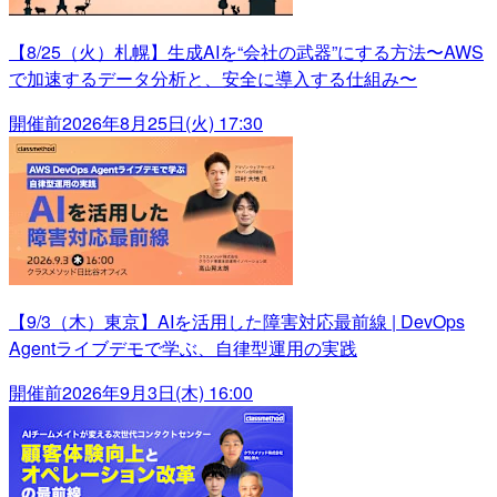
【8/25（火）札幌】生成AIを“会社の武器”にする方法〜AWS
で加速するデータ分析と、安全に導入する仕組み〜
開催前
2026年8月25日(火) 17:30
【9/3（木）東京】AIを活用した障害対応最前線 | DevOps
Agentライブデモで学ぶ、自律型運用の実践
開催前
2026年9月3日(木) 16:00