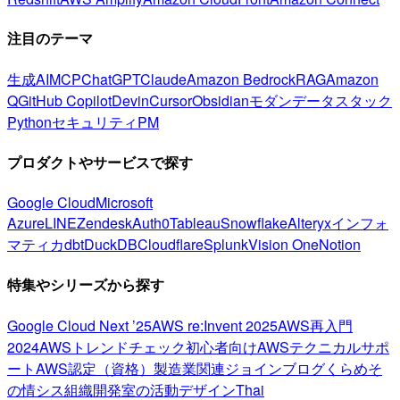
注目のテーマ
生成AI
MCP
ChatGPT
Claude
Amazon Bedrock
RAG
Amazon
Q
GitHub Copilot
Devin
Cursor
Obsidian
モダンデータスタック
Python
セキュリティ
PM
プロダクトやサービスで探す
Google Cloud
Microsoft
Azure
LINE
Zendesk
Auth0
Tableau
Snowflake
Alteryx
インフォ
マティカ
dbt
DuckDB
Cloudflare
Splunk
Vision One
Notion
特集やシリーズから探す
Google Cloud Next ’25
AWS re:Invent 2025
AWS再入門
2024
AWSトレンドチェック
初心者向け
AWSテクニカルサポ
ート
AWS認定（資格）
製造業関連
ジョインブログ
くらめそ
の情シス
組織開発室の活動
デザイン
Thai