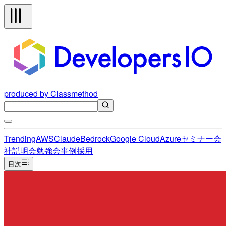
produced by Classmethod
Trending
AWS
Claude
Bedrock
Google Cloud
Azure
セミナー
会
社説明会
勉強会
事例
採用
目次