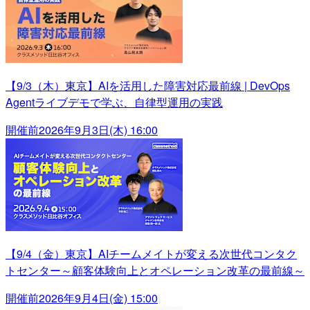
【9/3（木）東京】AIを活用した障害対応最前線 | DevOps
Agentライブデモで学ぶ、自律型運用の実践
開催前
2026年9月3日(木) 16:00
【9/4（金）東京】AIチームメイトが変える次世代コンタク
トセンター～顧客体験向上とオペレーション改革の最前線～
開催前
2026年9月4日(金) 15:00