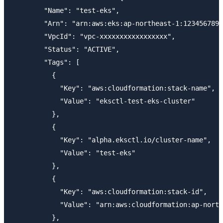
        "Name": "test-eks",

        "Arn": "arn:aws:eks:ap-northeast-1:1234567890
        "VpcId": "vpc-xxxxxxxxxxxxxxxxx",

        "Status": "ACTIVE",

        "Tags": [

          {

            "Key": "aws:cloudformation:stack-name",

            "Value": "eksctl-test-eks-cluster"

          },

          {

            "Key": "alpha.eksctl.io/cluster-name",

            "Value": "test-eks"

          },

          {

            "Key": "aws:cloudformation:stack-id",

            "Value": "arn:aws:cloudformation:ap-north
          },
