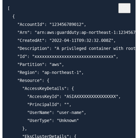
[

  {

    "AccountId": "123456789012",

    "Arn": "arn:aws:guardduty:ap-northeast-1:12345678
    "CreatedAt": "2022-04-11T09:32:32.008Z",

    "Description": "A privileged container with root 
    "Id": "xxxxxxxxxxxxxxxxxxxxxxxxxxxxxxxx",

    "Partition": "aws",

    "Region": "ap-northeast-1",

    "Resource": {

      "AccessKeyDetails": {

        "AccessKeyId": "ASIAXXXXXXXXXXXXXXXX",

        "PrincipalId": "",

        "UserName": "user-name",

        "UserType": "Unknown"

      },

      "EksClusterDetails": {
