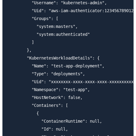
          "Username": "kubernetes-admin",

          "Uid": "aws-iam-authenticator:123456789012:
          "Groups": [

            "system:masters",

            "system:authenticated"

          ]

        },

        "KubernetesWorkloadDetails": {

          "Name": "test-app-deployment",

          "Type": "deployments",

          "Uid": "xxxxxxxx-xxxx-xxxx-xxxx-xxxxxxxxxxx
          "Namespace": "test-app",

          "HostNetwork": false,

          "Containers": [

            {

              "ContainerRuntime": null,

              "Id": null,
