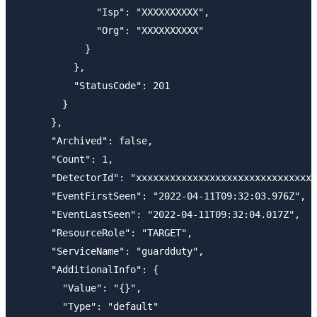
              "Isp": "XXXXXXXXXX",

              "Org": "XXXXXXXXXX"

            }

          },

          "StatusCode": 201

        }

      },

      "Archived": false,

      "Count": 1,

      "DetectorId": "xxxxxxxxxxxxxxxxxxxxxxxxxxxxxxxx
      "EventFirstSeen": "2022-04-11T09:32:03.976Z",

      "EventLastSeen": "2022-04-11T09:32:04.017Z",

      "ResourceRole": "TARGET",

      "ServiceName": "guardduty",

      "AdditionalInfo": {

        "Value": "{}",

        "Type": "default"
