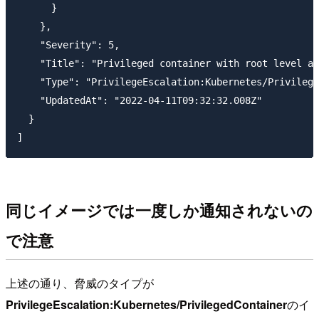
      }

    },

    "Severity": 5,

    "Title": "Privileged container with root level ac
    "Type": "PrivilegeEscalation:Kubernetes/Privilege
    "UpdatedAt": "2022-04-11T09:32:32.008Z"

  }

同じイメージでは一度しか通知されないの
で注意
上述の通り、脅威のタイプが
PrivilegeEscalation:Kubernetes/PrivilegedContainer
のイ