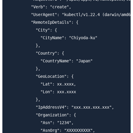
          "Verb": "create",

          "UserAgent": "kubectl/v1.22.4 (darwin/amd64
          "RemoteIpDetails": {

            "City": {

              "CityName": "Chiyoda-ku"

            },

            "Country": {

              "CountryName": "Japan"

            },

            "GeoLocation": {

              "Lat": xx.xxxx,

              "Lon": xxx.xxxx

            },

            "IpAddressV4": "xxx.xxx.xxx.xxx",

            "Organization": {

              "Asn": "1234",

              "AsnOrg": "XXXXXXXXXX",
