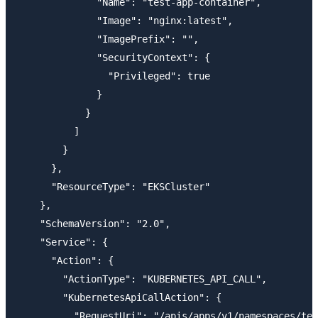
              "Name": "test-app-container",

              "Image": "nginx:latest",

              "ImagePrefix": "",

              "SecurityContext": {

                "Privileged": true

              }

            }

          ]

        }

      },

      "ResourceType": "EKSCluster"

    },

    "SchemaVersion": "2.0",

    "Service": {

      "Action": {

        "ActionType": "KUBERNETES_API_CALL",

        "KubernetesApiCallAction": {

          "RequestUri": "/apis/apps/v1/namespaces/tes