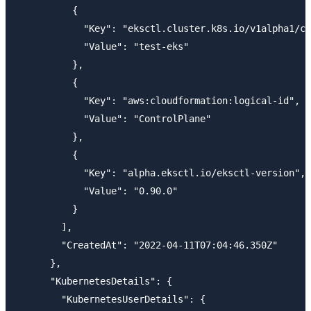
          {

            "Key": "eksctl.cluster.k8s.io/v1alpha1/cl
            "Value": "test-eks"

          },

          {

            "Key": "aws:cloudformation:logical-id",

            "Value": "ControlPlane"

          },

          {

            "Key": "alpha.eksctl.io/eksctl-version",

            "Value": "0.90.0"

          }

        ],

        "CreatedAt": "2022-04-11T07:04:46.350Z"

      },

      "KubernetesDetails": {

        "KubernetesUserDetails": {
