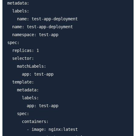
metadata:

  labels:

    name: test-app-deployment

  name: test-app-deployment

  namespace: test-app

spec:

  replicas: 1

  selector:

    matchLabels:

      app: test-app

  template:

    metadata:

      labels:

        app: test-app

    spec:

      containers:

        - image: nginx:latest
