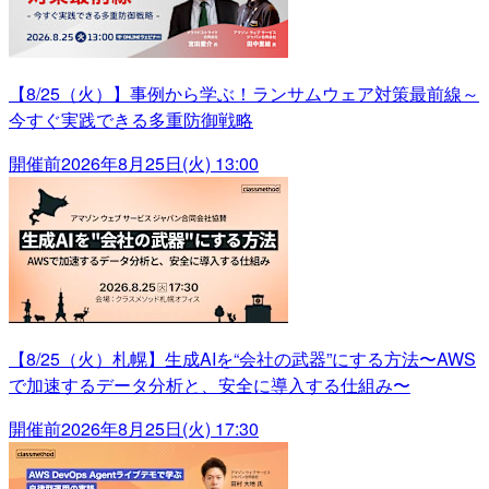
【8/25（火）】事例から学ぶ！ランサムウェア対策最前線～
今すぐ実践できる多重防御戦略
開催前
2026年8月25日(火) 13:00
【8/25（火）札幌】生成AIを“会社の武器”にする方法〜AWS
で加速するデータ分析と、安全に導入する仕組み〜
開催前
2026年8月25日(火) 17:30