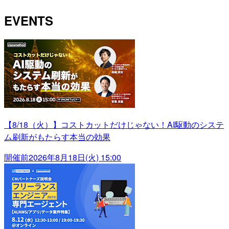
EVENTS
【8/18（火）】コストカットだけじゃない！AI駆動のシステ
ム刷新がもたらす本当の効果
開催前
2026年8月18日(火) 15:00