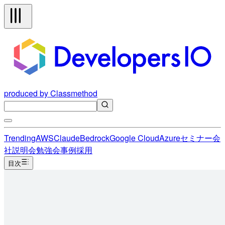
produced by Classmethod
Trending
AWS
Claude
Bedrock
Google Cloud
Azure
セミナー
会
社説明会
勉強会
事例
採用
目次