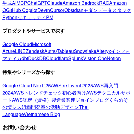
生成AI
MCP
ChatGPT
Claude
Amazon Bedrock
RAG
Amazon
Q
GitHub Copilot
Devin
Cursor
Obsidian
モダンデータスタック
Python
セキュリティ
PM
プロダクトやサービスで探す
Google Cloud
Microsoft
Azure
LINE
Zendesk
Auth0
Tableau
Snowflake
Alteryx
インフォ
マティカ
dbt
DuckDB
Cloudflare
Splunk
Vision One
Notion
特集やシリーズから探す
Google Cloud Next ’25
AWS re:Invent 2025
AWS再入門
2024
AWSトレンドチェック
初心者向け
AWSテクニカルサポ
ート
AWS認定（資格）
製造業関連
ジョインブログ
くらめそ
の情シス
組織開発室の活動
デザイン
Thai
Language
Vietnamese Blog
お問い合わせ