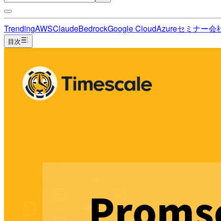
Trending
AWS
Claude
Bedrock
Google Cloud
Azure
セミナー
会
目次