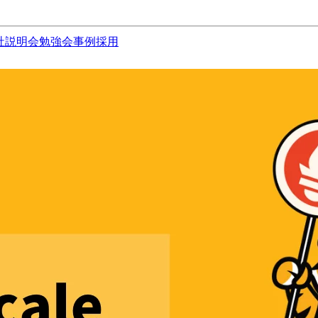
社説明会
勉強会
事例
採用