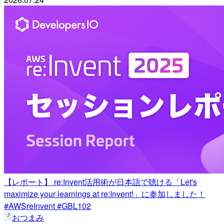
【レポート】 re:Invent活用術が日本語で聴ける「Let's
maximize your learnings at re:Invent!」に参加しました！
#AWSreInvent #GBL102
おつまみ