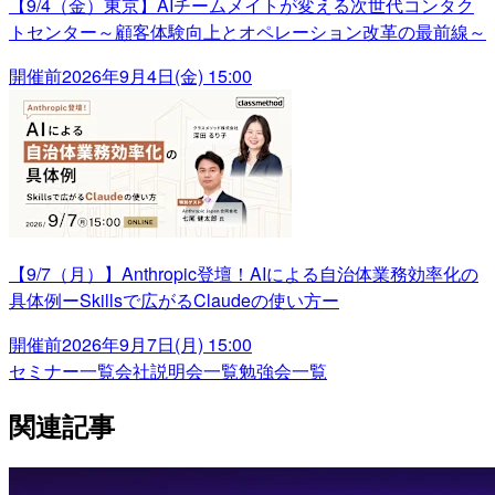
【9/4（金）東京】AIチームメイトが変える次世代コンタク
トセンター～顧客体験向上とオペレーション改革の最前線～
開催前
2026年9月4日(金) 15:00
【9/7（月）】Anthropic登壇！AIによる自治体業務効率化の
具体例ーSkillsで広がるClaudeの使い方ー
開催前
2026年9月7日(月) 15:00
セミナー一覧
会社説明会一覧
勉強会一覧
関連記事