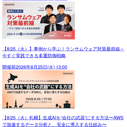
【8/25（火）】事例から学ぶ！ランサムウェア対策最前線～
今すぐ実践できる多重防御戦略
開催前
2026年8月25日(火) 13:00
【8/25（火）札幌】生成AIを“会社の武器”にする方法〜AWS
で加速するデータ分析と、安全に導入する仕組み〜