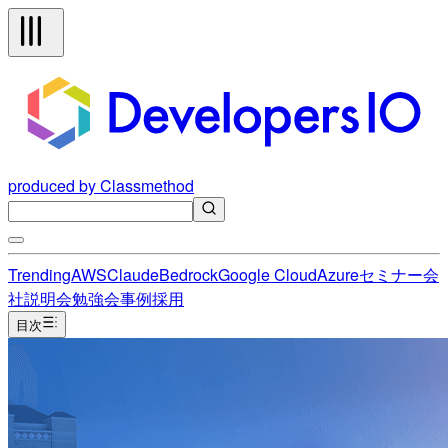
produced by Classmethod
Trending
AWS
Claude
Bedrock
Google Cloud
Azure
セミナー
会
社説明会
勉強会
事例
採用
目次