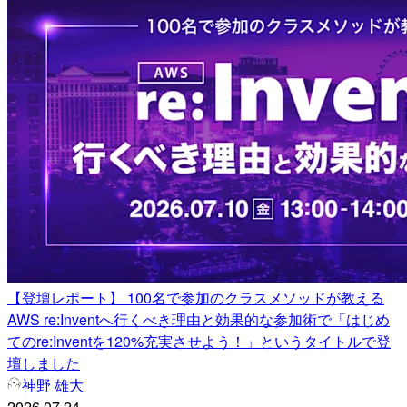
【登壇レポート】 100名で参加のクラスメソッドが教える
AWS re:Inventへ行くべき理由と効果的な参加術で「はじめ
てのre:Inventを120%充実させよう！」というタイトルで登
壇しました
神野 雄大
2026.07.24