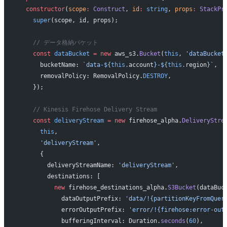
  constructor
(
scope
:
 Construct
, 
id
:
 string
, 
props
:
 StackPr
    super
(scope, id, props);
    // データ格納バケット
    const
 dataBucket
 =
 new
 aws_s3.
Bucket
(
this
, 
'dataBucket
      bucketName: 
`data-${
this
.
account
}-${
this
.
region
}`
,
      removalPolicy: RemovalPolicy.
DESTROY
,
    });
    // Kinesis Firehose Delivery Stream
    const
 deliveryStream
 =
 new
 firehose_alpha.
DeliveryStre
      this
,
      'deliveryStream'
,
      {
        deliveryStreamName: 
'deliveryStream'
,
        destinations: [
          new
 firehose_destinations_alpha.
S3Bucket
(dataBuc
            dataOutputPrefix: 
'data/!{partitionKeyFromQuer
            errorOutputPrefix: 
'error/!{firehose:error-out
            bufferingInterval: Duration.
seconds
(
60
),