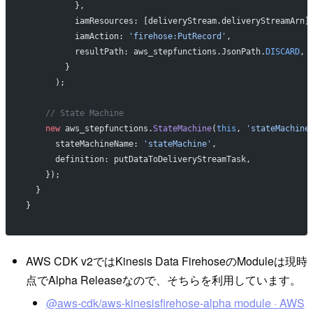
          },
          iamResources: [deliveryStream.deliveryStreamArn]
          iamAction: 
'firehose:PutRecord'
,
          resultPath: aws_stepfunctions.JsonPath.
DISCARD
,
        }
      );
    // State Machine
    new
 aws_stepfunctions.
StateMachine
(
this
, 
'stateMachine
      stateMachineName: 
'stateMachine'
,
      definition: putDataToDeliveryStreamTask,
    });
  }
}
AWS CDK v2ではKinesis Data FirehoseのModuleは現時
点でAlpha Releaseなので、そちらを利用しています。
@aws-cdk/aws-kinesisfirehose-alpha module · AWS