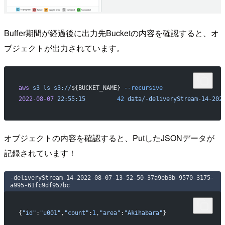
Buffer期間が経過後に出力先Bucketの内容を確認すると、オ
ブジェクトが出力されています。
aws
 s3
 ls
 s3://
${BUCKET_NAME} 
--recursive
2022-08-07
 22:55:15
         42
 data/-deliveryStream-14-202
オブジェクトの内容を確認すると、PutしたJSONデータが
記録されています！
-deliveryStream-14-2022-08-07-13-52-50-37a9eb3b-9570-3175-
a995-61fc9df957bc
{
"id"
:
"u001"
,
"count"
:
1
,
"area"
:
"Akihabara"
}