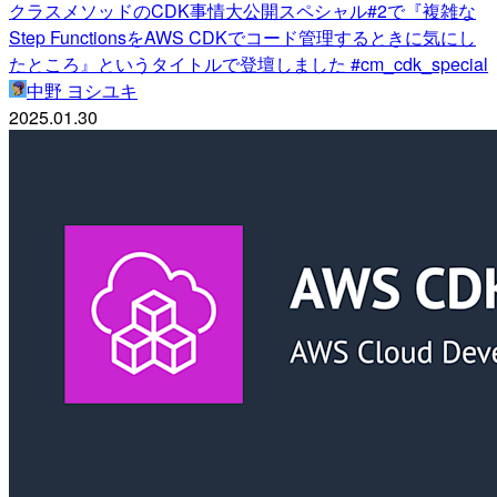
クラスメソッドのCDK事情大公開スペシャル#2で『複雑な
Step FunctionsをAWS CDKでコード管理するときに気にし
たところ』というタイトルで登壇しました #cm_cdk_special
中野 ヨシユキ
2025.01.30