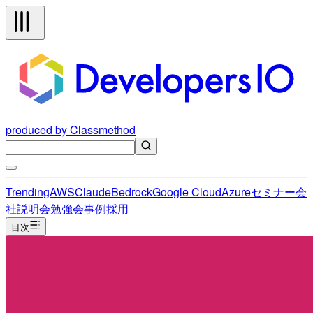
produced by Classmethod
Trending
AWS
Claude
Bedrock
Google Cloud
Azure
セミナー
会
社説明会
勉強会
事例
採用
目次