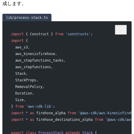
成します。
lib/process-stack.ts
import
 { Construct } 
from
 'constructs'
;
import
 {
  aws_s3,
  aws_kinesisfirehose,
  aws_stepfunctions_tasks,
  aws_stepfunctions,
  Stack,
  StackProps,
  RemovalPolicy,
  Duration,
  Size,
} 
from
 'aws-cdk-lib'
;
import
 *
 as
 firehose_alpha 
from
 '@aws-cdk/aws-kinesisfireh
import
 *
 as
 firehose_destinations_alpha 
from
 '@aws-cdk/aws
export
 class
 ProcessStack
 extends
 Stack
 {