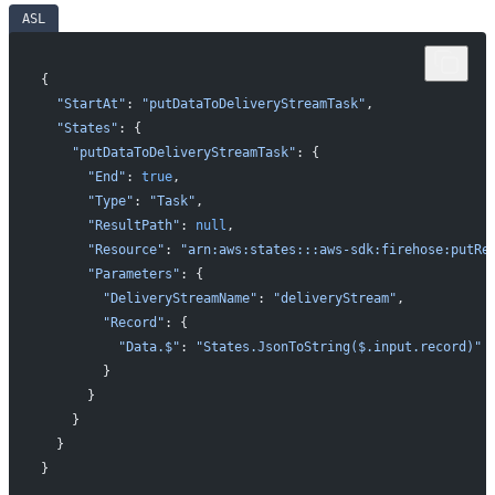
ASL
{
  "StartAt"
: 
"putDataToDeliveryStreamTask"
,
  "States"
: {
    "putDataToDeliveryStreamTask"
: {
      "End"
: 
true
,
      "Type"
: 
"Task"
,
      "ResultPath"
: 
null
,
      "Resource"
: 
"arn:aws:states:::aws-sdk:firehose:putRe
      "Parameters"
: {
        "DeliveryStreamName"
: 
"deliveryStream"
,
        "Record"
: {
          "Data.$"
: 
"States.JsonToString($.input.record)"
        }
      }
    }
  }
}