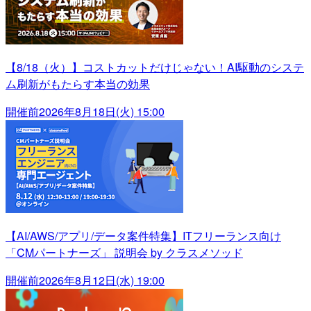
【8/18（火）】コストカットだけじゃない！AI駆動のシステ
ム刷新がもたらす本当の効果
開催前
2026年8月18日(火) 15:00
【AI/AWS/アプリ/データ案件特集】ITフリーランス向け
「CMパートナーズ」 説明会 by クラスメソッド
開催前
2026年8月12日(水) 19:00