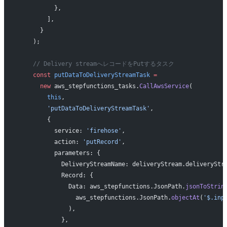
          },
        ],
      }
    );
    // Delivery streamへレコードをPutするタスク
    const
 putDataToDeliveryStreamTask
 =
      new
 aws_stepfunctions_tasks.
CallAwsService
(
        this
,
        'putDataToDeliveryStreamTask'
,
        {
          service: 
'firehose'
,
          action: 
'putRecord'
,
          parameters: {
            DeliveryStreamName: deliveryStream.deliveryStr
            Record: {
              Data: aws_stepfunctions.JsonPath.
jsonToStrin
                aws_stepfunctions.JsonPath.
objectAt
(
'$.inp
              ),
            },