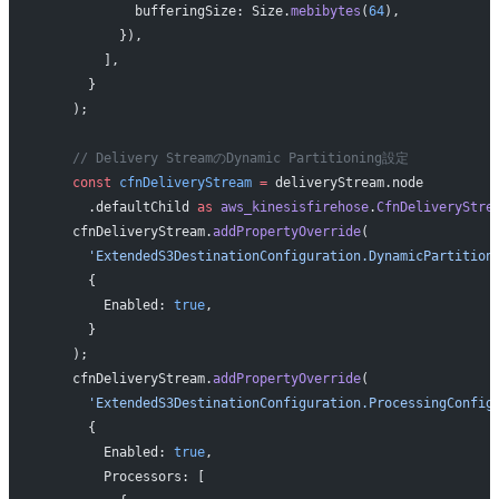
            bufferingSize: Size.
mebibytes
(
64
),
          }),
        ],
      }
    );
    // Delivery StreamのDynamic Partitioning設定
    const
 cfnDeliveryStream
 =
 deliveryStream.node
      .defaultChild 
as
 aws_kinesisfirehose
.
CfnDeliveryStre
    cfnDeliveryStream.
addPropertyOverride
(
      'ExtendedS3DestinationConfiguration.DynamicPartition
      {
        Enabled: 
true
,
      }
    );
    cfnDeliveryStream.
addPropertyOverride
(
      'ExtendedS3DestinationConfiguration.ProcessingConfig
      {
        Enabled: 
true
,
        Processors: [