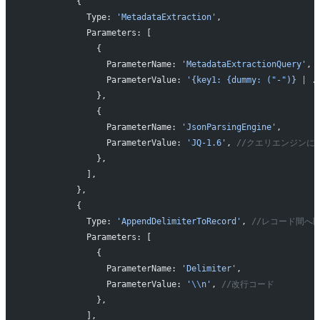
          {
            Type: 
'MetadataExtraction'
,
            Parameters: [
              {
                ParameterName: 
'MetadataExtractionQuery'
, 
                ParameterValue: 
'{key1: {dummy: ("-")} | .
              },
              {
                ParameterName: 
'JsonParsingEngine'
,
                ParameterValue: 
'JQ-1.6'
, 
//クエリエンジンに
              },
            ],
          },
          {
            Type: 
'AppendDelimiterToRecord'
, 
//レコード間へ
            Parameters: [
              {
                ParameterName: 
'Delimiter'
,
                ParameterValue: 
'
\\
n'
, 
//改行コード
              },
            ],