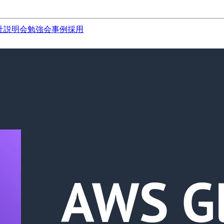
社説明会
勉強会
事例
採用