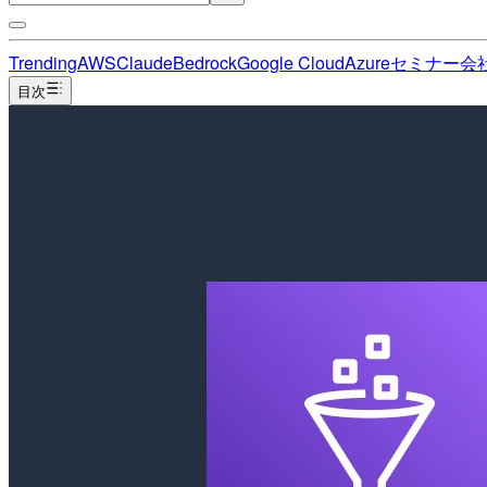
Trending
AWS
Claude
Bedrock
Google Cloud
Azure
セミナー
会
目次