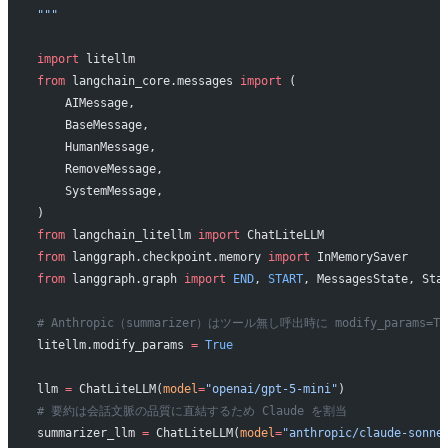
"""
import
 litellm
from
 langchain_core.messages 
import
 (
    AIMessage,
    BaseMessage,
    HumanMessage,
    RemoveMessage,
    SystemMessage,
)
from
 langchain_litellm 
import
 ChatLiteLLM
from
 langgraph.checkpoint.memory 
import
 InMemorySaver
from
 langgraph.graph 
import
 END
, 
START
, MessagesState, Sta
# Anthropic（summarizer）はツール無し呼出時に modify_params=T
litellm.modify_params 
=
 True
llm 
=
 ChatLiteLLM(
model
=
"openai/gpt-5-mini"
)
# 要約は会話文脈の品質に直結するため Claude を割当
summarizer_llm 
=
 ChatLiteLLM(
model
=
"anthropic/claude-sonne