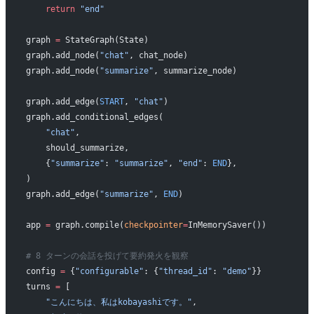
    return
 "end"
graph 
=
 StateGraph(State)
graph.add_node(
"chat"
, chat_node)
graph.add_node(
"summarize"
, summarize_node)
graph.add_edge(
START
, 
"chat"
)
graph.add_conditional_edges(
    "chat"
,
    should_summarize,
    {
"summarize"
: 
"summarize"
, 
"end"
: 
END
},
)
graph.add_edge(
"summarize"
, 
END
)
app 
=
 graph.compile(
checkpointer
=
InMemorySaver())
# 8 ターンの会話を投げて要約発火を観察
config 
=
 {
"configurable"
: {
"thread_id"
: 
"demo"
}}
turns 
=
 [
    "こんにちは、私はkobayashiです。"
,