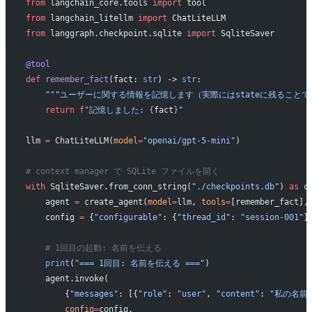
from
 langchain_core.tools 
import
 tool
from
 langchain_litellm 
import
 ChatLiteLLM
from
 langgraph.checkpoint.sqlite 
import
 SqliteSaver
@tool
def
 remember_fact
(fact: 
str
) -> 
str
:
    """ユーザーに関する情報を記憶します（実際にはstateに残ることでL
    return
 f
"記憶しました: 
{
fact
}
"
llm 
=
 ChatLiteLLM(
model
=
"openai/gpt-5-mini"
)
# context manager で SQLite ファイルを開く
with
 SqliteSaver.from_conn_string(
"./checkpoints.db"
) 
as
 c
    agent 
=
 create_agent(
model
=
llm, 
tools
=
[remember_fact],
    config 
=
 {
"configurable"
: {
"thread_id"
: 
"session-001"
}
    # 1回目の起動: 名前を伝える
    print
(
"=== 1回目: 名前を伝える ==="
)
    agent.invoke(
        {
"messages"
: [{
"role"
: 
"user"
, 
"content"
: 
"私の名前は
        config
=
config,