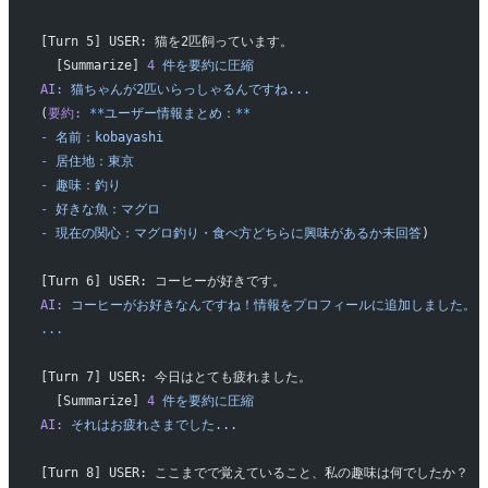
[Turn 5] USER: 猫を2匹飼っています。
  [Summarize] 
4
 件を要約に圧縮
AI:
 猫ちゃんが2匹いらっしゃるんですね...
(
要約:
 **
ユーザー情報まとめ：
**
-
 名前：kobayashi
-
 居住地：東京
-
 趣味：釣り
-
 好きな魚：マグロ
-
 現在の関心：マグロ釣り・食べ方どちらに興味があるか未回答
)
[Turn 6] USER: コーヒーが好きです。
AI:
 コーヒーがお好きなんですね！情報をプロフィールに追加しました。
...
[Turn 7] USER: 今日はとても疲れました。
  [Summarize] 
4
 件を要約に圧縮
AI:
 それはお疲れさまでした...
[Turn 8] USER: ここまでで覚えていること、私の趣味は何でしたか？