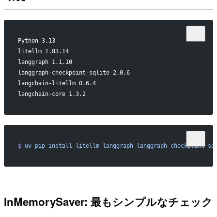
Python 3.13
litellm 1.83.14
langgraph 1.1.10
langgraph-checkpoint-sqlite 2.0.6
langchain-litellm 0.6.4
langchain-core 1.3.2
$
 uv
 pip
 install
 litellm
 langgraph
 langgraph-checkpoint-sq
InMemorySaver: 最もシンプルなチェック