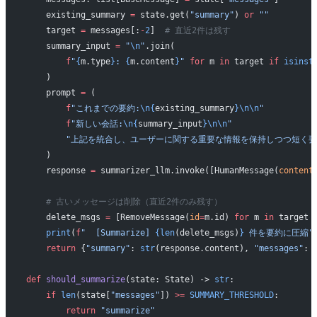
    existing_summary 
=
 state.get(
"summary"
) 
or
 ""
    target 
=
 messages[:
-
2
]  
# 直近2件は残す
    summary_input 
=
 "
\n
"
.join(
        f
"
{
m.type
}
: 
{
m.content
}
"
 for
 m 
in
 target 
if
 isinst
    )
    prompt 
=
 (
        f
"これまでの要約:
\n{
existing_summary
}\n\n
"
        f
"新しい会話:
\n{
summary_input
}\n\n
"
        "上記を統合し、ユーザーに関する重要な情報を保持しつつ短く
    )
    response 
=
 summarizer_llm.invoke([HumanMessage(
content
    # 古いメッセージは削除（直近2件のみ残す）
    delete_msgs 
=
 [RemoveMessage(
id
=
m.id) 
for
 m 
in
 target 
    print
(
f
"  [Summarize] 
{len
(delete_msgs)
}
 件を要約に圧縮"
    return
 {
"summary"
: 
str
(response.content), 
"messages"
: 
def
 should_summarize
(state: State) -> 
str
:
    if
 len
(state[
"messages"
]) 
>=
 SUMMARY_THRESHOLD
:
        return
 "summarize"