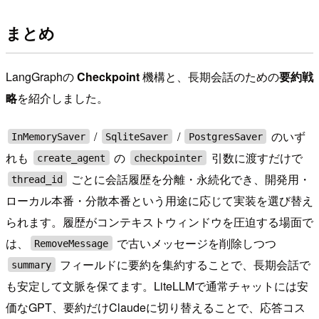
まとめ
LangGraphの
Checkpoint
機構と、長期会話のための
要約戦
略
を紹介しました。
/
/
のいず
InMemorySaver
SqliteSaver
PostgresSaver
れも
の
引数に渡すだけで
create_agent
checkpointer
ごとに会話履歴を分離・永続化でき、開発用・
thread_id
ローカル本番・分散本番という用途に応じて実装を選び替え
られます。履歴がコンテキストウィンドウを圧迫する場面で
は、
で古いメッセージを削除しつつ
RemoveMessage
フィールドに要約を集約することで、長期会話で
summary
も安定して文脈を保てます。LiteLLMで通常チャットには安
価なGPT、要約だけClaudeに切り替えることで、応答コス