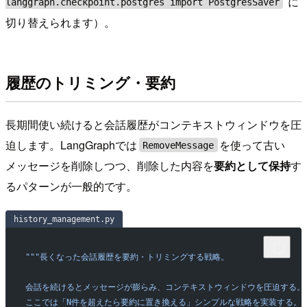
に
langgraph.checkpoint.postgres import PostgresSaver
切り替えられます）。
履歴のトリミング・要約
長期間使い続けると会話履歴がコンテキストウィンドウを圧
迫します。LangGraphでは
を使って古い
RemoveMessage
メッセージを削除しつつ、削除した内容を
要約として保持
す
るパターンが一般的です。
history_management.py
"""長くなった会話履歴を要約・トリミングする戦略。
会話を続けるとメッセージが膨らみ、コンテキストウィンドウを圧迫する。
ここでは「N件を超えたら要約に置き換える」シンプルな戦略を実装する。