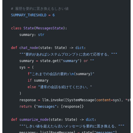
# 履歴を要約に置き換えるしきい値
SUMMARY_THRESHOLD
 =
 6
class
 State
(
MessagesState
):
    summary: 
str
def
 chat_node
(state: State) -> 
dict
:
    """要約があればシステムプロンプトに含めて応答する。"""
    summary 
=
 state.get(
"summary"
) 
or
 ""
    sys 
=
 (
        f
"これまでの会話の要約:
\n{
summary
}
"
        if
 summary
        else
 "通常の会話を続けてください。"
    )
    response 
=
 llm.invoke([SystemMessage(
content
=
sys), 
*
st
    return
 {
"messages"
: [response]}
def
 summarize_node
(state: State) -> 
dict
:
    """しきい値を超えたら古いメッセージを要約に置き換える。"""
    messages: list[BaseMessage] 
=
 state[
"messages"
]