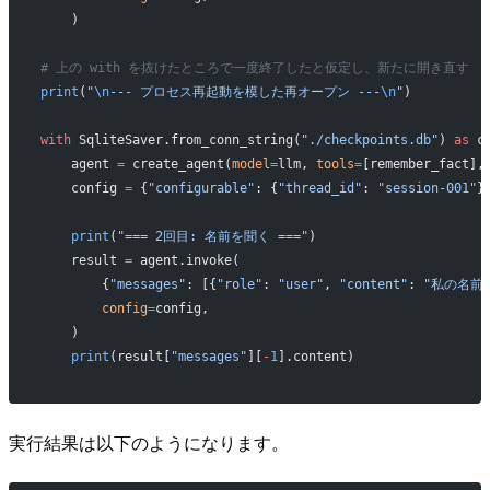
    )
# 上の with を抜けたところで一度終了したと仮定し、新たに開き直す
print
(
"
\n
--- プロセス再起動を模した再オープン ---
\n
"
)
with
 SqliteSaver.from_conn_string(
"./checkpoints.db"
) 
as
 c
    agent 
=
 create_agent(
model
=
llm, 
tools
=
[remember_fact],
    config 
=
 {
"configurable"
: {
"thread_id"
: 
"session-001"
}
    print
(
"=== 2回目: 名前を聞く ==="
)
    result 
=
 agent.invoke(
        {
"messages"
: [{
"role"
: 
"user"
, 
"content"
: 
"私の名前
        config
=
config,
    )
    print
(result[
"messages"
][
-
1
].content)
実行結果は以下のようになります。