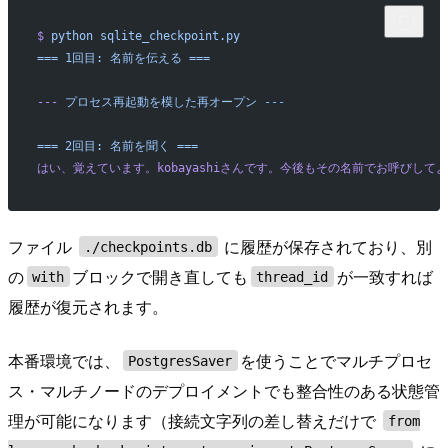
$
 python
 sqlite_checkpoint.py
===
 1回目:
 名前を伝える
 ===
---
 プロセス再起動を模した再オープン
 ---
===
 2回目:
 名前を聞く
 ===
はい、覚えています。kobayashiさんです。今後もその名前でお呼びし
ファイル
に履歴が保存されており、別
./checkpoints.db
の
ブロックで開き直しても
が一致すれば
with
thread_id
履歴が復元されます。
本番環境では、
を使うことでマルチプロセ
PostgresSaver
ス・マルチノードのデプロイメントでも整合性のある状態管
理が可能になります（接続文字列の差し替えだけで
from