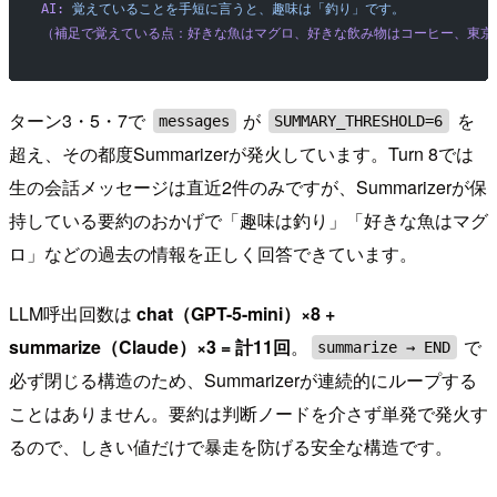
AI:
 覚えていることを手短に言うと、趣味は「釣り」です。
（補足で覚えている点：好きな魚はマグロ、好きな飲み物はコーヒー、東京
ターン3・5・7で
が
を
messages
SUMMARY_THRESHOLD=6
超え、その都度Summarizerが発火しています。Turn 8では
生の会話メッセージは直近2件のみですが、Summarizerが保
持している要約のおかげで「趣味は釣り」「好きな魚はマグ
ロ」などの過去の情報を正しく回答できています。
LLM呼出回数は
chat（GPT-5-mini）×8 +
summarize（Claude）×3 = 計11回
。
で
summarize → END
必ず閉じる構造のため、Summarizerが連続的にループする
ことはありません。要約は判断ノードを介さず単発で発火す
るので、しきい値だけで暴走を防げる安全な構造です。