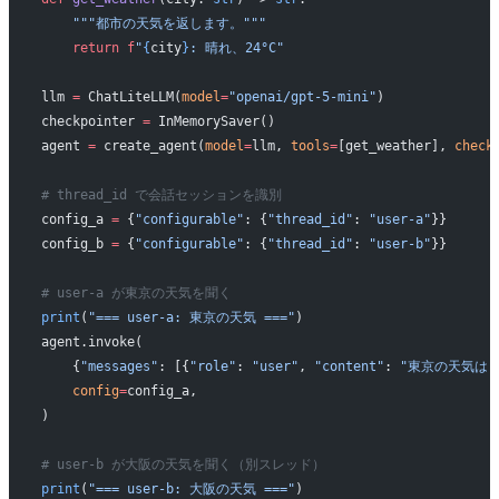
    """都市の天気を返します。"""
    return
 f
"
{
city
}
: 晴れ、24°C"
llm 
=
 ChatLiteLLM(
model
=
"openai/gpt-5-mini"
)
checkpointer 
=
 InMemorySaver()
agent 
=
 create_agent(
model
=
llm, 
tools
=
[get_weather], 
check
# thread_id で会話セッションを識別
config_a 
=
 {
"configurable"
: {
"thread_id"
: 
"user-a"
}}
config_b 
=
 {
"configurable"
: {
"thread_id"
: 
"user-b"
}}
# user-a が東京の天気を聞く
print
(
"=== user-a: 東京の天気 ==="
)
agent.invoke(
    {
"messages"
: [{
"role"
: 
"user"
, 
"content"
: 
"東京の天気は？
    config
=
config_a,
)
# user-b が大阪の天気を聞く（別スレッド）
print
(
"=== user-b: 大阪の天気 ==="
)