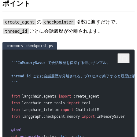
ポイント
の
引数に渡すだけで、
create_agent
checkpointer
ごとに会話履歴が分離されます。
thread_id
inmemory_checkpoint.py
"""InMemorySaver で会話履歴を保持する最小サンプル。
thread_id ごとに会話履歴が分離される。プロセスが終了すると履歴は消
"""
from
 langchain.agents 
import
 create_agent
from
 langchain_core.tools 
import
 tool
from
 langchain_litellm 
import
 ChatLiteLLM
from
 langgraph.checkpoint.memory 
import
 InMemorySaver
@tool
def
 get_weather
(city: 
str
) -> 
str
: