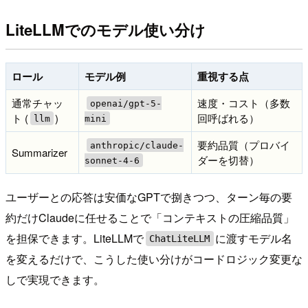
LiteLLMでのモデル使い分け
ロール
モデル例
重視する点
通常チャッ
速度・コスト（多数
openai/gpt-5-
ト (
)
回呼ばれる）
llm
mini
要約品質（プロバイ
anthropic/claude-
Summarizer
ダーを切替）
sonnet-4-6
ユーザーとの応答は安価なGPTで捌きつつ、ターン毎の要
約だけClaudeに任せることで「コンテキストの圧縮品質」
を担保できます。LiteLLMで
に渡すモデル名
ChatLiteLLM
を変えるだけで、こうした使い分けがコードロジック変更な
しで実現できます。