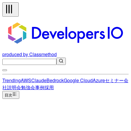
produced by Classmethod
Trending
AWS
Claude
Bedrock
Google Cloud
Azure
セミナー
会
社説明会
勉強会
事例
採用
目次