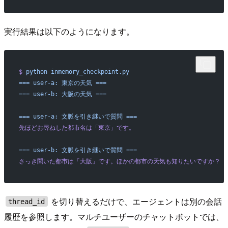
実行結果は以下のようになります。
$
 python
 inmemory_checkpoint.py
===
 user-a:
 東京の天気
 ===
===
 user-b:
 大阪の天気
 ===
===
 user-a:
 文脈を引き継いで質問
 ===
先ほどお尋ねした都市名は「東京」です。
===
 user-b:
 文脈を引き継いで質問
 ===
さっき聞いた都市は「大阪」です。ほかの都市の天気も知りたいですか？
を切り替えるだけで、エージェントは別の会話
thread_id
履歴を参照します。マルチユーザーのチャットボットでは、