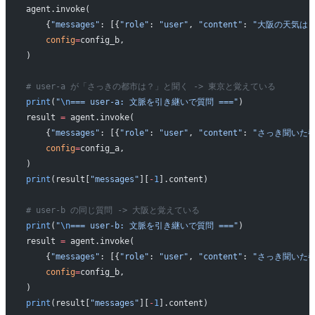
agent.invoke(
    {
"messages"
: [{
"role"
: 
"user"
, 
"content"
: 
"大阪の天気は？
    config
=
config_b,
)
# user-a が「さっきの都市は？」と聞く -> 東京と覚えている
print
(
"
\n
=== user-a: 文脈を引き継いで質問 ==="
)
result 
=
 agent.invoke(
    {
"messages"
: [{
"role"
: 
"user"
, 
"content"
: 
"さっき聞いた
    config
=
config_a,
)
print
(result[
"messages"
][
-
1
].content)
# user-b の同じ質問 -> 大阪と覚えている
print
(
"
\n
=== user-b: 文脈を引き継いで質問 ==="
)
result 
=
 agent.invoke(
    {
"messages"
: [{
"role"
: 
"user"
, 
"content"
: 
"さっき聞いた
    config
=
config_b,
)
print
(result[
"messages"
][
-
1
].content)