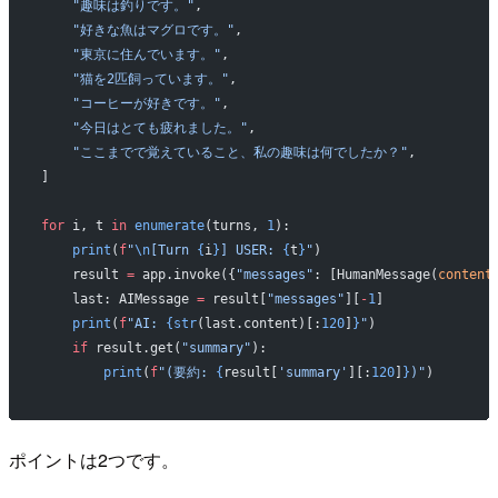
    "趣味は釣りです。"
,
    "好きな魚はマグロです。"
,
    "東京に住んでいます。"
,
    "猫を2匹飼っています。"
,
    "コーヒーが好きです。"
,
    "今日はとても疲れました。"
,
    "ここまでで覚えていること、私の趣味は何でしたか？"
,
]
for
 i, t 
in
 enumerate
(turns, 
1
):
    print
(
f
"
\n
[Turn 
{
i
}
] USER: 
{
t
}
"
)
    result 
=
 app.invoke({
"messages"
: [HumanMessage(
content
    last: AIMessage 
=
 result[
"messages"
][
-
1
]
    print
(
f
"AI: 
{str
(last.content)[:
120
]
}
"
)
    if
 result.get(
"summary"
):
        print
(
f
"(要約: 
{
result[
'summary'
][:
120
]
}
)"
)
ポイントは2つです。