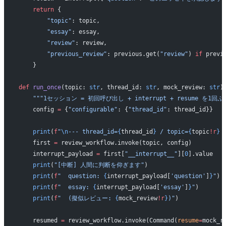
    return
 {
        "topic"
: topic,
        "essay"
: essay,
        "review"
: review,
        "previous_review"
: previous.get(
"review"
) 
if
 previ
    }
def
 run_once
(topic: 
str
, thread_id: 
str
, mock_review: 
str
)
    """1セッション = 初回呼び出し + interrupt + resume を1
    config 
=
 {
"configurable"
: {
"thread_id"
: thread_id}}
    print
(
f
"
\n
--- thread_id=
{
thread_id
}
 / topic=
{
topic
!r
}
 
    first 
=
 review_workflow.invoke(topic, config)
    interrupt_payload 
=
 first[
"__interrupt__"
][
0
].value
    print
(
"[中断] 人間に判断を仰ぎます"
)
    print
(
f
"  question: 
{
interrupt_payload[
'question'
]
}
"
)
    print
(
f
"  essay: 
{
interrupt_payload[
'essay'
]
}
"
)
    print
(
f
"  (擬似レビュー: 
{
mock_review
!r
}
)"
)
    resumed 
=
 review_workflow.invoke(Command(
resume
=
mock_r