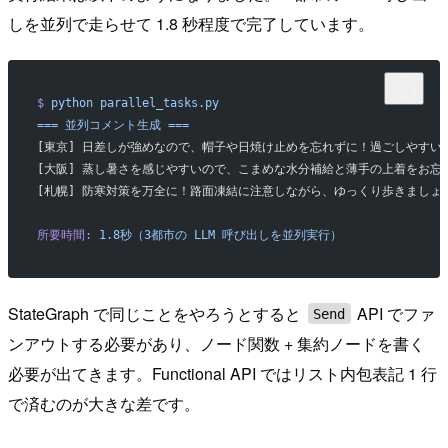
しを並列で走らせて 1.8 秒程度で完了しています。
$
 python
 parallel_tasks.py
===
 並列コメント生成
 ===
[東京] 日差しが強めなので、帽子や日焼け止めを忘れずに！過ごしやすい
[大阪] 蒸し暑さを感じやすいので、こまめな水分補給と薄手の上着をお忘
[札幌] 防寒対策を万全に！路面凍結に注意しながら、ゆっくり歩きましょ
所要時間:
 1.8秒（3都市の
 LLM
 呼び出しを並列実行）
StateGraph で同じことをやろうとすると
API でファ
Send
ンアウトする必要があり、ノード関数 + 集約ノードを書く
必要が出てきます。Functional API ではリスト内包表記 1 行
で済むのが大きな差です。