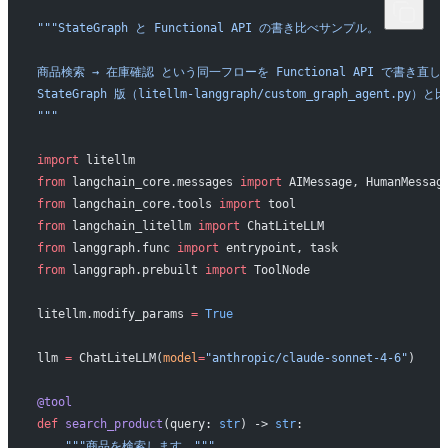
"""StateGraph と Functional API の書き比べサンプル。
商品検索 → 在庫確認 という同一フローを Functional API で書き直し
StateGraph 版（litellm-langgraph/custom_graph_agent.py
"""
import
 litellm
from
 langchain_core.messages 
import
 AIMessage, HumanMessag
from
 langchain_core.tools 
import
 tool
from
 langchain_litellm 
import
 ChatLiteLLM
from
 langgraph.func 
import
 entrypoint, task
from
 langgraph.prebuilt 
import
 ToolNode
litellm.modify_params 
=
 True
llm 
=
 ChatLiteLLM(
model
=
"anthropic/claude-sonnet-4-6"
)
@tool
def
 search_product
(query: 
str
) -> 
str
:
    """商品を検索します。"""