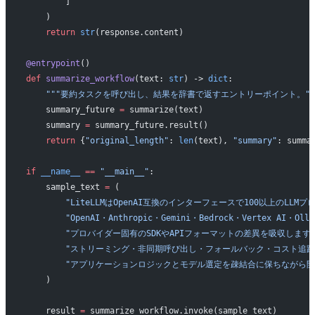
        ]
    )
    return
 str
(response.content)
@entrypoint
()
def
 summarize_workflow
(text: 
str
) -> 
dict
:
    """要約タスクを呼び出し、結果を辞書で返すエントリーポイント。""
    summary_future 
=
 summarize(text)
    summary 
=
 summary_future.result()
    return
 {
"original_length"
: 
len
(text), 
"summary"
: summa
if
 __name__
 ==
 "__main__"
:
    sample_text 
=
 (
        "LiteLLMはOpenAI互換のインターフェースで100以上のL
        "OpenAI・Anthropic・Gemini・Bedrock・Verte
        "プロバイダー固有のSDKやAPIフォーマットの差異を吸収します
        "ストリーミング・非同期呼び出し・フォールバック・コスト
        "アプリケーションロジックとモデル選定を疎結合に保ちながら
    )
    result 
=
 summarize_workflow.invoke(sample_text)