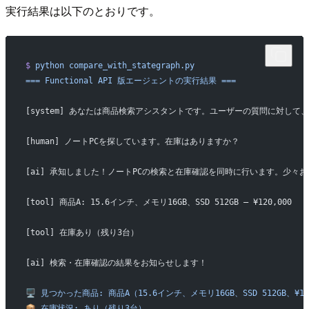
実行結果は以下のとおりです。
$
 python
 compare_with_stategraph.py
===
 Functional
 API
 版エージェントの実行結果
 ===
[system] あなたは商品検索アシスタントです。ユーザーの質問に対
[human] ノートPCを探しています。在庫はありますか？
[ai] 承知しました！ノートPCの検索と在庫確認を同時に行います。少々
[tool] 商品A: 15.6インチ、メモリ16GB、SSD 512GB — ¥120,000
[tool] 在庫あり（残り3台）
[ai] 検索・在庫確認の結果をお知らせします！
🖥️
 見つかった商品:
 商品A（15.6インチ、メモリ16GB、SSD
 512GB、¥1
📦
 在庫状況:
 あり（残り3台）