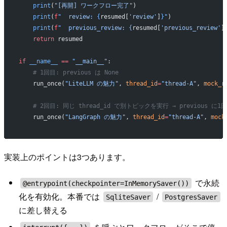
    print
(
"[再開] ワークフロー完了"
)
    print
(
f
"  review: 
{
resumed[
'review'
]
}
"
)
    print
(
f
"  previous_review: 
{
resumed[
'previous_review'
]
    return
 resumed
if
 __name__
 ==
 "__main__"
:
    # 1回目: previous は None
    run_once(
"LiteLLM の魅力"
, 
thread_id
=
"thread-A"
, 
mock_r
    # 2回目: 同じ thread_id で別トピックを実行 → previous 
    run_once(
"LangGraph の魅力"
, 
thread_id
=
"thread-A"
, 
mock
実装上のポイントは3つあります。
で永続
@entrypoint(checkpointer=InMemorySaver())
化を有効化。本番では
/
SqliteSaver
PostgresSaver
に差し替える