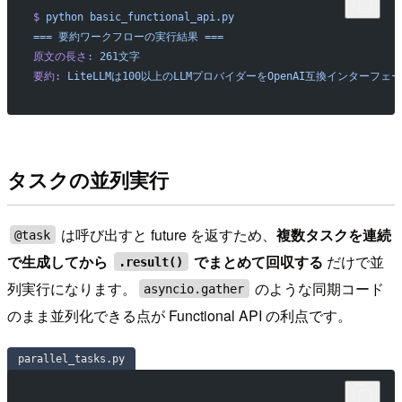
$
 python
 basic_functional_api.py
===
 要約ワークフローの実行結果
 ===
原文の長さ:
 261文字
要約:
 LiteLLMは100以上のLLMプロバイダーをOpenAI互換イン
タスクの並列実行
は呼び出すと future を返すため、
複数タスクを連続
@task
で生成してから
でまとめて回収する
だけで並
.result()
列実行になります。
のような同期コード
asyncio.gather
のまま並列化できる点が Functional API の利点です。
parallel_tasks.py