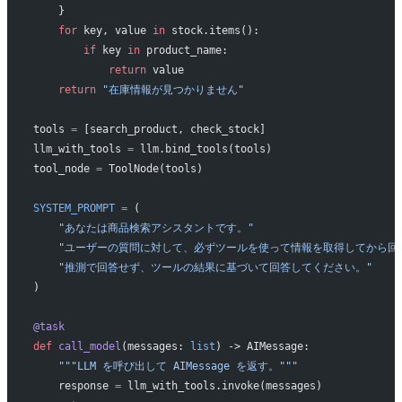
    }
    for
 key, value 
in
 stock.items():
        if
 key 
in
 product_name:
            return
 value
    return
 "在庫情報が見つかりません"
tools 
=
 [search_product, check_stock]
llm_with_tools 
=
 llm.bind_tools(tools)
tool_node 
=
 ToolNode(tools)
SYSTEM_PROMPT
 =
 (
    "あなたは商品検索アシスタントです。"
    "ユーザーの質問に対して、必ずツールを使って情報を取得してから回
    "推測で回答せず、ツールの結果に基づいて回答してください。"
)
@task
def
 call_model
(messages: 
list
) -> AIMessage:
    """LLM を呼び出して AIMessage を返す。"""
    response 
=
 llm_with_tools.invoke(messages)