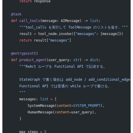
    return
 response
@task
def
 call_tools
(message: AIMessage) -> 
list
:
    """tool_calls を実行して ToolMessage のリストを返す。"""
    result 
=
 tool_node.invoke({
"messages"
: [message]})
    return
 result[
"messages"
]
@entrypoint
()
def
 product_agent
(user_query: 
str
) -> 
dict
:
    """ReAct ループを Functional API で記述する。
    StateGraph で書く場合は add_node / add_conditional_
    Functional API では普通の while ループで書ける。
    """
    messages: 
list
 =
 [
        SystemMessage(
content
=
SYSTEM_PROMPT
),
        HumanMessage(
content
=
user_query),
    ]
    max_steps 
=
 5