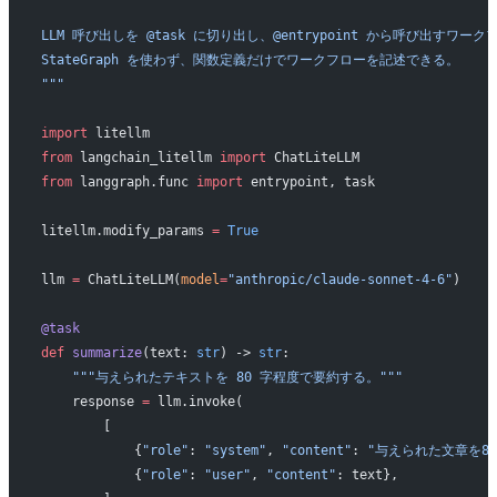
LLM 呼び出しを @task に切り出し、@entrypoint から呼び出すワーク
StateGraph を使わず、関数定義だけでワークフローを記述できる。
"""
import
 litellm
from
 langchain_litellm 
import
 ChatLiteLLM
from
 langgraph.func 
import
 entrypoint, task
litellm.modify_params 
=
 True
llm 
=
 ChatLiteLLM(
model
=
"anthropic/claude-sonnet-4-6"
)
@task
def
 summarize
(text: 
str
) -> 
str
:
    """与えられたテキストを 80 字程度で要約する。"""
    response 
=
 llm.invoke(
        [
            {
"role"
: 
"system"
, 
"content"
: 
"与えられた文章を8
            {
"role"
: 
"user"
, 
"content"
: text},