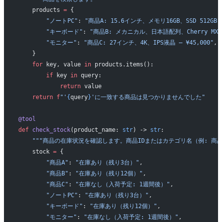
    products 
=
 {
        "ノートPC"
: 
"商品A: 15.6インチ、メモリ16GB、SSD 512GB —
        "キーボード"
: 
"商品B: メカニカル、日本語配列、Cherry MX赤軸
        "モニター"
: 
"商品C: 27インチ、4K、IPS液晶 — ¥45,000"
,
    }
    for
 key, value 
in
 products.items():
        if
 key 
in
 query:
            return
 value
    return
 f
"'
{
query
}
'に一致する商品は見つかりませんでした"
@tool
def
 check_stock
(product_name: 
str
) -> 
str
:
    """商品の在庫状況を確認します。商品IDまたはカテゴリ名（例: 商品
    stock 
=
 {
        "商品A"
: 
"在庫あり（残り3台）"
,
        "商品B"
: 
"在庫あり（残り12個）"
,
        "商品C"
: 
"在庫なし（入荷予定: 1週間後）"
,
        "ノートPC"
: 
"在庫あり（残り3台）"
,
        "キーボード"
: 
"在庫あり（残り12個）"
,
        "モニター"
: 
"在庫なし（入荷予定: 1週間後）"
,