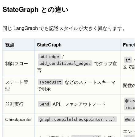
StateGraph との違い
同じ LangGraph でも記述スタイルが大きく異なります。
観点
StateGraph
Functi
/
add_edge
/
if
制御フロー
でグラフ宣
add_conditional_edges
文で記
言
ステート管
などのステートスキーマ
TypedDict
関数の
理
で明示
@tas
並列実行
API、ファンアウトノード
Send
resu
Checkpointer
graph.compile(checkpointer=...)
@ent
エント