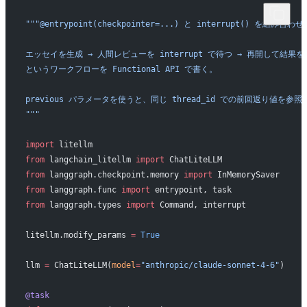
"""@entrypoint(checkpointer=...) と interrupt() を組み合
エッセイを生成 → 人間レビューを interrupt で待つ → 再開して結果を
というワークフローを Functional API で書く。
previous パラメータを使うと、同じ thread_id での前回返り値を参
"""
import
 litellm
from
 langchain_litellm 
import
 ChatLiteLLM
from
 langgraph.checkpoint.memory 
import
 InMemorySaver
from
 langgraph.func 
import
 entrypoint, task
from
 langgraph.types 
import
 Command, interrupt
litellm.modify_params 
=
 True
llm 
=
 ChatLiteLLM(
model
=
"anthropic/claude-sonnet-4-6"
)
@task