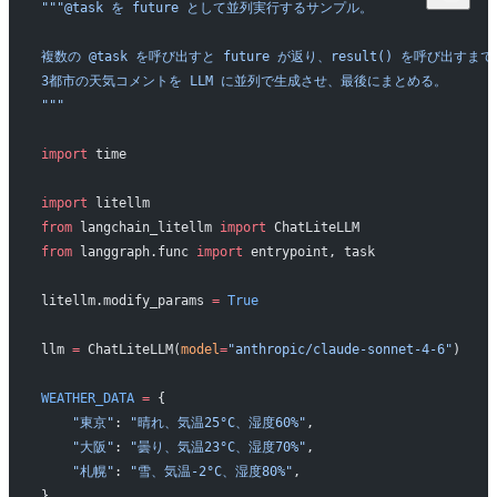
"""@task を future として並列実行するサンプル。
複数の @task を呼び出すと future が返り、result() を呼び出す
3都市の天気コメントを LLM に並列で生成させ、最後にまとめる。
"""
import
 time
import
 litellm
from
 langchain_litellm 
import
 ChatLiteLLM
from
 langgraph.func 
import
 entrypoint, task
litellm.modify_params 
=
 True
llm 
=
 ChatLiteLLM(
model
=
"anthropic/claude-sonnet-4-6"
)
WEATHER_DATA
 =
 {
    "東京"
: 
"晴れ、気温25°C、湿度60%"
,
    "大阪"
: 
"曇り、気温23°C、湿度70%"
,
    "札幌"
: 
"雪、気温-2°C、湿度80%"
,
}