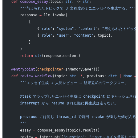
def
 compose_essay
(topic: 
str
) -> 
str
:
    """与えられたトピックで 3 文程度のミニエッセイを生成する。"""
    response 
=
 llm.invoke(
        [
            {
"role"
: 
"system"
, 
"content"
: 
"与えられたトピック
            {
"role"
: 
"user"
, 
"content"
: topic},
        ]
    )
    return
 str
(response.content)
@entrypoint
(
checkpointer
=
InMemorySaver())
def
 review_workflow
(topic: 
str
, 
*
, previous: 
dict
 |
 None
 =
    """エッセイ生成 → 人間レビュー → 結果返却のワークフロー。
    @task でラップしたエッセイ生成は checkpoint にキャッシュさ
    interrupt から resume された際に再生成は走らない。
    previous には同じ thread_id で前回 invoke が返した値が入る
    """
    essay 
=
 compose_essay(topic).result()
    review 
=
 interrupt({
"question"
: 
"このエッセイを承認します