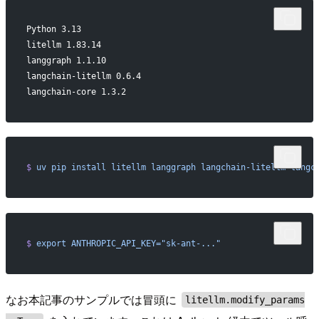
Python 3.13
litellm 1.83.14
langgraph 1.1.10
langchain-litellm 0.6.4
langchain-core 1.3.2
$
 uv
 pip
 install
 litellm
 langgraph
 langchain-litellm
 langc
$
 export
 ANTHROPIC_API_KEY="sk-ant-..."
なお本記事のサンプルでは冒頭に
litellm.modify_params