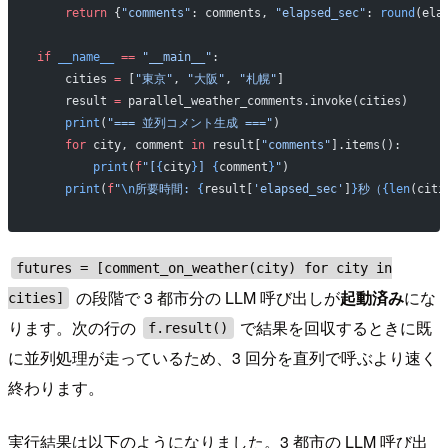
    return
 {
"comments"
: comments, 
"elapsed_sec"
: 
round
(ela
if
 __name__
 ==
 "__main__"
:
    cities 
=
 [
"東京"
, 
"大阪"
, 
"札幌"
]
    result 
=
 parallel_weather_comments.invoke(cities)
    print
(
"=== 並列コメント生成 ==="
)
    for
 city, comment 
in
 result[
"comments"
].items():
        print
(
f
"[
{
city
}
] 
{
comment
}
"
)
    print
(
f
"
\n
所要時間: 
{
result[
'elapsed_sec'
]
}
秒（
{len
(citi
futures = [comment_on_weather(city) for city in
の段階で 3 都市分の LLM 呼び出しが
起動済み
にな
cities]
ります。次の行の
で結果を回収するときに既
f.result()
に並列処理が走っているため、3 回分を直列で呼ぶより速く
終わります。
実行結果は以下のようになりました。3 都市の LLM 呼び出