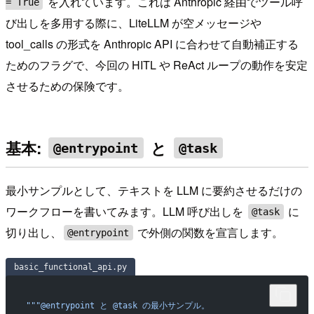
を入れています。これは Anthropic 経由でツール呼
= True
び出しを多用する際に、LiteLLM が空メッセージや
tool_calls の形式を Anthropic API に合わせて自動補正する
ためのフラグで、今回の HITL や ReAct ループの動作を安定
させるための保険です。
基本:
と
@entrypoint
@task
最小サンプルとして、テキストを LLM に要約させるだけの
ワークフローを書いてみます。LLM 呼び出しを
に
@task
切り出し、
で外側の関数を宣言します。
@entrypoint
basic_functional_api.py
"""@entrypoint と @task の最小サンプル。