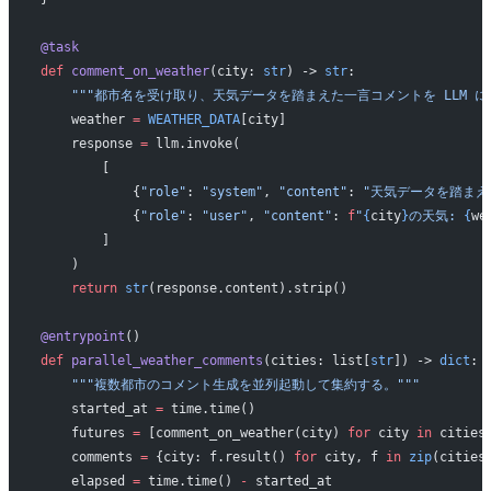
@task
def
 comment_on_weather
(city: 
str
) -> 
str
:
    """都市名を受け取り、天気データを踏まえた一言コメントを LLM に
    weather 
=
 WEATHER_DATA
[city]
    response 
=
 llm.invoke(
        [
            {
"role"
: 
"system"
, 
"content"
: 
"天気データを踏まえ
            {
"role"
: 
"user"
, 
"content"
: 
f
"
{
city
}
の天気: 
{
we
        ]
    )
    return
 str
(response.content).strip()
@entrypoint
()
def
 parallel_weather_comments
(cities: list[
str
]) -> 
dict
:
    """複数都市のコメント生成を並列起動して集約する。"""
    started_at 
=
 time.time()
    futures 
=
 [comment_on_weather(city) 
for
 city 
in
 cities
    comments 
=
 {city: f.result() 
for
 city, f 
in
 zip
(cities
    elapsed 
=
 time.time() 
-
 started_at