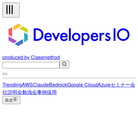
produced by Classmethod
Trending
AWS
Claude
Bedrock
Google Cloud
Azure
セミナー
会
社説明会
勉強会
事例
採用
目次