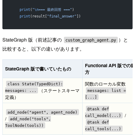
    print
(
"
\n
=== 最終回答 ==="
)
    print
(result[
"final_answer"
])
StateGraph 版（前述記事の
）と
custom_graph_agent.py
比較すると、以下の違いがあります。
Functional API 版での
StateGraph 版で書いていたもの
方
関数のローカル変数
class State(TypedDict):
（ステートスキーマ
messages: ...
messages: list =
定義）
[...]
@task def
add_node("agent", agent_node)
/
call_model(...)
/
add_node("tools",
@task def
ToolNode(tools))
call_tools(...)