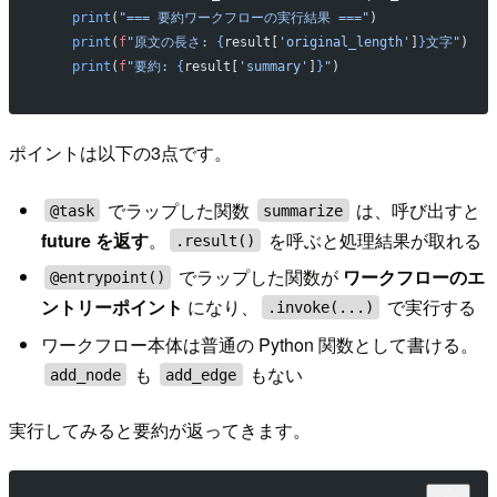
    print
(
"=== 要約ワークフローの実行結果 ==="
)
    print
(
f
"原文の長さ: 
{
result[
'original_length'
]
}
文字"
)
    print
(
f
"要約: 
{
result[
'summary'
]
}
"
)
ポイントは以下の3点です。
でラップした関数
は、呼び出すと
@task
summarize
future を返す
。
を呼ぶと処理結果が取れる
.result()
でラップした関数が
ワークフローのエ
@entrypoint()
ントリーポイント
になり、
で実行する
.invoke(...)
ワークフロー本体は普通の Python 関数として書ける。
も
もない
add_node
add_edge
実行してみると要約が返ってきます。