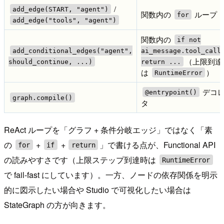
/
add_edge(START, "agent")
関数内の
ループ
for
add_edge("tools", "agent")
関数内の
if not
add_conditional_edges("agent",
ai_message.tool_call
（上限到達
should_continue, ...)
return ...
は
）
RuntimeError
デコ
@entrypoint()
graph.compile()
タ
ReAct ループを「グラフ + 条件分岐エッジ」ではなく「素
の
+
+
」で書ける点が、Functional API
for
if
return
の読みやすさです（上限ステップ到達時は
RuntimeError
で fail-fast にしています）。一方、ノードの依存関係を明示
的に図示したい場合や Studio で可視化したい場合は
StateGraph の方が向きます。