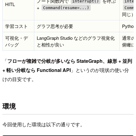
ノード関数内で
を呼ぶ
interrupt()
inte
HITL
+
Command(resume=...)
Comm
同じ）
学習コスト
グラフ思考が必要
Pyt
可視化・デ
LangGraph Studio などのグラフ視覚化
通常の
バッグ
と相性が良い
俯瞰に
「
フローが複雑で分岐が多いなら StateGraph、線形 + 並列
+ 軽い分岐なら Functional API
」というのが現状の使い分
けの目安です。
環境
今回使用した環境は以下の通りです。