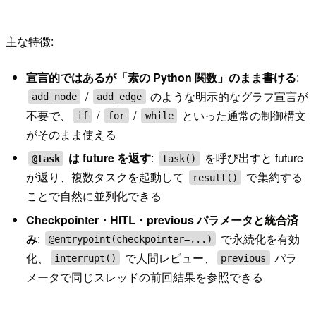
主な特徴:
宣言的ではあるが「素の Python 関数」のまま書ける
:
/
のような明示的なグラフ宣言が
add_node
add_edge
不要で、
/
/
といった通常の制御構文
if
for
while
がそのまま使える
は future を返す
:
を呼び出すと future
@task
task()
が返り、複数タスクを起動して
で集約する
result()
ことで自然に並列化できる
Checkpointer・HITL・previous パラメータと統合済
み
:
で永続化を有効
@entrypoint(checkpointer=...)
化、
で人間レビュー、
パラ
interrupt()
previous
メータで同じスレッドの前回結果を参照できる