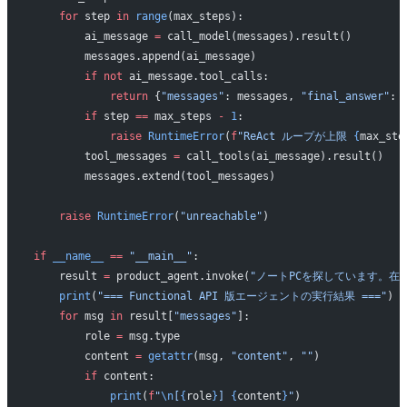
    for
 step 
in
 range
(max_steps):
        ai_message 
=
 call_model(messages).result()
        messages.append(ai_message)
        if
 not
 ai_message.tool_calls:
            return
 {
"messages"
: messages, 
"final_answer"
: 
        if
 step 
==
 max_steps 
-
 1
:
            raise
 RuntimeError
(
f
"ReAct ループが上限 
{
max_ste
        tool_messages 
=
 call_tools(ai_message).result()
        messages.extend(tool_messages)
    raise
 RuntimeError
(
"unreachable"
)
if
 __name__
 ==
 "__main__"
:
    result 
=
 product_agent.invoke(
"ノートPCを探しています。在
    print
(
"=== Functional API 版エージェントの実行結果 ==="
)
    for
 msg 
in
 result[
"messages"
]:
        role 
=
 msg.type
        content 
=
 getattr
(msg, 
"content"
, 
""
)
        if
 content:
            print
(
f
"
\n
[
{
role
}
] 
{
content
}
"
)