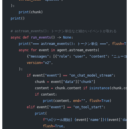
):
    print
(chunk)
print
()
# astream_events(): トークン単位など細かいイベントが取れる
async
 def
 run_events
() -> 
None
:
    print
(
"=== astream_events(): トークン単位 ==="
, 
flush
=
Tr
    async
 for
 event 
in
 agent.astream_events(
        {
"messages"
: [{
"role"
: 
"user"
, 
"content"
: 
"ニューヨ
        version
=
"v2"
,
    ):
        if
 event[
"event"
] 
==
 "on_chat_model_stream"
:
            chunk 
=
 event[
"data"
][
"chunk"
]
            content 
=
 chunk.content 
if
 isinstance
(chunk.co
            if
 content:
                print
(content, 
end
=
""
, 
flush
=
True
)
        elif
 event[
"event"
] 
==
 "on_tool_start"
:
            print
(
                f
"
\n
[ツール開始] 
{
event[
'name'
]
}
(
{
event[
'dat
                flush
=
True
,