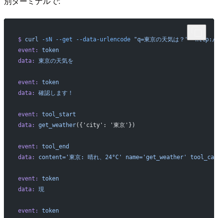
別ターミナルで:
$
 curl
 -sN
 --get
 --data-urlencode
 "q=東京の天気は？"
 "http:/
event:
 token
data:
 東京の天気を
event:
 token
data:
 確認します！
event:
 tool_start
data:
 get_weather
({'city': '東京'})
event:
 tool_end
data:
 content='東京: 晴れ、24°C'
 name='get_weather'
 tool_cal
event:
 token
data:
 現
event:
 token