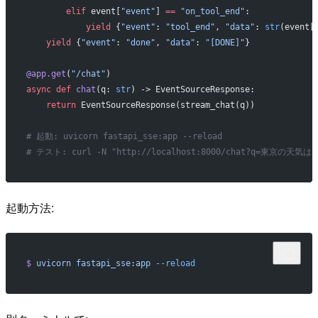
        elif
 event[
"event"
] 
==
 "on_tool_end"
:
            yield
 {
"event"
: 
"tool_end"
, 
"data"
: 
str
(event[
    yield
 {
"event"
: 
"done"
, 
"data"
: 
"[DONE]"
}
@app.get
(
"/chat"
)
async
 def
 chat
(q: 
str
) -> EventSourceResponse:
    return
 EventSourceResponse(stream_chat(q))
# 起動: uvicorn fastapi_sse:app --reload
# テスト: curl -N "http://localhost:8000/chat?q=東京の天気は
起動方法:
$
 uvicorn
 fastapi_sse:app
 --reload