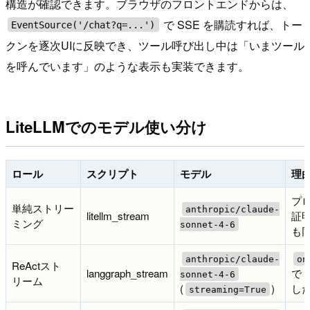
構造が確認できます。ブラウザのフロントエンドからは、
で SSE を購読すれば、トー
EventSource('/chat?q=...')
クンを逐次UIに反映でき、ツール呼び出し中は「いまツール
を呼んでいます」のような表示も実装できます。
LiteLLMでのモデル使い分け
ロール
スクリプト
モデル
理
プ
単純ストリー
anthropic/claude-
litellm_stream
証明
ミング
sonnet-4-6
も
anthropic/claude-
on
ReActスト
langgraph_stream
で
sonnet-4-6
リーム
(
)
した
streaming=True