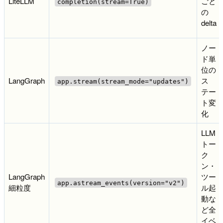
LiteLLM
ごと
completion(stream=True)
の
delta
ノー
ド単
位の
LangGraph
ス
app.stream(stream_mode="updates")
テー
ト変
化
LLM
トー
ク
ン・
LangGraph
ツー
app.astream_events(version="v2")
細粒度
ル起
動な
ど全
イベ