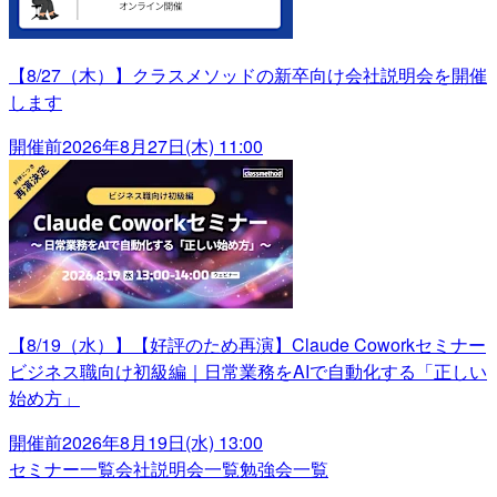
【8/27（木）】クラスメソッドの新卒向け会社説明会を開催
します
開催前
2026年8月27日(木) 11:00
【8/19（水）】【好評のため再演】Claude Coworkセミナー
ビジネス職向け初級編｜日常業務をAIで自動化する「正しい
始め方」
開催前
2026年8月19日(水) 13:00
セミナー一覧
会社説明会一覧
勉強会一覧