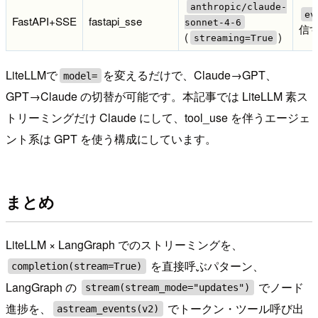
anthropic/claude-
ev
FastAPI+SSE
fastapi_sse
sonnet-4-6
信す
(
)
streaming=True
LiteLLMで
を変えるだけで、Claude→GPT、
model=
GPT→Claude の切替が可能です。本記事では LiteLLM 素ス
トリーミングだけ Claude にして、tool_use を伴うエージェ
ント系は GPT を使う構成にしています。
まとめ
LiteLLM × LangGraph でのストリーミングを、
を直接呼ぶパターン、
completion(stream=True)
LangGraph の
でノード
stream(stream_mode="updates")
進捗を、
でトークン・ツール呼び出
astream_events(v2)