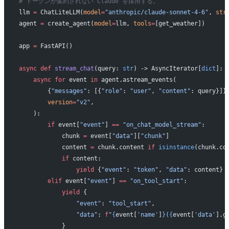
# トークンが集約されない Claude を採用する。
llm 
=
 ChatLiteLLM(
model
=
"anthropic/claude-sonnet-4-6"
, 
str
agent 
=
 create_agent(
model
=
llm, 
tools
=
[get_weather])
app 
=
 FastAPI()
async
 def
 stream_chat
(query: 
str
) -> AsyncIterator[
dict
]:
    async
 for
 event 
in
 agent.astream_events(
        {
"messages"
: [{
"role"
: 
"user"
, 
"content"
: query}]}
        version
=
"v2"
,
    ):
        if
 event[
"event"
] 
==
 "on_chat_model_stream"
:
            chunk 
=
 event[
"data"
][
"chunk"
]
            content 
=
 chunk.content 
if
 isinstance
(chunk.co
            if
 content:
                yield
 {
"event"
: 
"token"
, 
"data"
: content}
        elif
 event[
"event"
] 
==
 "on_tool_start"
:
            yield
 {
                "event"
: 
"tool_start"
,
                "data"
: 
f
"
{
event[
'name'
]
}
(
{
event[
'data'
].g
            }