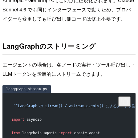
Anthropic・Geminiすべてこの形に正規化されます。Claude
Sonnet 4.6 でも同じインターフェースで動くため、プロバ
イダーを変更しても呼び出し側コードは修正不要です。
LangGraphのストリーミング
エージェントの場合は、各ノードの実行・ツール呼び出し・
LLMトークンを階層的にストリームできます。
langgraph_stream.py
"""LangGraph の stream() / astream_events() によるノ
import
 asyncio
from
 langchain.agents 
import
 create_agent