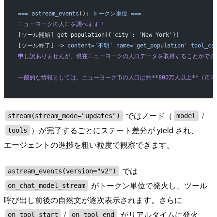
===
 astream_events
()
:
 トークン単位
 ===
ニューヨークの人口を調べます！
[ツール開始] get_population({'city': 'New York'})
[ツール終了] 
-
> 
content='不明'
 name='get_population'
 tool_ca
申し訳ありませんが、現在ニューヨークの人口データを取得することができ
一般的な情報としては、ニューヨーク市の人口は約**800万人以上**（市
ではノード（
/
stream(stream_mode="updates")
model
）が完了するごとにステート差分が yield され、
tools
エージェントの進捗を粗い粒度で観察できます。
では
astream_events(version="v2")
がトークン単位で発火し、ツール
on_chat_model_stream
呼び出し前後の自然文が逐次表示されます。さらに
/
がリアルタイムに発火
on_tool_start
on_tool_end