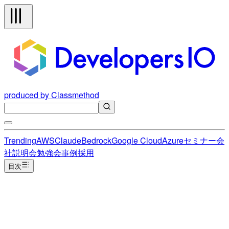
produced by Classmethod
Trending
AWS
Claude
Bedrock
Google Cloud
Azure
セミナー
会
社説明会
勉強会
事例
採用
目次