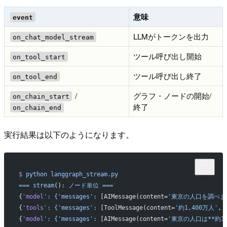
意味
event
LLMがトークンを出力
on_chat_model_stream
ツール呼び出し開始
on_tool_start
ツール呼び出し終了
on_tool_end
/
グラフ・ノードの開始/
on_chain_start
終了
on_chain_end
実行結果は以下のようになります。
$
 python
 langgraph_stream.py
===
 stream
()
:
 ノード単位
 ===
{
'model'
:
 {'messages':
 [AIMessage(content=
'東京の人口を調べま
{
'tools'
:
 {'messages':
 [ToolMessage(content=
'約1,400万人'
, 
{
'model'
:
 {'messages':
 [AIMessage(content=
'東京の人口は**約