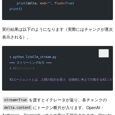
    print
(delta, 
end
=
""
, 
flush
=
True
)
print
()
実行結果は以下のようになります（実際にはチャンクが逐次
表示される）。
$
 python
 litellm_stream.py
===
 ストリーミング出力
 ===
# AIエージェント
AIエージェントとは、人間の指示を受け、自律的に考えて行動するAIシ
を渡すとイテレータが返り、各チャンクの
stream=True
にトークン断片が入ります。OpenAI・
delta.content