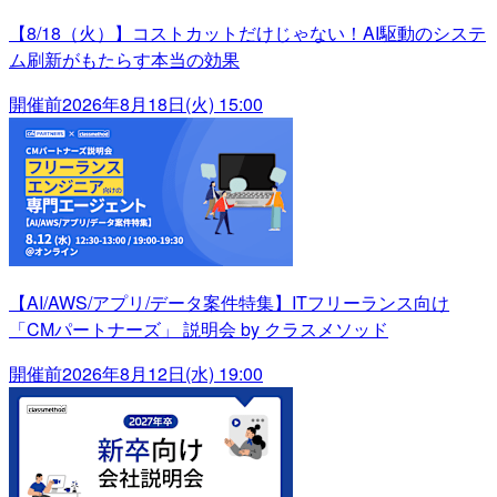
【8/18（火）】コストカットだけじゃない！AI駆動のシステ
ム刷新がもたらす本当の効果
開催前
2026年8月18日(火) 15:00
【AI/AWS/アプリ/データ案件特集】ITフリーランス向け
「CMパートナーズ」 説明会 by クラスメソッド
開催前
2026年8月12日(水) 19:00