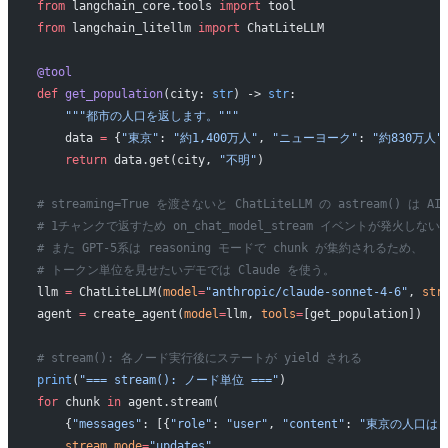
from
 langchain_core.tools 
import
 tool
from
 langchain_litellm 
import
 ChatLiteLLM
@tool
def
 get_population
(city: 
str
) -> 
str
:
    """都市の人口を返します。"""
    data 
=
 {
"東京"
: 
"約1,400万人"
, 
"ニューヨーク"
: 
"約830万人"
    return
 data.get(city, 
"不明"
)
# streaming=True を渡さないと ChatLiteLLM の astream() は AIM
# 1チャンクで返すため on_chat_model_stream イベントが発火しない
# また GPT-5系は reasoning モードで chunk が集約されるため、
# トークン単位を見せたいデモでは Claude を使う。
llm 
=
 ChatLiteLLM(
model
=
"anthropic/claude-sonnet-4-6"
, 
str
agent 
=
 create_agent(
model
=
llm, 
tools
=
[get_population])
# stream(): 各ノード実行後にステートが yield される
print
(
"=== stream(): ノード単位 ==="
)
for
 chunk 
in
 agent.stream(
    {
"messages"
: [{
"role"
: 
"user"
, 
"content"
: 
"東京の人口は？
    stream_mode
=
"updates"
,