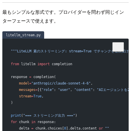
最もシンプルな形式です。プロバイダーを問わず同じイン
ターフェースで使えます。
litellm_stream.py
"""LiteLLM 素のストリーミング: stream=True でチャンクを逐次受け
from
 litellm 
import
 completion
response 
=
 completion(
    model
=
"anthropic/claude-sonnet-4-6"
,
    messages
=
[{
"role"
: 
"user"
, 
"content"
: 
"AIエージェントを2
    stream
=
True
,
)
print
(
"=== ストリーミング出力 ==="
)
for
 chunk 
in
 response:
    delta 
=
 chunk.choices[
0
].delta.content 
or
 ""