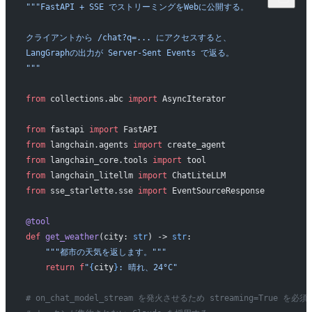
"""FastAPI + SSE でストリーミングをWebに公開する。
クライアントから /chat?q=... にアクセスすると、
LangGraphの出力が Server-Sent Events で返る。
"""
from
 collections.abc 
import
 AsyncIterator
from
 fastapi 
import
 FastAPI
from
 langchain.agents 
import
 create_agent
from
 langchain_core.tools 
import
 tool
from
 langchain_litellm 
import
 ChatLiteLLM
from
 sse_starlette.sse 
import
 EventSourceResponse
@tool
def
 get_weather
(city: 
str
) -> 
str
:
    """都市の天気を返します。"""
    return
 f
"
{
city
}
: 晴れ、24°C"
# on_chat_model_stream を発火させるため streaming=True を必