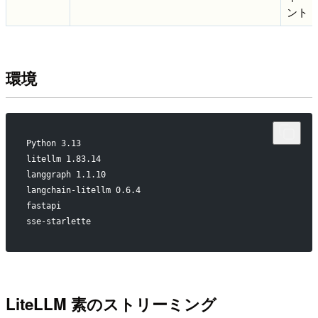
ント
環境
Python 3.13
litellm 1.83.14
langgraph 1.1.10
langchain-litellm 0.6.4
fastapi
sse-starlette
LiteLLM 素のストリーミング