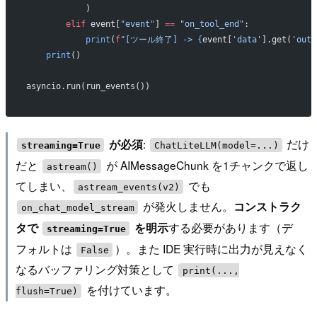
            )
        elif
 event[
"event"
] 
==
 "on_tool_end"
:
            print
(
f
"[ツール終了] -> 
{
event[
'data'
].get(
'outp
    print
()
asyncio.run(run_events())
:
だけ
が必須
streaming=True
ChatLiteLLM(model=...)
だと
が AIMessageChunk を1チャンクで返し
astream()
てしまい、
でも
astream_events(v2)
が発火しません。
コンストラク
on_chat_model_stream
する必要があります（デ
タで
を明示
streaming=True
フォルトは
）。また IDE 実行時に出力が見えなく
False
なるバッファリング対策として
print(...,
を付けています。
flush=True)