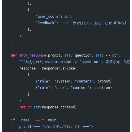
        ],
        {
            "user_score"
: 
0.4
,
            "feedback"
: 
"コード例がほしい。あと、なぜ d[key] 
        },
    ),
]
def
 show_response
(prompt: 
str
, question: 
str
) -> 
str
:
    """与えられた system prompt で `question` に応答させ、
    response 
=
 responder.invoke(
        [
            {
"role"
: 
"system"
, 
"content"
: prompt},
            {
"role"
: 
"user"
, 
"content"
: question},
        ]
    )
    return
 str
(response.content)
if
 __name__
 ==
 "__main__"
:
    print
(
"=== 元のシステムプロンプト ==="
)