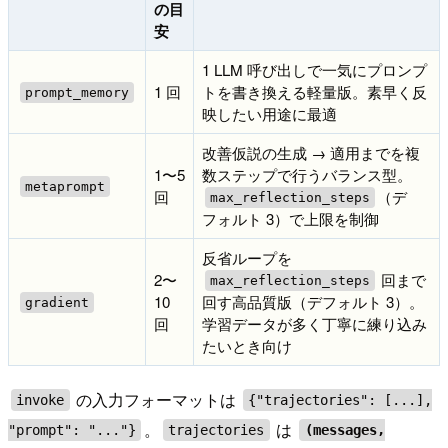
の目
安
1 LLM 呼び出しで一気にプロンプ
1 回
トを書き換える軽量版。素早く反
prompt_memory
映したい用途に最適
改善仮説の生成 → 適用までを複
1〜5
数ステップで行うバランス型。
metaprompt
回
（デ
max_reflection_steps
フォルト 3）で上限を制御
反省ループを
2〜
回まで
max_reflection_steps
10
回す高品質版（デフォルト 3）。
gradient
回
学習データが多く丁寧に練り込み
たいとき向け
の入力フォーマットは
invoke
{"trajectories": [...],
。
は
"prompt": "..."}
trajectories
(messages,