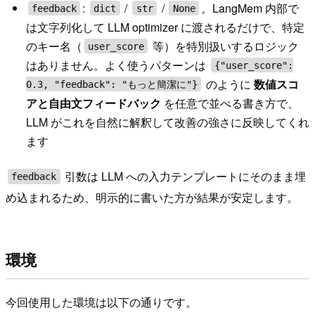
:
/
/
。LangMem 内部で
feedback
dict
str
None
は文字列化して LLM optimizer に渡されるだけで、特定
のキー名（
等）を特別扱いするロジック
user_score
はありません。よく使うパターンは
{"user_score":
のように
数値スコ
0.3, "feedback": "もっと簡潔に"}
アと自由文フィードバック
を任意で並べる書き方で、
LLM がこれを自然に解釈して改善の強さに反映してくれ
ます
引数は LLM への入力テンプレートにそのまま埋
feedback
め込まれるため、明示的に書いた方が結果が安定します。
環境
今回使用した環境は以下の通りです。