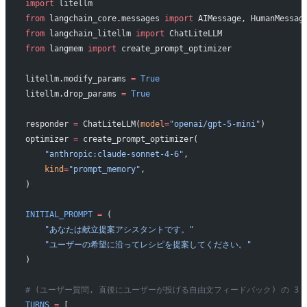
import
 litellm
from
 langchain_core.messages 
import
 AIMessage, HumanMessag
from
 langchain_litellm 
import
 ChatLiteLLM
from
 langmem 
import
 create_prompt_optimizer
litellm.modify_params 
=
 True
litellm.drop_params 
=
 True
responder 
=
 ChatLiteLLM(
model
=
"openai/gpt-5-mini"
)
optimizer 
=
 create_prompt_optimizer(
    "anthropic:claude-sonnet-4-6"
,
    kind
=
"prompt_memory"
,
)
INITIAL_PROMPT
 =
 (
    "あなたは献立提案アシスタントです。"
    "ユーザーの希望に沿ってレシピを提案してください。"
)
# (ユーザー質問, 直後にユーザーが投げる自由文フィードバック) の 3
TURNS
 =
 [