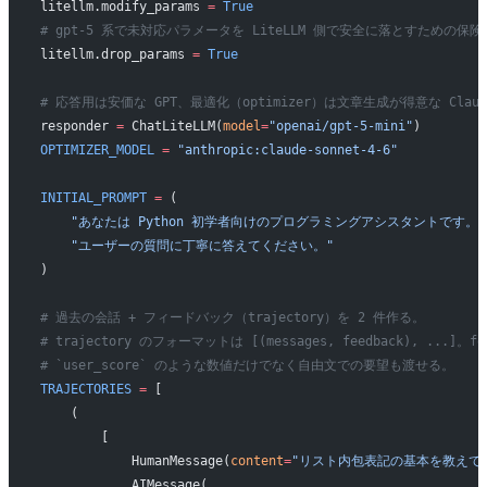
litellm.modify_params 
=
 True
# gpt-5 系で未対応パラメータを LiteLLM 側で安全に落とすための保険
litellm.drop_params 
=
 True
# 応答用は安価な GPT、最適化（optimizer）は文章生成が得意な Clau
responder 
=
 ChatLiteLLM(
model
=
"openai/gpt-5-mini"
)
OPTIMIZER_MODEL
 =
 "anthropic:claude-sonnet-4-6"
INITIAL_PROMPT
 =
 (
    "あなたは Python 初学者向けのプログラミングアシスタントです。"
    "ユーザーの質問に丁寧に答えてください。"
)
# 過去の会話 + フィードバック（trajectory）を 2 件作る。
# trajectory のフォーマットは [(messages, feedback), ...]。
# `user_score` のような数値だけでなく自由文での要望も渡せる。
TRAJECTORIES
 =
 [
    (
        [
            HumanMessage(
content
=
"リスト内包表記の基本を教えて
            AIMessage(