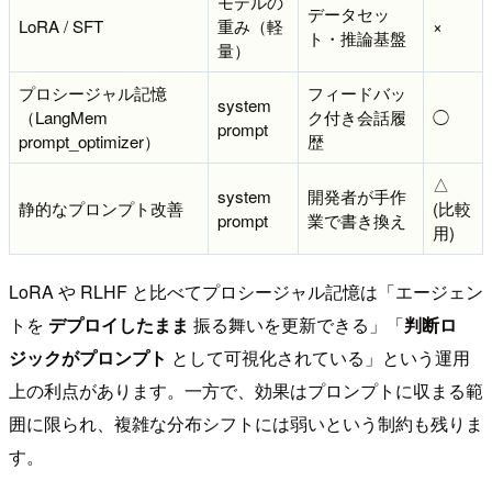
モデルの
データセッ
LoRA / SFT
重み（軽
×
ト・推論基盤
量）
プロシージャル記憶
フィードバッ
system
（LangMem
ク付き会話履
◯
prompt
prompt_optimizer）
歴
△
system
開発者が手作
静的なプロンプト改善
(比較
prompt
業で書き換え
用)
LoRA や RLHF と比べてプロシージャル記憶は「エージェン
トを
デプロイしたまま
振る舞いを更新できる」「
判断ロ
ジックがプロンプト
として可視化されている」という運用
上の利点があります。一方で、効果はプロンプトに収まる範
囲に限られ、複雑な分布シフトには弱いという制約も残りま
す。