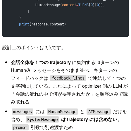
            HumanMessage(
content
=
TURNS
[
0
][
0
]),
        ]
    )
    print
(response.content)
設計上のポイントは2点です。
会話全体を 1 つの trajectory
に集約する: 3ターンの
Human/AI メッセージをそのまま並べ、各ターンの
フィードバックは
で連結して 1 つの
feedback_lines
文字列にしている。これによって optimizer 側の LLM が
「会話の流れの中で何が要望されたか」を順序込みで読
み取れる
には
と
だけを
messages
HumanMessage
AIMessage
含め、
は trajectory には含めない
。
SystemMessage
引数で別途渡すため
prompt