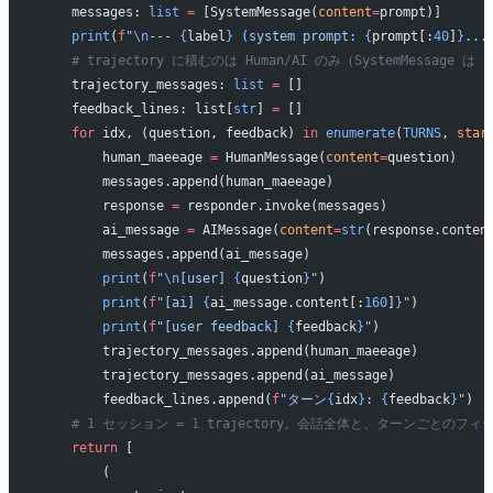
    messages: 
list
 =
 [SystemMessage(
content
=
prompt)]
    print
(
f
"
\n
--- 
{
label
}
 (system prompt: 
{
prompt[:
40
]
}
...
    # trajectory に積むのは Human/AI のみ（SystemMessage 
    trajectory_messages: 
list
 =
 []
    feedback_lines: list[
str
] 
=
 []
    for
 idx, (question, feedback) 
in
 enumerate
(
TURNS
, 
star
        human_maeeage 
=
 HumanMessage(
content
=
question)
        messages.append(human_maeeage)
        response 
=
 responder.invoke(messages)
        ai_message 
=
 AIMessage(
content
=
str
(response.conten
        messages.append(ai_message)
        print
(
f
"
\n
[user] 
{
question
}
"
)
        print
(
f
"[ai] 
{
ai_message.content[:
160
]
}
"
)
        print
(
f
"[user feedback] 
{
feedback
}
"
)
        trajectory_messages.append(human_maeeage)
        trajectory_messages.append(ai_message)
        feedback_lines.append(
f
"ターン
{
idx
}
: 
{
feedback
}
"
)
    # 1 セッション = 1 trajectory。会話全体と、ターンごと
    return
 [
        (