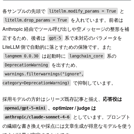
各サンプルの先頭で
と
litellm.modify_params = True
を入れています。前者は
litellm.drop_params = True
Anthropic 経由でツール呼び出しや空メッセージの整形を補
正するため、後者は
系で未対応のパラメータを
gpt-5
LiteLLM 側で自動的に落とすための保険です。また
は起動時に
系の
langmem 0.0.30
langchain_core
を出すため、
DeprecationWarning
warnings.filterwarnings("ignore",
で抑制しています。
category=DeprecationWarning)
採用モデルの方針はシリーズ既存記事と揃え、
応答役は
、optimizer / judge は
openai/gpt-5-mini
としています。プロンプト
anthropic/claude-sonnet-4-6
の繊細な書き換えや採点には文章生成が得意なモデルを使う