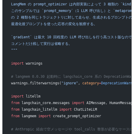
LangMem の prompt_optimizer は内部実装によって 3 種類の `ki
このサンプルでは `prompt_memory`（1 LLM 呼び出し）と `metaprom
の 2 種類を同じトラジェクトリに対して走らせ、生成されるプロンプトの
最適化後プロンプトを使った応答の変化を観察する。
`gradient` は最大 10 回程度の LLM 呼び出しを行う高コスト版なの
コメントだけ残して実行は省略する。
"""
import
 warnings
# langmem 0.0.30 起動時に langchain_core 系の Deprecatio
warnings.filterwarnings(
"ignore"
, 
category
=
DeprecationWarn
import
 litellm
from
 langchain_core.messages 
import
 AIMessage, HumanMessag
from
 langchain_litellm 
import
 ChatLiteLLM
from
 langmem 
import
 create_prompt_optimizer
# Anthropic 経由で空メッセージや tool_calls 整形が必要なケースに備