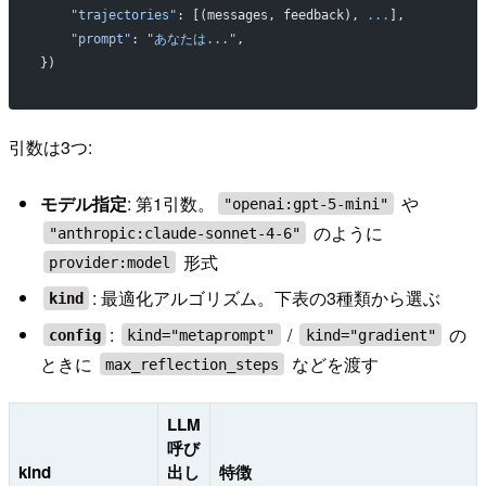
    "trajectories"
: [(messages, feedback), 
...
],
    "prompt"
: 
"あなたは..."
,
})
引数は3つ:
モデル指定
: 第1引数。
や
"openai:gpt-5-mini"
のように
"anthropic:claude-sonnet-4-6"
形式
provider:model
: 最適化アルゴリズム。下表の3種類から選ぶ
kind
:
/
の
config
kind="metaprompt"
kind="gradient"
ときに
などを渡す
max_reflection_steps
LLM
呼び
kind
出し
特徴