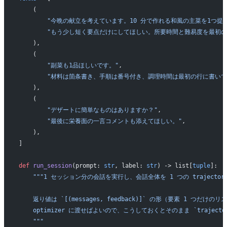
    (
        "今晩の献立を考えています。10 分で作れる和風の主菜を1つ提
        "もう少し短く要点だけにしてほしい。所要時間と難易度を最初の
    ),
    (
        "副菜も1品ほしいです。"
,
        "材料は箇条書き、手順は番号付き、調理時間は最初の行に書い
    ),
    (
        "デザートに簡単なものはありますか？"
,
        "最後に栄養面の一言コメントも添えてほしい。"
,
    ),
]
def
 run_session
(prompt: 
str
, label: 
str
) -> list[
tuple
]:
    """1 セッション分の会話を実行し、会話全体を 1 つの trajecto
    返り値は `[(messages, feedback)]` の形（要素 1 つだけの
    optimizer に渡せばよいので、こうしておくとそのまま `traject
    """