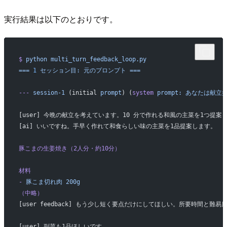
実行結果は以下のとおりです。
$
 python
 multi_turn_feedback_loop.py
===
 1
 セッション目:
 元のプロンプト
 ===
---
 session-1
 (initial 
prompt
) (
system
 prompt:
 あなたは献立
[user] 今晩の献立を考えています。10 分で作れる和風の主菜を1つ提案
[ai] いいですね。手早く作れて和食らしい味の主菜を1品提案します。
豚こまの生姜焼き（2人分・約10分）
材料
-
 豚こま切れ肉
 200g
（中略）
[user feedback] もう少し短く要点だけにしてほしい。所要時間と難
[user] 副菜も1品ほしいです。