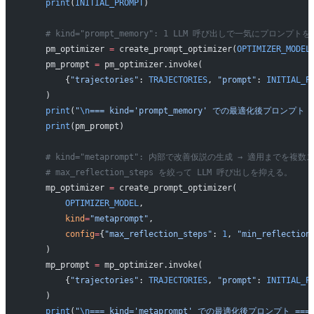
    print
(
INITIAL_PROMPT
)
    # kind="prompt_memory": 1 LLM 呼び出しで一気にプロン
    pm_optimizer 
=
 create_prompt_optimizer(
OPTIMIZER_MODEL
    pm_prompt 
=
 pm_optimizer.invoke(
        {
"trajectories"
: 
TRAJECTORIES
, 
"prompt"
: 
INITIAL_P
    )
    print
(
"
\n
=== kind='prompt_memory' での最適化後プロンプト =
    print
(pm_prompt)
    # kind="metaprompt": 内部で改善仮説の生成 → 適用までを
    # max_reflection_steps を絞って LLM 呼び出しを抑える。
    mp_optimizer 
=
 create_prompt_optimizer(
        OPTIMIZER_MODEL
,
        kind
=
"metaprompt"
,
        config
=
{
"max_reflection_steps"
: 
1
, 
"min_reflection
    )
    mp_prompt 
=
 mp_optimizer.invoke(
        {
"trajectories"
: 
TRAJECTORIES
, 
"prompt"
: 
INITIAL_P
    )
    print
(
"
\n
=== kind='metaprompt' での最適化後プロンプト ===