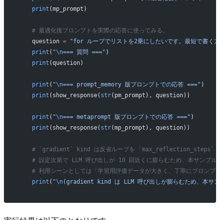
    print
(mp_prompt)
    # 最適化後プロンプトを実際の応答に使ってみる。
    question 
=
 "for ループでリストを2乗にしたいです。最短で書く方
    print
(
"
\n
=== 質問 ==="
)
    print
(question)
    print
(
"
\n
=== prompt_memory 版プロンプトでの応答 ==="
)
    print
(show_response(
str
(pm_prompt), question))
    print
(
"
\n
=== metaprompt 版プロンプトでの応答 ==="
)
    print
(show_response(
str
(mp_prompt), question))
    # `gradient` kind は反省ループを `max_reflection_s
    # 設定次第で LLM 呼び出しが 10 回近くに膨らむため、本サンプ
    # 利用シーンとしては「学習用評価データが大きく、丁寧にプロンプ
    print
(
"
\n
(gradient kind は LLM 呼び出しが膨らむため、本