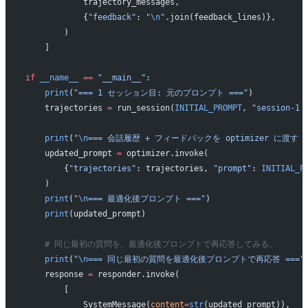
            trajectory_messages,
            {
"feedback"
: 
"
\n
"
.join(feedback_lines)},
        )
    ]
if
 __name__
 ==
 "__main__"
:
    print
(
"=== 1 セッション目: 元のプロンプト ==="
)
    trajectories 
=
 run_session(
INITIAL_PROMPT
, 
"session-1 
    print
(
"
\n
=== 会話履歴 + フィードバックを optimizer に渡す =
    updated_prompt 
=
 optimizer.invoke(
        {
"trajectories"
: trajectories, 
"prompt"
: 
INITIAL_P
    )
    print
(
"
\n
=== 最適化後プロンプト ==="
)
    print
(updated_prompt)
    # 同じ最初の質問を、最適化後プロンプトで再応答してみる。
    print
(
"
\n
=== 同じ最初の質問を最適化後プロンプトで再応答 ==="
    response 
=
 responder.invoke(
        [
            SystemMessage(
content
=
str
(updated_prompt)),