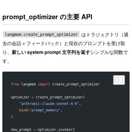
prompt_optimizer の主要 API
はトラジェクトリ（過
langmem.create_prompt_optimizer
去の会話 + フィードバック）と現在のプロンプトを受け取
り、
新しい system prompt 文字列を返す
シンプルな関数で
す。
from
 langmem 
import
 create_prompt_optimizer
optimizer 
=
 create_prompt_optimizer(
    "anthropic:claude-sonnet-4-6"
,
    kind
=
"prompt_memory"
,
)
new_prompt 
=
 optimizer.invoke({