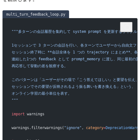
multi_turn_feedback_loop.py
"""多ターンの会話履歴を集約して system prompt を更新するサイクル
1セッションで 3 ターンの会話を行い、各ターンでユーザーから自由文フ
セッション終了時に **会話全体を 1 つの trajectory にまとめ**
連結した1つの feedback として prompt_memory に渡し、同じ最
再応答して挙動の差を観察する。
このパターンは「ユーザーがその場で『こう答えてほしい』と要望を伝え、
セッションでその要望が反映されるよう振る舞いを書き換える」という、
オンライン学習の最小単位を表す。
"""
import
 warnings
warnings.filterwarnings(
"ignore"
, 
category
=
DeprecationWarn