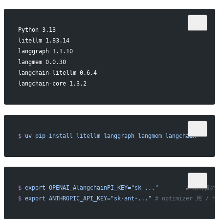
Python 3.13
litellm 1.83.14
langgraph 1.1.10
langmem 0.0.30
langchain-litellm 0.6.4
langchain-core 1.3.2
$
 uv
 pip
 install
 litellm
 langgraph
 langmem
 langchain
$
 export
 OPENAI_AlangchainPI_KEY="sk-..."
        # 応答役の 
$
 export
 ANTHROPIC_API_KEY="sk-ant-..."
 # optimizer 用 / 