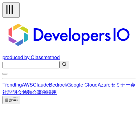
produced by Classmethod
Trending
AWS
Claude
Bedrock
Google Cloud
Azure
セミナー
会
社説明会
勉強会
事例
採用
目次