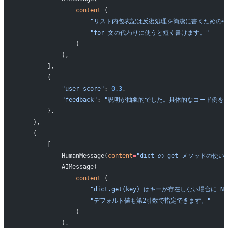
                content
=
(
                    "リスト内包表記は反復処理を簡潔に書くための
                    "for 文の代わりに使うと短く書けます。"
                )
            ),
        ],
        {
            "user_score"
: 
0.3
,
            "feedback"
: 
"説明が抽象的でした。具体的なコード例を最
        },
    ),
    (
        [
            HumanMessage(
content
=
"dict の get メソッドの使
            AIMessage(
                content
=
(
                    "dict.get(key) はキーが存在しない場合に 
                    "デフォルト値も第2引数で指定できます。"
                )
            ),