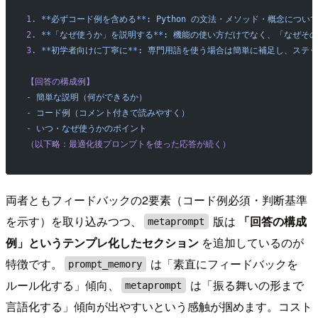
1.
 **
必ずコード例を含める
**
:
 Python
 の文法・メソッド・概念につい
2.
 **
「なぜ使うか」を説明する
**
:
 機能の使い方だけでなく、「なぜそ
3.
 **
初学者向けに丁寧に
**
:
 専門用語を使う場合は簡単に補足し、ステ
【回答の構成例】
-
 簡単な説明（何ができるか）
-
 コード例（コメント付きで読みやすく）
-
 いつ・なぜ使うかのポイント
（以下略：最適化後プロンプトを使った応答が続く）
両者ともフィードバックの2要素（コード例必須・判断基準
を示す）を取り込みつつ、
版は
「回答の構成
metaprompt
例」というテンプレ化したセクション
を追加しているのが
特徴です。
は「素直にフィードバックを
prompt_memory
ルール化する」傾向、
は「振る舞いの形まで
metaprompt
言語化する」傾向が出やすいという感触が掴めます。コスト