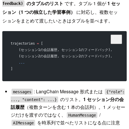
のタプルのリスト
です。タプル 1 個が
1 セッ
feedback)
ション（1 つの独立した学習事例）
に対応し、複数セッ
ションをまとめて渡したいときはタプルを並べます。
trajectories 
=
 [
    (セッション1の会話履歴, セッション1のフィードバック),
    (セッション2の会話履歴, セッション2のフィードバック),
    ...
]
: LangChain Message 形式または
messages
{"role":
のリスト。
1 セッション分の会
..., "content": ...}
話履歴
（複数ターンを含む 1 本の会話列）。1 メッセー
ジだけを渡すのではなく、
/
HumanMessage
を時系列で並べたリストになる点に注意
AIMessage