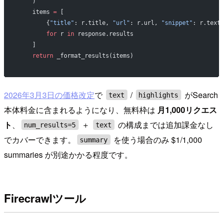
    )
    items 
=
 [
        {
"title"
: r.title, 
"url"
: r.url, 
"snippet"
: r.text
        for
 r 
in
 response.results
    ]
    return
 _format_results(items)
2026年3月3日の価格改定
で
/
がSearch
text
highlights
本体料金に含まれるようになり、無料枠は
月1,000リクエス
ト
、
＋
の構成までは追加課金なし
num_results=5
text
でカバーできます。
を使う場合のみ $1/1,000
summary
summaries が別途かかる程度です。
Firecrawlツール