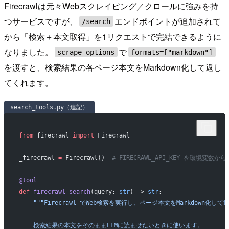
Firecrawlは元々Webスクレイピング／クロールに強みを持
つサービスですが、
エンドポイントが追加されて
/search
から「検索＋本文取得」を1リクエストで完結できるように
なりました。
で
scrape_options
formats=["markdown"]
を渡すと、検索結果の各ページ本文をMarkdown化して返し
てくれます。
search_tools.py（追記）
from
 firecrawl 
import
 Firecrawl
_firecrawl 
=
 Firecrawl()  
# FIRECRAWL_API_KEY を環境変数か
@tool
def
 firecrawl_search
(query: 
str
) -> 
str
:
    """Firecrawl でWeb検索を実行し、ページ本文をMarkdown化し
    検索結果の本文をそのままLLMに読ませたいときに使います。