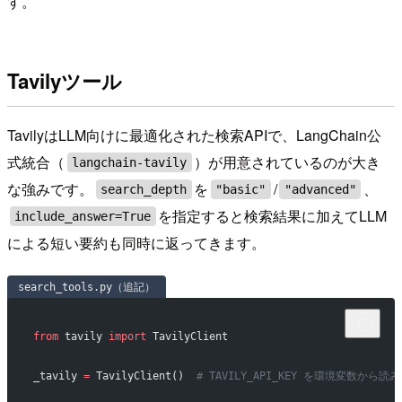
す。
Tavilyツール
TavilyはLLM向けに最適化された検索APIで、LangChain公
式統合（
）が用意されているのが大き
langchain-tavily
な強みです。
を
/
、
search_depth
"basic"
"advanced"
を指定すると検索結果に加えてLLM
include_answer=True
による短い要約も同時に返ってきます。
search_tools.py（追記）
from
 tavily 
import
 TavilyClient
_tavily 
=
 TavilyClient()  
# TAVILY_API_KEY を環境変数から読