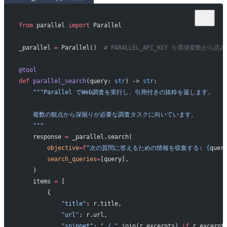
from
 parallel 
import
 Parallel
_parallel 
=
 Parallel()  
# PARALLEL_API_KEY を環境変数から読
@tool
def
 parallel_search
(query: 
str
) -> 
str
:
    """Parallel でWeb調査を実行し、引用付きの抜粋を返します。
    複数の観点から深掘りが必要な調査タスクに向いています。
    """
    response 
=
 _parallel.search(
        objective
=
f
"次の質問に答えるための情報を収集する: 
{
quer
        search_queries
=
[query],
    )
    items 
=
 [
        {
            "title"
: r.title,
            "url"
: r.url,
            "snippet"
: 
" / "
.join(r.excerpts) 
if
 r.excerpt