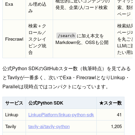
概念的に近いコンテンツの
ティッ
Exa
ル埋め込
発見、企業/人/コード検索
索、類
み
ページ
検索＋ク
検索結
ロール／
ページ
に加え本文を
/search
Firecrawl
スクレイ
を丸ご
Markdown化、OSSも公開
ピング統
LLMに
合
たい用
公式Python SDKのGitHubスター数（執筆時点）を見てみる
とTavilyが一番多く、次いでExa・FirecrawlとなりLinkup・
Parallelは現時点ではコンパクトになっています。
サービス
公式Python SDK
★スター数
Linkup
LinkupPlatform/linkup-python-sdk
41
Tavily
tavily-ai/tavily-python
1,205