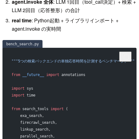
agent.invoke 全体
: LLM 1回目（tool_call決定）+ 検索 +
LLM 2回目（応答整形）の合計
real time
: Python起動 + ライブラリインポート +
agent.invoke の実時間
bench_search.py
"""5つの検索バックエンドの単独応答時間を計測するベンチマーク。"""
from
 __future__
 import
 annotations
import
 sys
import
 time
from
 search_tools 
import
 (
    exa_search,
    firecrawl_search,
    linkup_search,
    parallel_search,