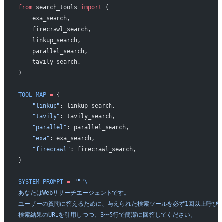
from
 search_tools 
import
 (
    exa_search,
    firecrawl_search,
    linkup_search,
    parallel_search,
    tavily_search,
)
TOOL_MAP
 =
 {
    "linkup"
: linkup_search,
    "tavily"
: tavily_search,
    "parallel"
: parallel_search,
    "exa"
: exa_search,
    "firecrawl"
: firecrawl_search,
}
SYSTEM_PROMPT
 =
 """
\
あなたはWebリサーチエージェントです。
ユーザーの質問に答えるために、与えられた検索ツールを必ず1回以上呼び
検索結果のURLを引用しつつ、3〜5行で簡潔に回答してください。