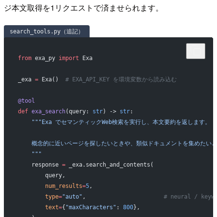
ジ本文取得を1リクエストで済ませられます。
search_tools.py（追記）
from
 exa_py 
import
 Exa
_exa 
=
 Exa()  
# EXA_API_KEY を環境変数から読み込む
@tool
def
 exa_search
(query: 
str
) -> 
str
:
    """Exa でセマンティックWeb検索を実行し、本文要約を返します。
    概念的に近いページを探したいときや、類似ドキュメントを集めたい
    """
    response 
=
 _exa.search_and_contents(
        query,
        num_results
=
5
,
        type
=
"auto"
,                       
# neural / k
        text
=
{
"maxCharacters"
: 
800
},