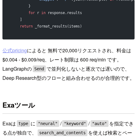
        }
        for
 r 
in
 response.results
    ]
    return
 _format_results(items)
公式pricing
によると 無料で20,000リクエストされ、料金は
$0.004 - $0.009/req、レート制限は 600 req/min です。
LangGraphの
で並列化しないと逐次では遅いので、
Send
Deep Research型のフローと組み合わせるのが合理的です。
Exaツール
Exaは
に
/
/
を指定でき
type
"neural"
"keyword"
"auto"
る点が独自で、
を使えば検索とペー
search_and_contents