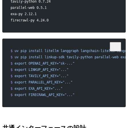
tavily-python 0.7.24
parallel-web 0.5.1
exa-py 2.12.1
firecrawl-py 4.24.0
$
 uv
 pip
 install
 litellm
 langgraph
 langchain-litellm
 langc
$
 uv
 pip
 install
 linkup-sdk
 tavily-python
 parallel-web
 exa
$
 export
 OPENAI_API_KEY="sk-..."
$
 export
 LINKUP_API_KEY="..."
$
 export
 TAVILY_API_KEY="..."
$
 export
 PARALLEL_API_KEY="..."
$
 export
 EXA_API_KEY="..."
$
 export
 FIRECRAWL_API_KEY="..."
共通インターフェースの設計