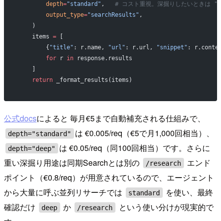
        depth
=
"standard"
,   
# コスト重視。深掘りしたいときは "de
        output_type
=
"searchResults"
,
    )
    items 
=
 [
        {
"title"
: r.name, 
"url"
: r.url, 
"snippet"
: r.conte
        for
 r 
in
 response.results
    ]
    return
 _format_results(items)
公式docs
によると 毎月€5まで自動補充される仕組みで、
は €0.005/req（€5で月1,000回相当）、
depth="standard"
は €0.05/req（同100回相当）です。さらに
depth="deep"
重い深掘り用途は同期Searchとは別の
エンド
/research
ポイント（€0.8/req）が用意されているので、エージェント
から大量に呼ぶ並列リサーチでは
を使い、最終
standard
確認だけ
か
という使い分けが現実的で
deep
/research