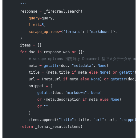
    """
    response 
=
 _firecrawl.search(
        query
=
query,
        limit
=
5
,
        scrape_options
=
{
"formats"
: [
"markdown"
]},
    )
    items 
=
 []
    for
 doc 
in
 response.web 
or
 []:
        # scrape_options 指定時は Document 型でメタデータが 
        meta 
=
 getattr
(doc, 
"metadata"
, 
None
)
        title 
=
 (meta.title 
if
 meta 
else
 None
) 
or
 getattr
(
        url 
=
 (meta.url 
if
 meta 
else
 None
) 
or
 getattr
(doc,
        snippet 
=
 (
            getattr
(doc, 
"markdown"
, 
None
)
            or
 (meta.description 
if
 meta 
else
 None
)
            or
 ""
        )
        items.append({
"title"
: title, 
"url"
: url, 
"snippet
    return
 _format_results(items)