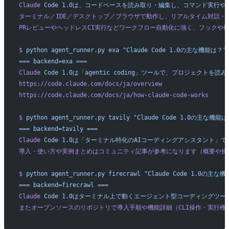
Claude
 Code
 1.0は、コードベースを読み取り・編集し、コマンド実行や
ターミナル／IDE／デスクトップ／ブラウザで動作し、リアルタイム対話・
PRレビューやヘッドレスCI実行などワークフロー自動化に強く、フックや
$
 python
 agent_runner.py
 exa
 "Claude Code 1.0の主な機能は？"
===
 backend=exa
 ===
Claude
 Code
 1.0は「agentic
 coding」ツールで、プロジェクト
https://code.claude.com/docs/ja/overview
https://code.claude.com/docs/ja/how-claude-code-works
$
 python
 agent_runner.py
 tavily
 "Claude Code 1.0の主な機能は
===
 backend=tavily
 ===
Claude
 Code
 1.0は「ターミナル特化のAIコーディングアシスタント」
導入・使い方や実例まとめはコミュニティ記事が参考になります（概要や操
$
 python
 agent_runner.py
 firecrawl
 "Claude Code 1.0の主な
===
 backend=firecrawl
 ===
Claude
 Code
 1.0はターミナル上で動くエージェント型コーディングツ
またオープンソースのリポジトリで導入手順や機能詳細（CLI操作・実行権