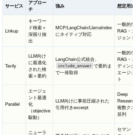
アプロー
サービス
強み
想定用
チ
キーワー
一般的
ド検索＋
MCP/LangChain/LlamaIndex
Linkup
RAG・
深掘り抽
にネイティブ対応
ジェン
出
一般的
LLM向け
LangChain公式統合、
RAG・
に最適化
Tavily
で要約ま
ディン
include_answer
された検
で一発取得
エージ
索＋要約
ト
エージェ
Deep
ント最適
LLM向けに事前圧縮された
Resear
Parallel
化
引用付きexcerpt
複数ク
（objective
並列
駆動）
セマン
ニューラ