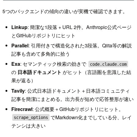
5つのバックエンドの傾向の違いが実機で確認できます。
Linkup
: 簡潔な1段落 + URL 2件。Anthropic公式ページ
とGitHubリポジトリにヒット
Parallel
: 引用付きで構造化された3段落。Qiita等の解説
記事も含めて多角的に拾う
Exa
: セマンティック検索の効きで
code.claude.com
の
日本語ドキュメント
がヒット（言語圏を意識した結
果が返る）
Tavily
: 公式日本語ドキュメント＋日本語コミュニティ
記事を簡潔にまとめる。出力長が短めで応答整形が速い
Firecrawl
: 公式概要＋GitHubリポジトリにヒット。
でMarkdown化までしている分、レイ
scrape_options
テンシは大きい