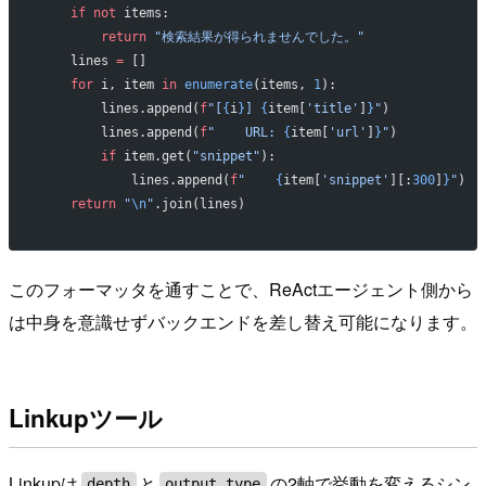
    if
 not
 items:
        return
 "検索結果が得られませんでした。"
    lines 
=
 []
    for
 i, item 
in
 enumerate
(items, 
1
):
        lines.append(
f
"[
{
i
}
] 
{
item[
'title'
]
}
"
)
        lines.append(
f
"    URL: 
{
item[
'url'
]
}
"
)
        if
 item.get(
"snippet"
):
            lines.append(
f
"    
{
item[
'snippet'
][:
300
]
}
"
)
    return
 "
\n
"
.join(lines)
このフォーマッタを通すことで、ReActエージェント側から
は中身を意識せずバックエンドを差し替え可能になります。
Linkupツール
Linkupは
と
の2軸で挙動を変えるシン
depth
output_type