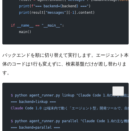
    print
(
f
"=== backend=
{
backend
}
 ==="
)
    print
(result[
"messages"
][
-
1
].content)
if
 __name__
 ==
 "__main__"
:
    main()
バックエンドを順に切り替えて実行します。エージェント本
体のコードは1行も変えずに、検索基盤だけが差し替わりま
す。
$
 python
 agent_runner.py
 linkup
 "Claude Code 1.0の主な機能は
===
 backend=linkup
 ===
Claude
 Code
 1.0
 は端末内で動く「エージェント型」開発ツールで、自然
$
 python
 agent_runner.py
 parallel
 "Claude Code 1.0の主な機
===
 backend=parallel
 ===