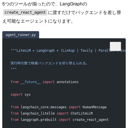
5つのツールが揃ったので、LangGraphの
に渡すだけでバックエンドを差し替
create_react_agent
え可能なエージェントになります。
agent_runner.py
"""LiteLLM + LangGraph + (Linkup | Tavily | Parallel | 
実行時引数で検索バックエンドを切り替えられる。
"""
from
 __future__
 import
 annotations
import
 sys
from
 langchain_core.messages 
import
 HumanMessage
from
 langchain_litellm 
import
 ChatLiteLLM
from
 langgraph.prebuilt 
import
 create_react_agent