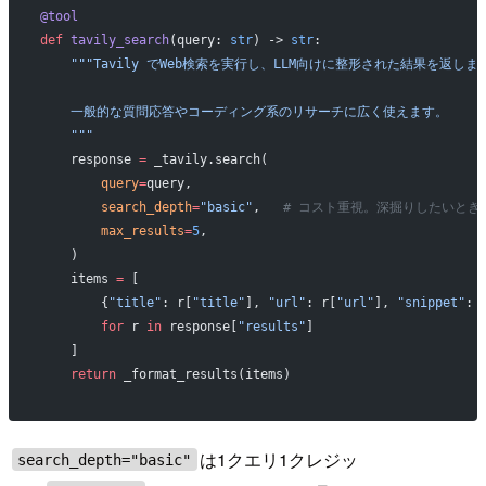
@tool
def
 tavily_search
(query: 
str
) -> 
str
:
    """Tavily でWeb検索を実行し、LLM向けに整形された結果を返しま
    一般的な質問応答やコーディング系のリサーチに広く使えます。
    """
    response 
=
 _tavily.search(
        query
=
query,
        search_depth
=
"basic"
,   
# コスト重視。深掘りしたいときは "
        max_results
=
5
,
    )
    items 
=
 [
        {
"title"
: r[
"title"
], 
"url"
: r[
"url"
], 
"snippet"
: 
        for
 r 
in
 response[
"results"
]
    ]
    return
 _format_results(items)
は1クエリ1クレジッ
search_depth="basic"