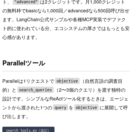
ト、
は2クレジットです。月1,000クレジット
"advanced"
の無料枠でbasicなら1,000回／advancedなら500回呼び出せ
ます。LangChain公式サンプルや各種MCP実装でデファク
ト的に使われている分、エコシステムの厚さではもっとも安
心感があります。
Parallelツール
Parallelは1リクエストで
（自然言語の調査目
objective
的）と
（2〜3個のクエリ）を渡す独特の
search_queries
設計です。シンプルなReActツール化するときは、エージェ
ントから渡された1つの
を
に展開して呼
query
objective
び出します。
search_tools.py（追記）