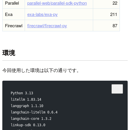
Parallel
parallel-web/parallel-sdk-python
22
Exa
exa-labs/exa-py
211
Firecrawl
firecrawl/firecrawl-py
87
環境
今回使用した環境は以下の通りです。
Python 3.13
litellm 1.83.14
langgraph 1.1.10
langchain-litellm 0.6.4
langchain-core 1.3.2
linkup-sdk 0.13.0