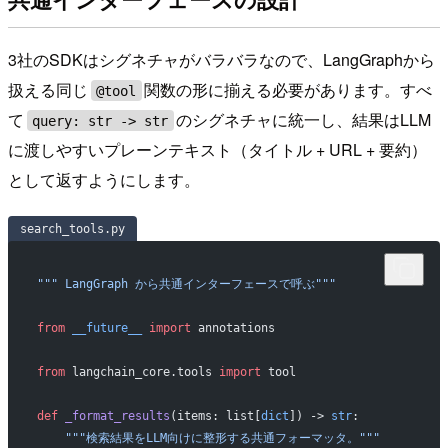
3社のSDKはシグネチャがバラバラなので、LangGraphから
扱える同じ
関数の形に揃える必要があります。すべ
@tool
て
のシグネチャに統一し、結果はLLM
query: str -> str
に渡しやすいプレーンテキスト（タイトル + URL + 要約）
として返すようにします。
search_tools.py
""" LangGraph から共通インターフェースで呼ぶ"""
from
 __future__
 import
 annotations
from
 langchain_core.tools 
import
 tool
def
 _format_results
(items: list[
dict
]) -> 
str
:
    """検索結果をLLM向けに整形する共通フォーマッタ。"""