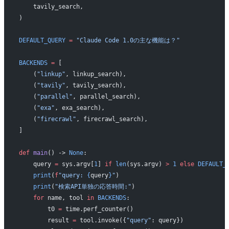
    tavily_search,
)
DEFAULT_QUERY
 =
 "Claude Code 1.0の主な機能は？"
BACKENDS
 =
 [
    (
"linkup"
, linkup_search),
    (
"tavily"
, tavily_search),
    (
"parallel"
, parallel_search),
    (
"exa"
, exa_search),
    (
"firecrawl"
, firecrawl_search),
]
def
 main
() -> 
None
:
    query 
=
 sys.argv[
1
] 
if
 len
(sys.argv) 
>
 1
 else
 DEFAULT_
    print
(
f
"query: 
{
query
}
"
)
    print
(
"検索API単独の応答時間:"
)
    for
 name, tool 
in
 BACKENDS
:
        t0 
=
 time.perf_counter()
        result 
=
 tool.invoke({
"query"
: query})