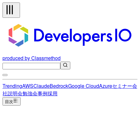
produced by Classmethod
Trending
AWS
Claude
Bedrock
Google Cloud
Azure
セミナー
会
社説明会
勉強会
事例
採用
目次