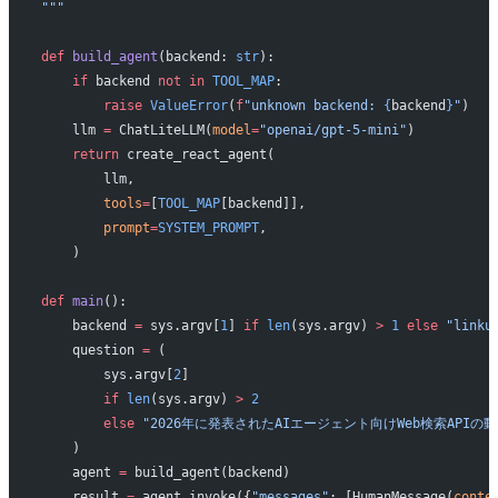
"""
def
 build_agent
(backend: 
str
):
    if
 backend 
not
 in
 TOOL_MAP
:
        raise
 ValueError
(
f
"unknown backend: 
{
backend
}
"
)
    llm 
=
 ChatLiteLLM(
model
=
"openai/gpt-5-mini"
)
    return
 create_react_agent(
        llm,
        tools
=
[
TOOL_MAP
[backend]],
        prompt
=
SYSTEM_PROMPT
,
    )
def
 main
():
    backend 
=
 sys.argv[
1
] 
if
 len
(sys.argv) 
>
 1
 else
 "linku
    question 
=
 (
        sys.argv[
2
]
        if
 len
(sys.argv) 
>
 2
        else
 "2026年に発表されたAIエージェント向けWeb検索APIの
    )
    agent 
=
 build_agent(backend)
    result 
=
 agent.invoke({
"messages"
: [HumanMessage(
conte