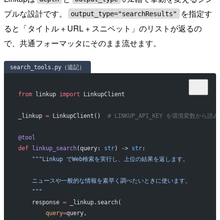
プルな設計です。
を指定す
output_type="searchResults"
ると「タイトル + URL + スニペット」のリストが返るの
で、共通フォーマッタにそのまま流せます。
search_tools.py（追記）
from
 linkup 
import
 LinkupClient
_linkup 
=
 LinkupClient()  
# LINKUP_API_KEY を環境変数から読
@tool
def
 linkup_search
(query: 
str
) -> 
str
:
    """Linkup でWeb検索を実行し、上位の結果を返します。
    ニュースや一般的な情報を素早く調べたいときに使います。
    """
    response 
=
 _linkup.search(
        query
=
query,