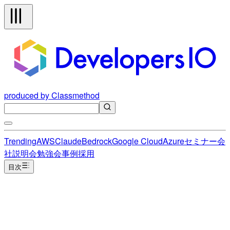
produced by Classmethod
Trending
AWS
Claude
Bedrock
Google Cloud
Azure
セミナー
会
社説明会
勉強会
事例
採用
目次