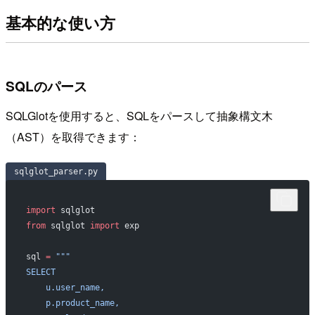
基本的な使い方
SQLのパース
SQLGlotを使用すると、SQLをパースして抽象構文木
（AST）を取得できます：
sqlglot_parser.py
import
 sqlglot
from
 sqlglot 
import
 exp
sql 
=
 """
SELECT
    u.user_name,
    p.product_name,