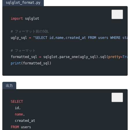
sqlglot_format.py
import
 sqlglot
# フォーマット前のSQL
ugly_sql 
=
 "SELECT id,name,created_at FROM users WHERE sta
# フォーマット
formatted_sql 
=
 sqlglot.parse_one(ugly_sql).sql(
pretty
=
Tru
print
(formatted_sql)
出力
SELECT
  id,
  name
,
  created_at
FROM
 users