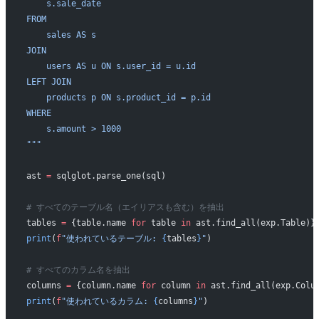
    s.sale_date
FROM
    sales AS s
JOIN
    users AS u ON s.user_id = u.id
LEFT JOIN
    products p ON s.product_id = p.id
WHERE
    s.amount > 1000
"""
ast 
=
 sqlglot.parse_one(sql)
# すべてのテーブル名（エイリアスも含む）を抽出
tables 
=
 {table.name 
for
 table 
in
 ast.find_all(exp.Table)}
print
(
f
"使われているテーブル: 
{
tables
}
"
)
# すべてのカラム名を抽出
columns 
=
 {column.name 
for
 column 
in
 ast.find_all(exp.Colu
print
(
f
"使われているカラム: 
{
columns
}
"
)