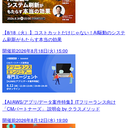
【8/18（火）】コストカットだけじゃない！AI駆動のシステ
ム刷新がもたらす本当の効果
開催前
2026年8月18日(火) 15:00
【AI/AWS/アプリ/データ案件特集】ITフリーランス向け
「CMパートナーズ」 説明会 by クラスメソッド
開催前
2026年8月12日(水) 19:00