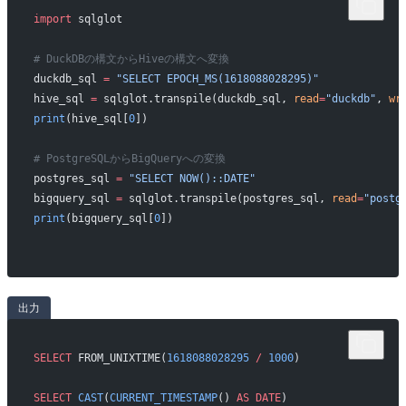
import
 sqlglot
# DuckDBの構文からHiveの構文へ変換
duckdb_sql 
=
 "SELECT EPOCH_MS(1618088028295)"
hive_sql 
=
 sqlglot.transpile(duckdb_sql, 
read
=
"duckdb"
, 
wr
print
(hive_sql[
0
])
# PostgreSQLからBigQueryへの変換
postgres_sql 
=
 "SELECT NOW()::DATE"
bigquery_sql 
=
 sqlglot.transpile(postgres_sql, 
read
=
"postg
print
(bigquery_sql[
0
])
出力
SELECT
 FROM_UNIXTIME(
1618088028295
 /
 1000
)
SELECT
 CAST
(
CURRENT_TIMESTAMP
() 
AS
 DATE
)