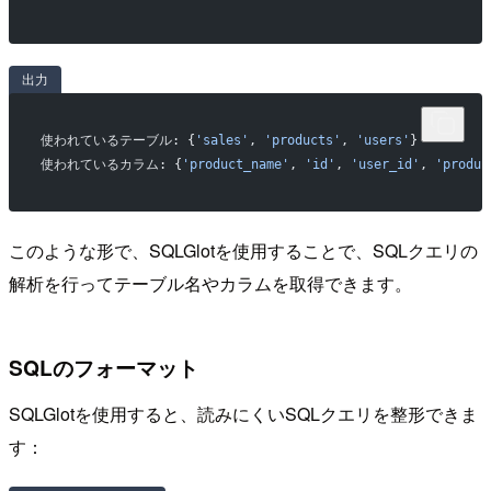
出力
使われているテーブル: {
'sales'
, 
'products'
, 
'users'
}
使われているカラム: {
'product_name'
, 
'id'
, 
'user_id'
, 
'produc
このような形で、SQLGlotを使用することで、SQLクエリの
解析を行ってテーブル名やカラムを取得できます。
SQLのフォーマット
SQLGlotを使用すると、読みにくいSQLクエリを整形できま
す：