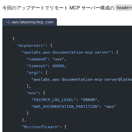
今回のアップデートでリモート MCP サーバー構成の
header
~/.aws/amazonq/mcp.json
{
  "mcpServers"
: {
    "awslabs.aws-documentation-mcp-server"
: {
      "command"
: 
"uvx"
,
      "timeout"
: 
60000
,
      "args"
: [
        "awslabs.aws-documentation-mcp-server@late
      ],
      "env"
: {
        "FASTMCP_LOG_LEVEL"
: 
"ERROR"
,
        "AWS_DOCUMENTATION_PARTITION"
: 
"aws"
      }
    },
    "MicrosoftLearn"
: {