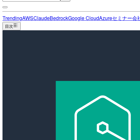
Trending
AWS
Claude
Bedrock
Google Cloud
Azure
セミナー
会
目次