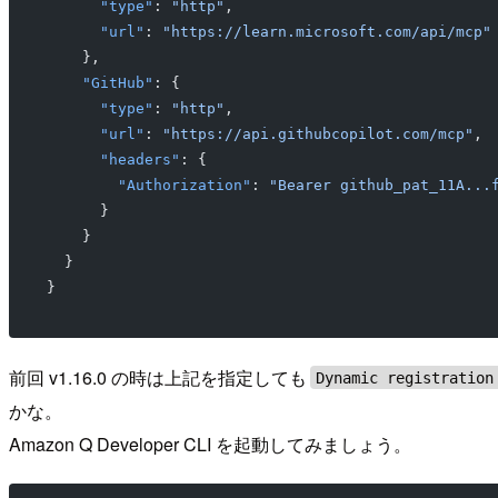
      "type"
: 
"http"
,
      "url"
: 
"https://learn.microsoft.com/api/mcp"
    },
    "GitHub"
: {
      "type"
: 
"http"
,
      "url"
: 
"https://api.githubcopilot.com/mcp"
,
      "headers"
: {
        "Authorization"
: 
"Bearer github_pat_11A...
      }
    }
  }
}
前回 v1.16.0 の時は上記を指定しても
Dynamic registration
かな。
Amazon Q Developer CLI を起動してみましょう。