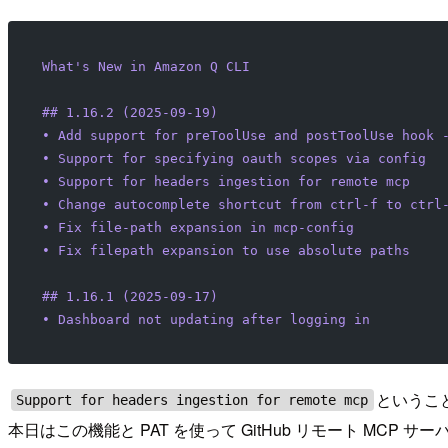
What
's New in Amazon Q CLI
## 1.16.2 (2025-09-19)
• Add support for preToolUse and postToolUse hook 
• Support for specifying oauth scopes via config
• Support for headers ingestion for remote mcp
• Change autocomplete shortcut from ctrl-f to ctrl
• Fix file-path expansion in mcp-config
• Fix filepath expansion to use absolute paths
## 1.16.1 (2025-09-17)
• Dashboard not updating after logging in
というこ
Support for headers ingestion for remote mcp
本日はこの機能と PAT を使って GitHub リモート MC