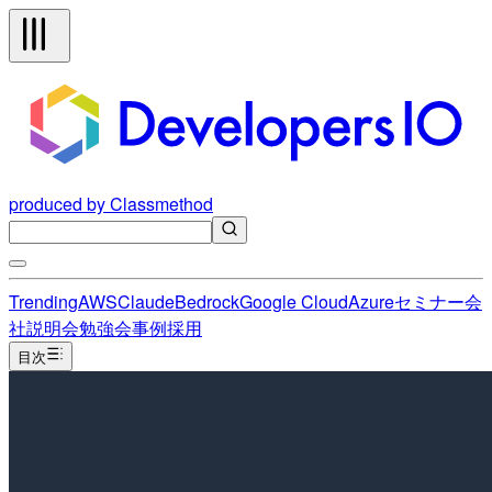
produced by Classmethod
Trending
AWS
Claude
Bedrock
Google Cloud
Azure
セミナー
会
社説明会
勉強会
事例
採用
目次