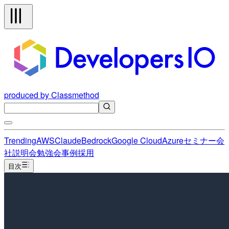
produced by Classmethod
Trending
AWS
Claude
Bedrock
Google Cloud
Azure
セミナー
会
社説明会
勉強会
事例
採用
目次