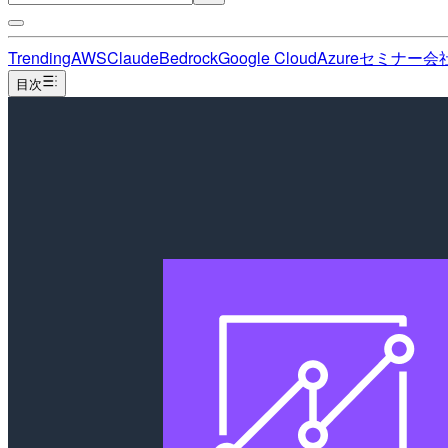
Trending
AWS
Claude
Bedrock
Google Cloud
Azure
セミナー
会
目次