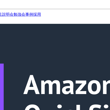
社説明会
勉強会
事例
採用