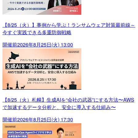
【8/25（火）】事例から学ぶ！ランサムウェア対策最前線～
今すぐ実践できる多重防御戦略
開催前
2026年8月25日(火) 13:00
【8/25（火）札幌】生成AIを“会社の武器”にする方法〜AWS
で加速するデータ分析と、安全に導入する仕組み〜
開催前
2026年8月25日(火) 17:30