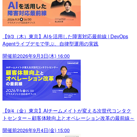
【9/3（木）東京】AIを活用した障害対応最前線 | DevOps
Agentライブデモで学ぶ、自律型運用の実践
開催前
2026年9月3日(木) 16:00
【9/4（金）東京】AIチームメイトが変える次世代コンタク
トセンター～顧客体験向上とオペレーション改革の最前線～
開催前
2026年9月4日(金) 15:00