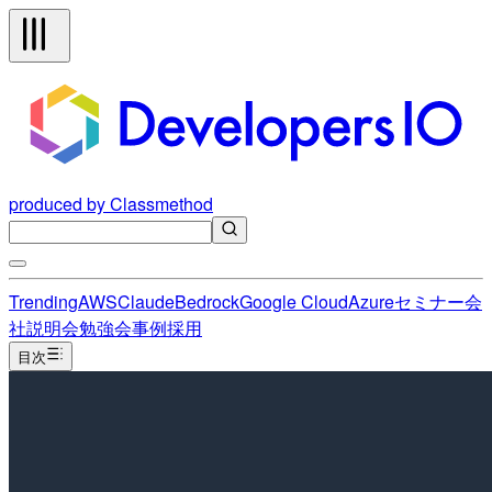
produced by Classmethod
Trending
AWS
Claude
Bedrock
Google Cloud
Azure
セミナー
会
社説明会
勉強会
事例
採用
目次