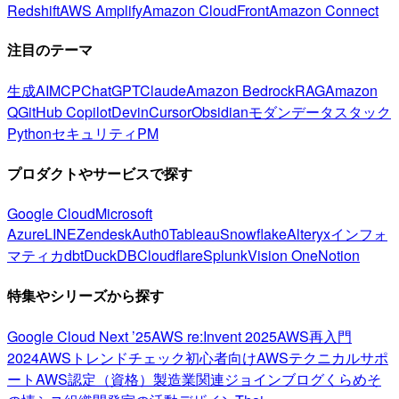
Redshift
AWS Amplify
Amazon CloudFront
Amazon Connect
注目のテーマ
生成AI
MCP
ChatGPT
Claude
Amazon Bedrock
RAG
Amazon
Q
GitHub Copilot
Devin
Cursor
Obsidian
モダンデータスタック
Python
セキュリティ
PM
プロダクトやサービスで探す
Google Cloud
Microsoft
Azure
LINE
Zendesk
Auth0
Tableau
Snowflake
Alteryx
インフォ
マティカ
dbt
DuckDB
Cloudflare
Splunk
Vision One
Notion
特集やシリーズから探す
Google Cloud Next ’25
AWS re:Invent 2025
AWS再入門
2024
AWSトレンドチェック
初心者向け
AWSテクニカルサポ
ート
AWS認定（資格）
製造業関連
ジョインブログ
くらめそ