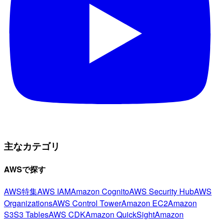
主なカテゴリ
AWSで探す
AWS特集
AWS IAM
Amazon Cognito
AWS Security Hub
AWS
Organizations
AWS Control Tower
Amazon EC2
Amazon
S3
S3 Tables
AWS CDK
Amazon QuickSight
Amazon