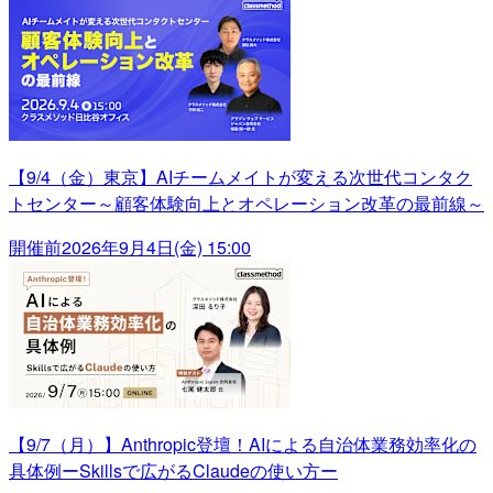
【9/4（金）東京】AIチームメイトが変える次世代コンタク
トセンター～顧客体験向上とオペレーション改革の最前線～
開催前
2026年9月4日(金) 15:00
【9/7（月）】Anthropic登壇！AIによる自治体業務効率化の
具体例ーSkillsで広がるClaudeの使い方ー