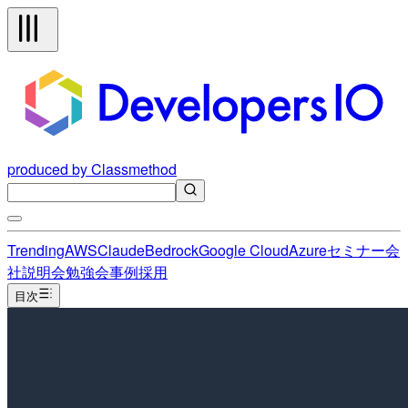
produced by Classmethod
Trending
AWS
Claude
Bedrock
Google Cloud
Azure
セミナー
会
社説明会
勉強会
事例
採用
目次