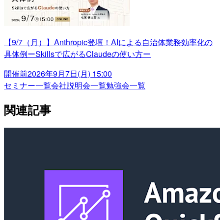
【9/7（月）】Anthropic登壇！AIによる自治体業務効率化の
具体例ーSkillsで広がるClaudeの使い方ー
開催前
2026年9月7日(月) 15:00
セミナー一覧
会社説明会一覧
勉強会一覧
関連記事