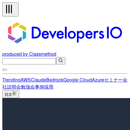
produced by Classmethod
Trending
AWS
Claude
Bedrock
Google Cloud
Azure
セミナー
会
社説明会
勉強会
事例
採用
目次