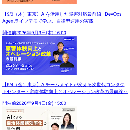
【9/3（木）東京】AIを活用した障害対応最前線 | DevOps
Agentライブデモで学ぶ、自律型運用の実践
開催前
2026年9月3日(木) 16:00
【9/4（金）東京】AIチームメイトが変える次世代コンタク
トセンター～顧客体験向上とオペレーション改革の最前線～
開催前
2026年9月4日(金) 15:00