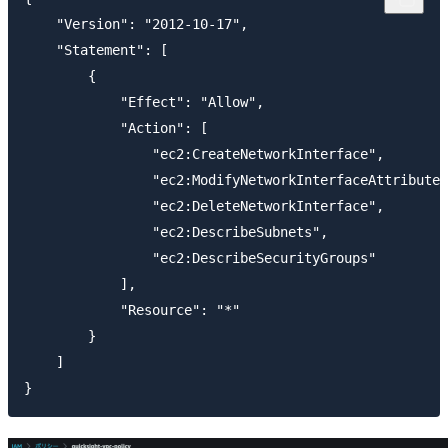
    "Version": "2012-10-17",

    "Statement": [

        {

            "Effect": "Allow",

            "Action": [

                "ec2:CreateNetworkInterface",

                "ec2:ModifyNetworkInterfaceAttribute"
                "ec2:DeleteNetworkInterface",

                "ec2:DescribeSubnets",

                "ec2:DescribeSecurityGroups"

            ],

            "Resource": "*"

        }

    ]
