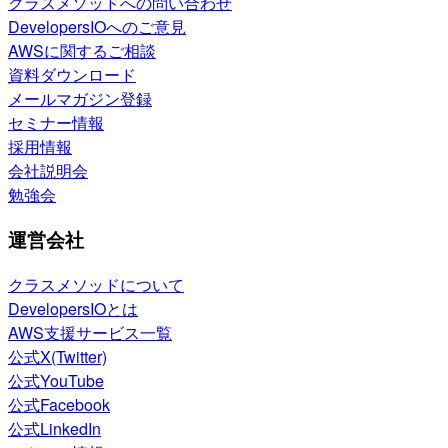
クラスメソッドへの問い合わせ
DevelopersIOへのご意見
AWSに関するご相談
資料ダウンロード
メールマガジン登録
セミナー情報
採用情報
会社説明会
勉強会
運営会社
クラスメソッドについて
DevelopersIOとは
AWS支援サービス一覧
公式X(Twitter)
公式YouTube
公式Facebook
公式LinkedIn