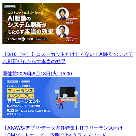
【8/18（火）】コストカットだけじゃない！AI駆動のシステ
ム刷新がもたらす本当の効果
開催前
2026年8月18日(火) 15:00
【AI/AWS/アプリ/データ案件特集】ITフリーランス向け
「CMパートナーズ」 説明会 by クラスメソッド