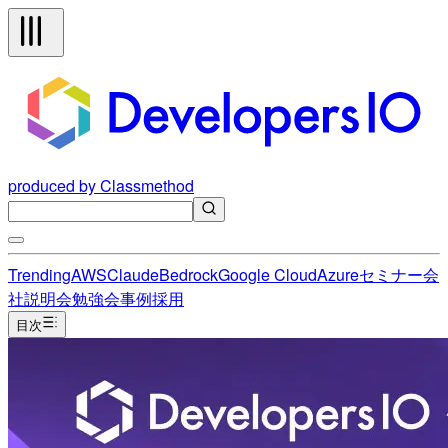
produced by Classmethod
Trending
AWS
Claude
Bedrock
Google Cloud
Azure
セミナー
会
社説明会
勉強会
事例
採用
目次