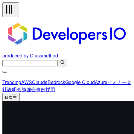
produced by Classmethod
Trending
AWS
Claude
Bedrock
Google Cloud
Azure
セミナー
会
社説明会
勉強会
事例
採用
目次