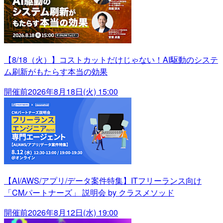
【8/18（火）】コストカットだけじゃない！AI駆動のシステ
ム刷新がもたらす本当の効果
開催前
2026年8月18日(火) 15:00
【AI/AWS/アプリ/データ案件特集】ITフリーランス向け
「CMパートナーズ」 説明会 by クラスメソッド
開催前
2026年8月12日(水) 19:00