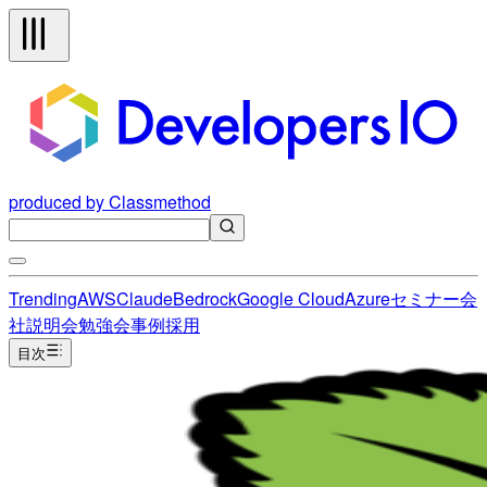
produced by Classmethod
Trending
AWS
Claude
Bedrock
Google Cloud
Azure
セミナー
会
社説明会
勉強会
事例
採用
目次