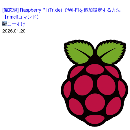
[備忘録] Raspberry Pi (Trixie) でWi-Fiを追加設定する方法
【nmcliコマンド】
こーすけ
2026.01.20