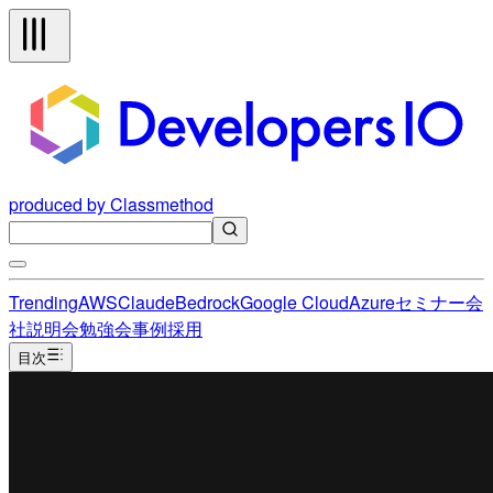
produced by Classmethod
Trending
AWS
Claude
Bedrock
Google Cloud
Azure
セミナー
会
社説明会
勉強会
事例
採用
目次