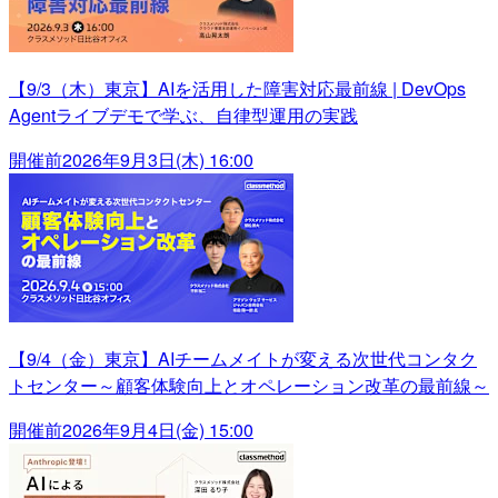
【9/3（木）東京】AIを活用した障害対応最前線 | DevOps
Agentライブデモで学ぶ、自律型運用の実践
開催前
2026年9月3日(木) 16:00
【9/4（金）東京】AIチームメイトが変える次世代コンタク
トセンター～顧客体験向上とオペレーション改革の最前線～
開催前
2026年9月4日(金) 15:00