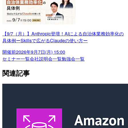
【9/7（月）】Anthropic登壇！AIによる自治体業務効率化の
具体例ーSkillsで広がるClaudeの使い方ー
開催前
2026年9月7日(月) 15:00
セミナー一覧
会社説明会一覧
勉強会一覧
関連記事