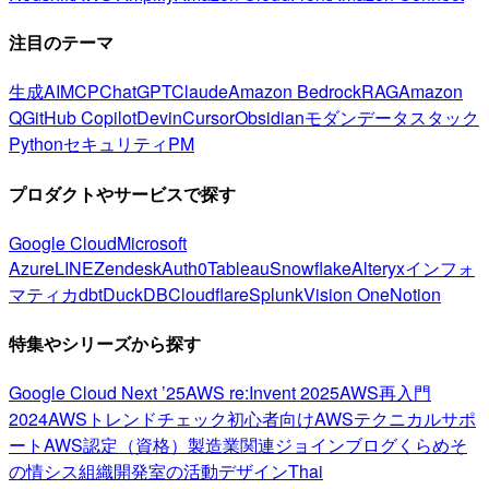
注目のテーマ
生成AI
MCP
ChatGPT
Claude
Amazon Bedrock
RAG
Amazon
Q
GitHub Copilot
Devin
Cursor
Obsidian
モダンデータスタック
Python
セキュリティ
PM
プロダクトやサービスで探す
Google Cloud
Microsoft
Azure
LINE
Zendesk
Auth0
Tableau
Snowflake
Alteryx
インフォ
マティカ
dbt
DuckDB
Cloudflare
Splunk
Vision One
Notion
特集やシリーズから探す
Google Cloud Next ’25
AWS re:Invent 2025
AWS再入門
2024
AWSトレンドチェック
初心者向け
AWSテクニカルサポ
ート
AWS認定（資格）
製造業関連
ジョインブログ
くらめそ
の情シス
組織開発室の活動
デザイン
Thai