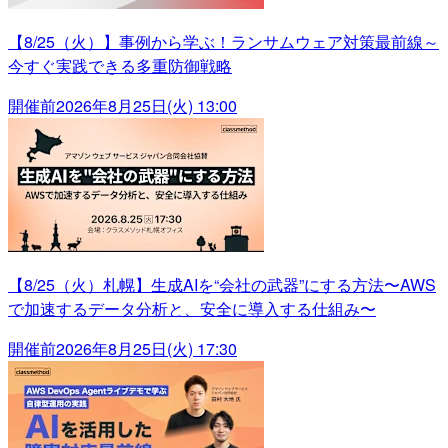
【8/25（火）】事例から学ぶ！ランサムウェア対策最前線～
今すぐ実践できる多重防御戦略
開催前
2026年8月25日(火) 13:00
【8/25（火）札幌】生成AIを“会社の武器”にする方法〜AWS
で加速するデータ分析と、安全に導入する仕組み〜
開催前
2026年8月25日(火) 17:30