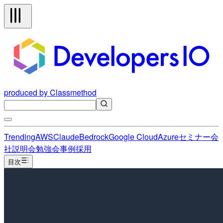
produced by Classmethod
Trending
AWS
Claude
Bedrock
Google Cloud
Azure
セミナー
会
社説明会
勉強会
事例
採用
目次