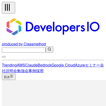
produced by Classmethod
Trending
AWS
Claude
Bedrock
Google Cloud
Azure
セミナー
会
社説明会
勉強会
事例
採用
目次