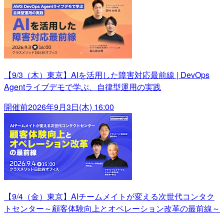
【9/3（木）東京】AIを活用した障害対応最前線 | DevOps
Agentライブデモで学ぶ、自律型運用の実践
開催前
2026年9月3日(木) 16:00
【9/4（金）東京】AIチームメイトが変える次世代コンタク
トセンター～顧客体験向上とオペレーション改革の最前線～