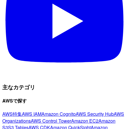
主なカテゴリ
AWSで探す
AWS特集
AWS IAM
Amazon Cognito
AWS Security Hub
AWS
Organizations
AWS Control Tower
Amazon EC2
Amazon
S3
S3 Tables
AWS CDK
Amazon QuickSight
Amazon