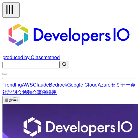
produced by Classmethod
Trending
AWS
Claude
Bedrock
Google Cloud
Azure
セミナー
会
社説明会
勉強会
事例
採用
目次