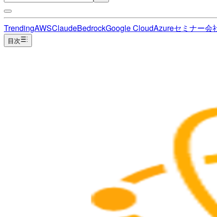
Trending
AWS
Claude
Bedrock
Google Cloud
Azure
セミナー
会
目次