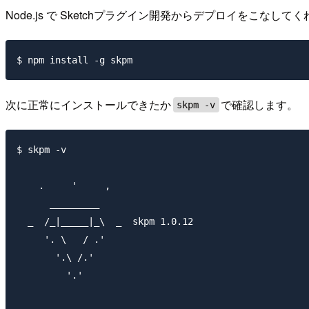
Node.js で Sketchプラグイン開発からデプロイをこ
次に正常にインストールできたか
で確認します。
skpm -v
$ skpm -v

    .     '     ,

      _________

  _  /_|_____|_\  _  skpm 1.0.12

     '. \   / .'

       '.\ /.'

         '.'
