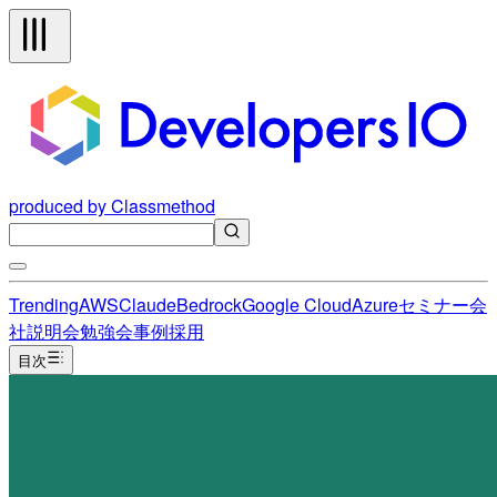
produced by Classmethod
Trending
AWS
Claude
Bedrock
Google Cloud
Azure
セミナー
会
社説明会
勉強会
事例
採用
目次