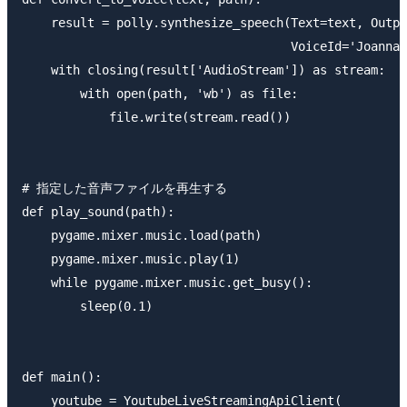
    result = polly.synthesize_speech(Text=text, Outpu
                                     VoiceId='Joanna'
    with closing(result['AudioStream']) as stream:

        with open(path, 'wb') as file:

            file.write(stream.read())

# 指定した音声ファイルを再生する

def play_sound(path):

    pygame.mixer.music.load(path)

    pygame.mixer.music.play(1)

    while pygame.mixer.music.get_busy():

        sleep(0.1)

def main():

    youtube = YoutubeLiveStreamingApiClient(
