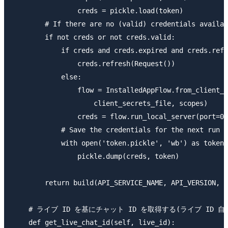
                creds = pickle.load(token)

        # If there are no (valid) credentials availab
        if not creds or not creds.valid:

            if creds and creds.expired and creds.refr
                creds.refresh(Request())

            else:

                flow = InstalledAppFlow.from_client_s
                    client_secrets_file, scopes)

                creds = flow.run_local_server(port=0)

            # Save the credentials for the next run

            with open('token.pickle', 'wb') as token:

                pickle.dump(creds, token)

        return build(API_SERVICE_NAME, API_VERSION, c
    # ライブ ID を基にチャット ID を取得する(ライブ ID 自
    def get_live_chat_id(self, live_id):
