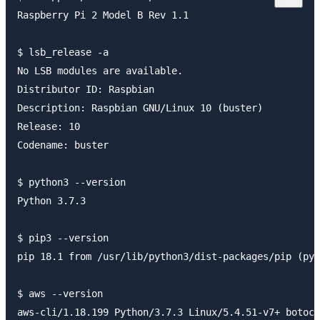
Raspberry Pi 2 Model B Rev 1.1

$ lsb_release -a

No LSB modules are available.

Distributor ID: Raspbian

Description: Raspbian GNU/Linux 10 (buster)

Release: 10

Codename: buster

$ python3 --version

Python 3.7.3

$ pip3 --version

pip 18.1 from /usr/lib/python3/dist-packages/pip (pyt
$ aws --version
