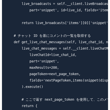
        live_broadcasts = self.__client.liveBroadcast
            part='snippet', id=live_id, fields='items
        return live_broadcasts['items'][0]['snippet']
    # チャット ID を基にコメントの一覧を取得する

    def get_live_chat_messages(self, live_chat_id, ne
        live_chat_messages = self.__client.liveChatMe
            liveChatId=live_chat_id,

            part='snippet',

            maxResults=200,

            pageToken=next_page_token,

            fields='nextPageToken,items(snippet(displ
        ).execute()

        # ここで返す next_page_token を使用して
        return {
