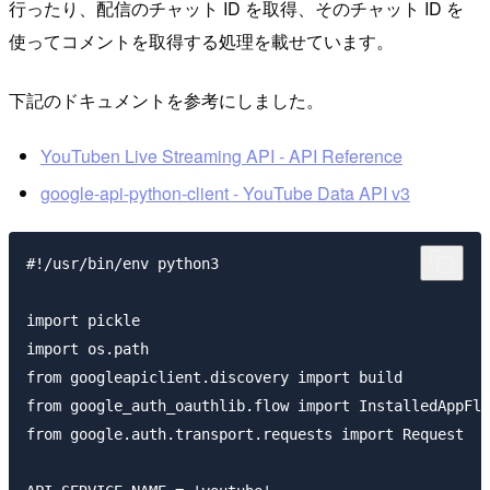
行ったり、配信のチャット ID を取得、そのチャット ID を
使ってコメントを取得する処理を載せています。
下記のドキュメントを参考にしました。
YouTuben Live Streaming API - API Reference
google-api-python-client - YouTube Data API v3
#!/usr/bin/env python3

import pickle

import os.path

from googleapiclient.discovery import build

from google_auth_oauthlib.flow import InstalledAppFlo
from google.auth.transport.requests import Request
