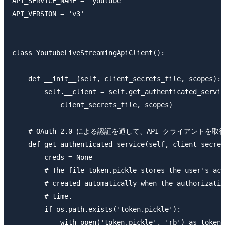
API_SERVICE_NAME = 'youtube'

API_VERSION = 'v3'

class YoutubeLiveStreamingApiClient():

    def __init__(self, client_secrets_file, scopes):

        self.__client = self.get_authenticated_servic
            client_secrets_file, scopes)

    # OAuth 2.0 による認証を通して、API クライアントを取得
    def get_authenticated_service(self, client_secret
        creds = None

        # The file token.pickle stores the user's acc
        # created automatically when the authorizatio
        # time.

        if os.path.exists('token.pickle'):

            with open('token.pickle', 'rb') as token:
