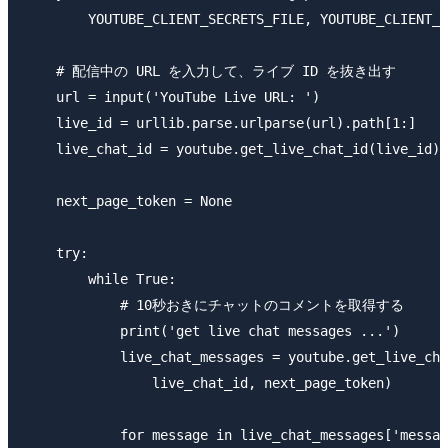
        YOUTUBE_CLIENT_SECRETS_FILE, YOUTUBE_CLIENT_S
    # 配信中の URL を入力して、ライブ ID を抜き出す

    url = input('YouTube Live URL: ')

    live_id = urllib.parse.urlparse(url).path[1:]

    live_chat_id = youtube.get_live_chat_id(live_id)

    next_page_token = None

    try:

        while True:

            # 10秒おきにチャットのコメントを取得する

            print('get live chat messages ...')

            live_chat_messages = youtube.get_live_cha
                live_chat_id, next_page_token)

            for message in live_chat_messages['messag