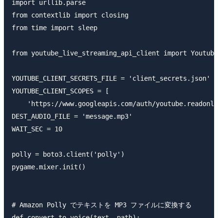
import urllib.parse

from contextlib import closing

from time import sleep

from youtube_live_streaming_api_client import Youtube
YOUTUBE_CLIENT_SECRETS_FILE = 'client_secrets.json'

YOUTUBE_CLIENT_SCOPES = [

    'https://www.googleapis.com/auth/youtube.readonly
DEST_AUDIO_FILE = 'message.mp3'

WAIT_SEC = 10

polly = boto3.client('polly')

pygame.mixer.init()

# Amazon Polly でテキストを MP3 ファイルに変換する

def convert_to_voice(text, path):
