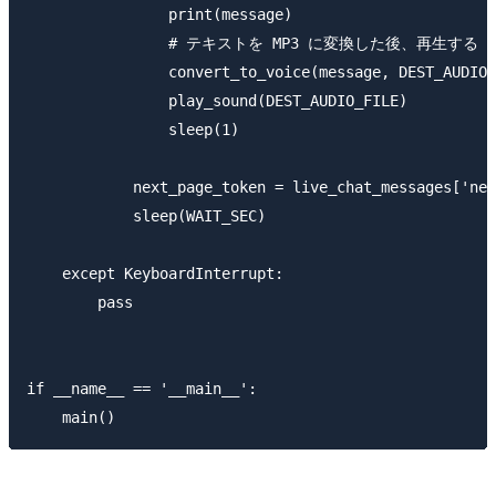
                print(message)

                # テキストを MP3 に変換した後、再生する

                convert_to_voice(message, DEST_AUDIO_
                play_sound(DEST_AUDIO_FILE)

                sleep(1)

            next_page_token = live_chat_messages['nex
            sleep(WAIT_SEC)

    except KeyboardInterrupt:

        pass

if __name__ == '__main__':
