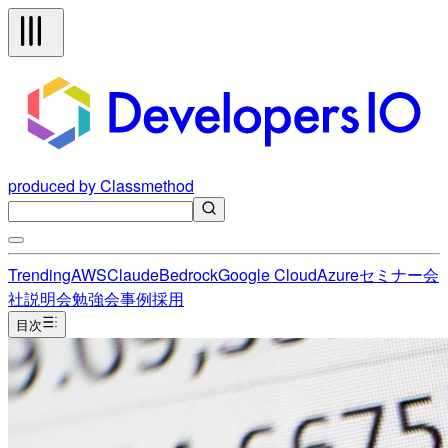
produced by Classmethod
Trending
AWS
Claude
Bedrock
Google Cloud
Azure
セミナー
会
社説明会
勉強会
事例
採用
目次