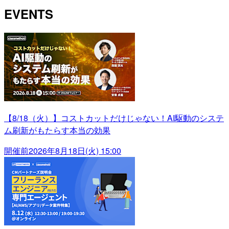
EVENTS
【8/18（火）】コストカットだけじゃない！AI駆動のシステ
ム刷新がもたらす本当の効果
開催前
2026年8月18日(火) 15:00