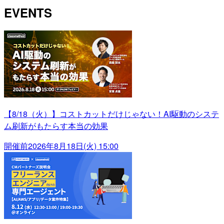
EVENTS
【8/18（火）】コストカットだけじゃない！AI駆動のシステ
ム刷新がもたらす本当の効果
開催前
2026年8月18日(火) 15:00