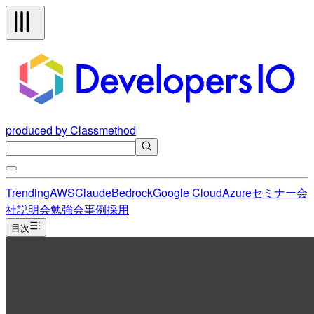
produced by Classmethod
Trending
AWS
Claude
Bedrock
Google Cloud
Azure
セミナー
会
社説明会
勉強会
事例
採用
目次