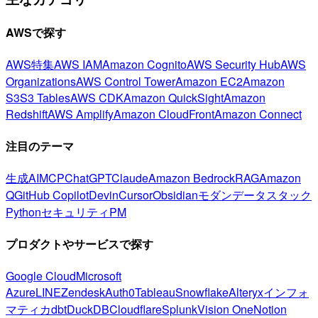
AWSで探す
AWS特集
AWS IAM
Amazon Cognito
AWS Security Hub
AWS
Organizations
AWS Control Tower
Amazon EC2
Amazon
S3
S3 Tables
AWS CDK
Amazon QuickSight
Amazon
Redshift
AWS Amplify
Amazon CloudFront
Amazon Connect
注目のテーマ
生成AI
MCP
ChatGPT
Claude
Amazon Bedrock
RAG
Amazon
Q
GitHub Copilot
Devin
Cursor
Obsidian
モダンデータスタック
Python
セキュリティ
PM
プロダクトやサービスで探す
Google Cloud
Microsoft
Azure
LINE
Zendesk
Auth0
Tableau
Snowflake
Alteryx
インフォ
マティカ
dbt
DuckDB
Cloudflare
Splunk
Vision One
Notion