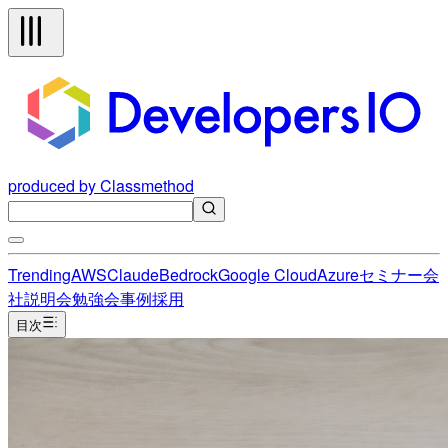
produced by Classmethod
Trending
AWS
Claude
Bedrock
Google Cloud
Azure
セミナー
会
社説明会
勉強会
事例
採用
目次