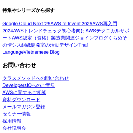
特集やシリーズから探す
Google Cloud Next ’25
AWS re:Invent 2025
AWS再入門
2024
AWSトレンドチェック
初心者向け
AWSテクニカルサポ
ート
AWS認定（資格）
製造業関連
ジョインブログ
くらめそ
の情シス
組織開発室の活動
デザイン
Thai
Language
Vietnamese Blog
お問い合わせ
クラスメソッドへの問い合わせ
DevelopersIOへのご意見
AWSに関するご相談
資料ダウンロード
メールマガジン登録
セミナー情報
採用情報
会社説明会