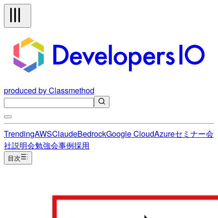
produced by Classmethod
Trending
AWS
Claude
Bedrock
Google Cloud
Azure
セミナー
会
社説明会
勉強会
事例
採用
目次