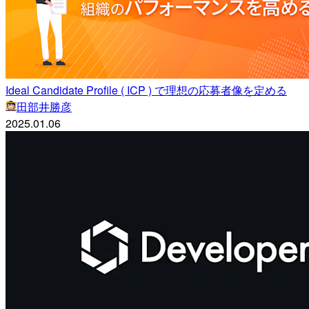
Ideal Candidate Profile ( ICP ) で理想の応募者像を定める
田部井勝彦
2025.01.06