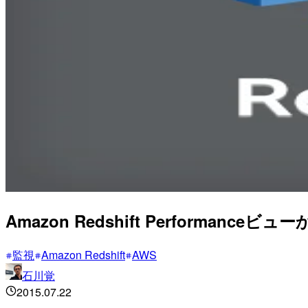
Amazon Redshift Performan
監視
Amazon Redshift
AWS
石川覚
2015.07.22