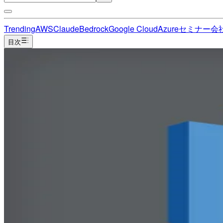
Trending
AWS
Claude
Bedrock
Google Cloud
Azure
セミナー
会
目次