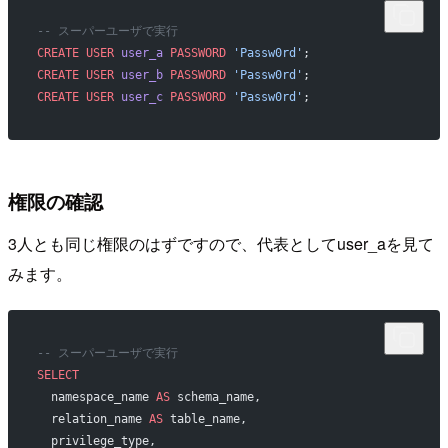
-- スーパーユーザで実行
CREATE
 USER
 user_a
 PASSWORD
 'Passw0rd'
;
CREATE
 USER
 user_b
 PASSWORD
 'Passw0rd'
;
CREATE
 USER
 user_c
 PASSWORD
 'Passw0rd'
;
権限の確認
3人とも同じ権限のはずですので、代表としてuser_aを見て
みます。
-- スーパーユーザで実行
SELECT
  namespace_name 
AS
 schema_name,
  relation_name 
AS
 table_name,
  privilege_type,