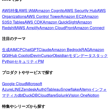
AWS特集
AWS IAM
Amazon Cognito
AWS Security Hub
AWS
Organizations
AWS Control Tower
Amazon EC2
Amazon
S3
S3 Tables
AWS CDK
Amazon QuickSight
Amazon
Redshift
AWS Amplify
Amazon CloudFront
Amazon Connect
注目のテーマ
生成AI
MCP
ChatGPT
Claude
Amazon Bedrock
RAG
Amazon
Q
GitHub Copilot
Devin
Cursor
Obsidian
モダンデータスタック
Python
セキュリティ
PM
プロダクトやサービスで探す
Google Cloud
Microsoft
Azure
LINE
Zendesk
Auth0
Tableau
Snowflake
Alteryx
インフォ
マティカ
dbt
DuckDB
Cloudflare
Splunk
Vision One
Notion
特集やシリーズから探す