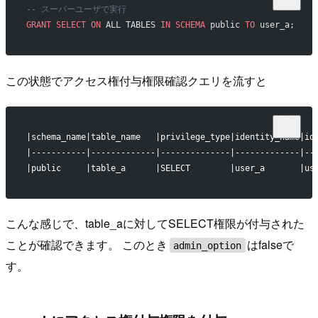
-- スーパーユーザで実行
GRANT
 SELECT
 ON
 ALL TABLES 
IN
 SCHEMA
 public 
TO
 user_a;
この状態でアクセス権付与権限確認クエリを流すと
|schema_name|table_name   |privilege_type|identity_name|id
|-----------|-------------|--------------|-------------|--
|public     |table_a      |SELECT        |user_a       |us
こんな感じで、table_aに対してSELECT権限が付与された
ことが確認できます。 このとき
はfalseで
admin_option
す。