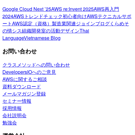
Google Cloud Next ’25
AWS re:Invent 2025
AWS再入門
2024
AWSトレンドチェック
初心者向け
AWSテクニカルサポ
ート
AWS認定（資格）
製造業関連
ジョインブログ
くらめそ
の情シス
組織開発室の活動
デザイン
Thai
Language
Vietnamese Blog
お問い合わせ
クラスメソッドへの問い合わせ
DevelopersIOへのご意見
AWSに関するご相談
資料ダウンロード
メールマガジン登録
セミナー情報
採用情報
会社説明会
勉強会