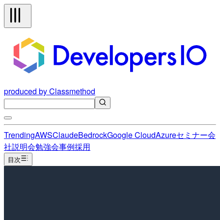
produced by Classmethod
Trending
AWS
Claude
Bedrock
Google Cloud
Azure
セミナー
会
社説明会
勉強会
事例
採用
目次