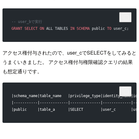
-- user_bで実行
GRANT
 SELECT
 ON
 ALL TABLES 
IN
 SCHEMA
 public 
TO
 user_c;
アクセス権付与されたので、user_cでSELECTをしてみると
うまくいきました。 アクセス権付与権限確認クエリの結果
も想定通りです。
|schema_name|table_name   |privilege_type|identity_name|id
|-----------|-------------|--------------|-------------|--
|public     |table_a      |SELECT        |user_c       |us