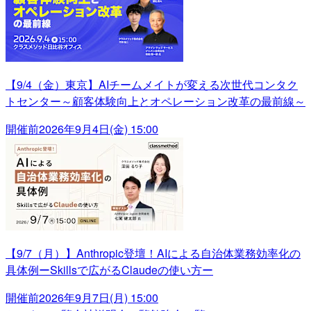
【9/4（金）東京】AIチームメイトが変える次世代コンタク
トセンター～顧客体験向上とオペレーション改革の最前線～
開催前
2026年9月4日(金) 15:00
【9/7（月）】Anthropic登壇！AIによる自治体業務効率化の
具体例ーSkillsで広がるClaudeの使い方ー
開催前
2026年9月7日(月) 15:00