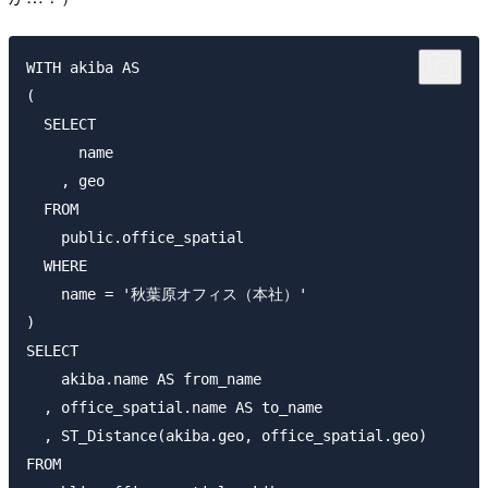
WITH akiba AS

(

  SELECT

      name

    , geo

  FROM

    public.office_spatial

  WHERE

    name = '秋葉原オフィス（本社）'

)

SELECT

    akiba.name AS from_name

  , office_spatial.name AS to_name

  , ST_Distance(akiba.geo, office_spatial.geo)

FROM
