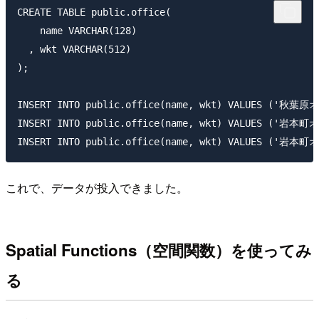
CREATE TABLE public.office(

    name VARCHAR(128)

  , wkt VARCHAR(512)

);

INSERT INTO public.office(name, wkt) VALUES ('秋葉原
INSERT INTO public.office(name, wkt) VALUES ('岩本町オ
これで、データが投入できました。
Spatial Functions（空間関数）を使ってみ
る