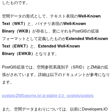
したものです。
空間データの形式として、テキスト表現の
Well-Known
Text（WKT）
と、バイナリ表現の
Well-Known
Binary（WKB）
が存在し、更にそれをPostGISの拡張
フォーマットとして定義したものが
Extended Well-Known
Text（EWKT）
と、
Extended Well-Known
Binary（EWKB）
となります。
PostGIS拡張では、空間参照系識別子（SRID）とZM値の拡
張がされています。詳細は以下のドキュメントが参考になり
ます。
postgis/ZMSgeoms.txt at stable-3.0 · postgis/postgis
また、空間データまわりについては、以前にDevelopers.IO