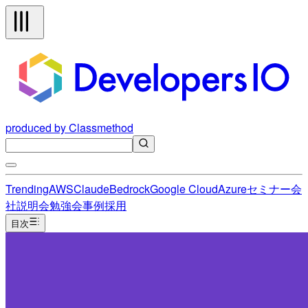
produced by Classmethod
Trending
AWS
Claude
Bedrock
Google Cloud
Azure
セミナー
会
社説明会
勉強会
事例
採用
目次