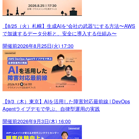
【8/25（火）札幌】生成AIを“会社の武器”にする方法〜AWS
で加速するデータ分析と、安全に導入する仕組み〜
開催前
2026年8月25日(火) 17:30
【9/3（木）東京】AIを活用した障害対応最前線 | DevOps
Agentライブデモで学ぶ、自律型運用の実践
開催前
2026年9月3日(木) 16:00