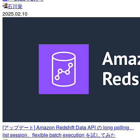
石川覚
2025.02.10
[アップデート] Amazon Redshift Data API の long polling、
list session、flexible batch execution を試してみた