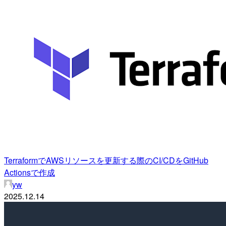
TerraformでAWSリソースを更新する際のCI/CDをGitHub
Actionsで作成
yw
2025.12.14