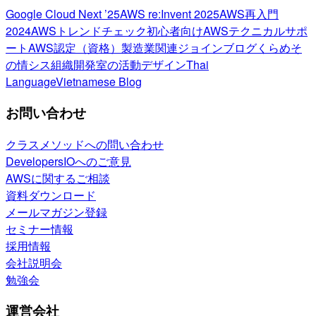
Google Cloud Next ’25
AWS re:Invent 2025
AWS再入門
2024
AWSトレンドチェック
初心者向け
AWSテクニカルサポ
ート
AWS認定（資格）
製造業関連
ジョインブログ
くらめそ
の情シス
組織開発室の活動
デザイン
Thai
Language
Vietnamese Blog
お問い合わせ
クラスメソッドへの問い合わせ
DevelopersIOへのご意見
AWSに関するご相談
資料ダウンロード
メールマガジン登録
セミナー情報
採用情報
会社説明会
勉強会
運営会社