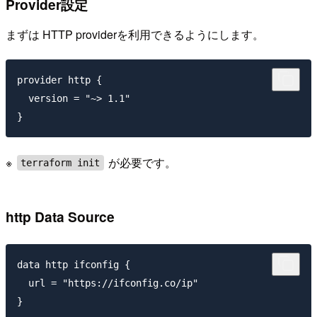
Provider設定
まずは HTTP providerを利用できるようにします。
provider http {

  version = "~> 1.1"

※
が必要です。
terraform init
http Data Source
data http ifconfig {

  url = "https://ifconfig.co/ip"
