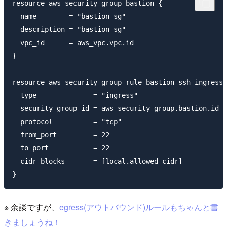
resource aws_security_group bastion {

  name        = "bastion-sg"

  description = "bastion-sg"

  vpc_id      = aws_vpc.vpc.id

}

resource aws_security_group_rule bastion-ssh-ingress 
  type              = "ingress"

  security_group_id = aws_security_group.bastion.id

  protocol          = "tcp"

  from_port         = 22

  to_port           = 22

  cidr_blocks       = [local.allowed-cidr]

※ 余談ですが、
egress(アウトバウンド)ルールもちゃんと書
きましょうね！