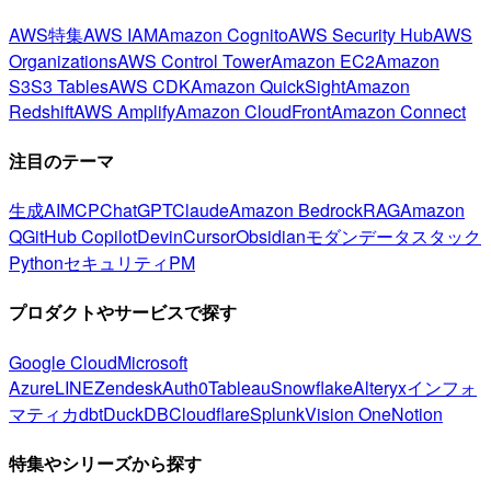
AWS特集
AWS IAM
Amazon Cognito
AWS Security Hub
AWS
Organizations
AWS Control Tower
Amazon EC2
Amazon
S3
S3 Tables
AWS CDK
Amazon QuickSight
Amazon
Redshift
AWS Amplify
Amazon CloudFront
Amazon Connect
注目のテーマ
生成AI
MCP
ChatGPT
Claude
Amazon Bedrock
RAG
Amazon
Q
GitHub Copilot
Devin
Cursor
Obsidian
モダンデータスタック
Python
セキュリティ
PM
プロダクトやサービスで探す
Google Cloud
Microsoft
Azure
LINE
Zendesk
Auth0
Tableau
Snowflake
Alteryx
インフォ
マティカ
dbt
DuckDB
Cloudflare
Splunk
Vision One
Notion
特集やシリーズから探す