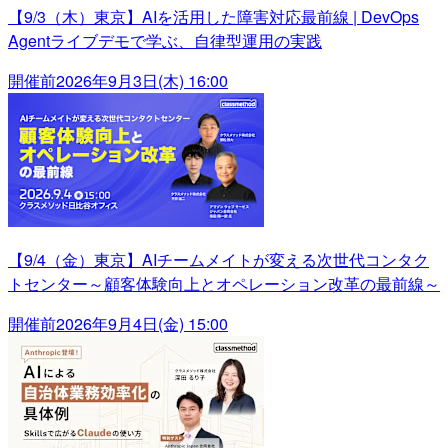
【9/3（木）東京】AIを活用した障害対応最前線 | DevOps
Agentライブデモで学ぶ、自律型運用の実践
開催前
2026年9月3日(木) 16:00
【9/4（金）東京】AIチームメイトが変える次世代コンタク
トセンター～顧客体験向上とオペレーション改革の最前線～
開催前
2026年9月4日(金) 15:00