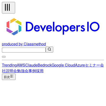
produced by Classmethod
Trending
AWS
Claude
Bedrock
Google Cloud
Azure
セミナー
会
社説明会
勉強会
事例
採用
目次