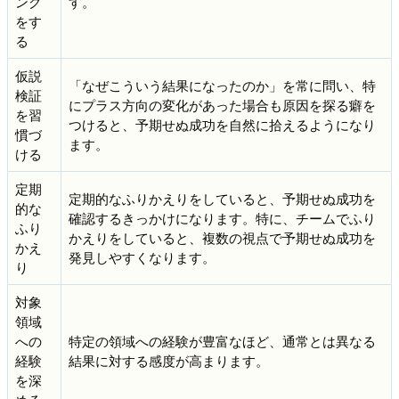
ング
す。
をす
る
仮説
「なぜこういう結果になったのか」を常に問い、特
検証
にプラス方向の変化があった場合も原因を探る癖を
を習
つけると、予期せぬ成功を自然に拾えるようになり
慣づ
ます。
ける
定期
定期的なふりかえりをしていると、予期せぬ成功を
的な
確認するきっかけになります。特に、チームでふり
ふり
かえりをしていると、複数の視点で予期せぬ成功を
かえ
発見しやすくなります。
り
対象
領域
への
特定の領域への経験が豊富なほど、通常とは異なる
経験
結果に対する感度が高まります。
を深