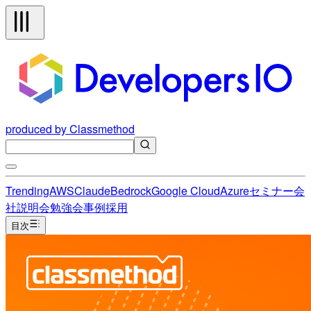
produced by Classmethod
Trending
AWS
Claude
Bedrock
Google Cloud
Azure
セミナー
会
社説明会
勉強会
事例
採用
目次