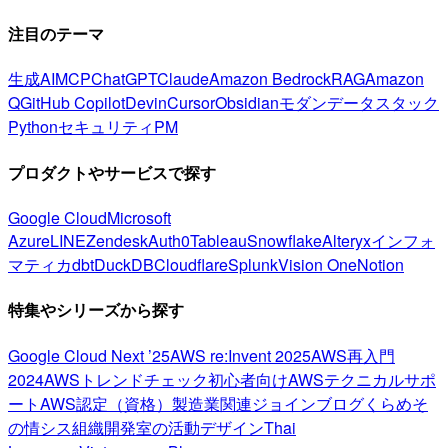
注目のテーマ
生成AI
MCP
ChatGPT
Claude
Amazon Bedrock
RAG
Amazon
Q
GitHub Copilot
Devin
Cursor
Obsidian
モダンデータスタック
Python
セキュリティ
PM
プロダクトやサービスで探す
Google Cloud
Microsoft
Azure
LINE
Zendesk
Auth0
Tableau
Snowflake
Alteryx
インフォ
マティカ
dbt
DuckDB
Cloudflare
Splunk
Vision One
Notion
特集やシリーズから探す
Google Cloud Next ’25
AWS re:Invent 2025
AWS再入門
2024
AWSトレンドチェック
初心者向け
AWSテクニカルサポ
ート
AWS認定（資格）
製造業関連
ジョインブログ
くらめそ
の情シス
組織開発室の活動
デザイン
Thai