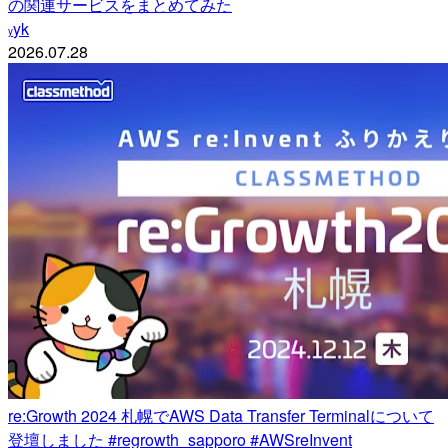
の関連サービスをまとめてみた
yk
y
2026.07.28
re:Growth 2024 札幌でAWS Data Transfer Terminalについて
登壇しました #regrowth_sapporo #AWSreInvent