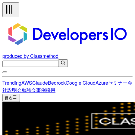
produced by Classmethod
Trending
AWS
Claude
Bedrock
Google Cloud
Azure
セミナー
会
社説明会
勉強会
事例
採用
目次