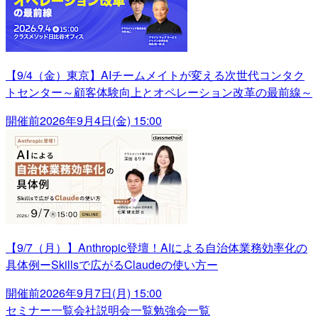
【9/4（金）東京】AIチームメイトが変える次世代コンタク
トセンター～顧客体験向上とオペレーション改革の最前線～
開催前
2026年9月4日(金) 15:00
【9/7（月）】Anthropic登壇！AIによる自治体業務効率化の
具体例ーSkillsで広がるClaudeの使い方ー
開催前
2026年9月7日(月) 15:00
セミナー一覧
会社説明会一覧
勉強会一覧