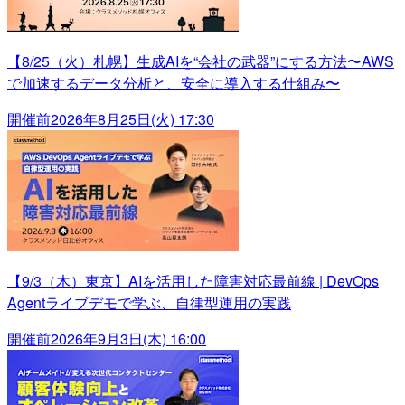
【8/25（火）札幌】生成AIを“会社の武器”にする方法〜AWS
で加速するデータ分析と、安全に導入する仕組み〜
開催前
2026年8月25日(火) 17:30
【9/3（木）東京】AIを活用した障害対応最前線 | DevOps
Agentライブデモで学ぶ、自律型運用の実践
開催前
2026年9月3日(木) 16:00