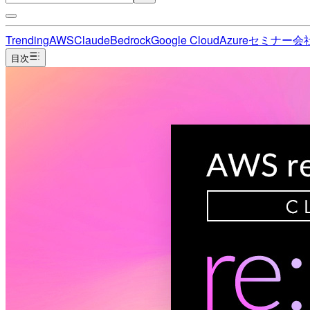
Trending
AWS
Claude
Bedrock
Google Cloud
Azure
セミナー
会
目次