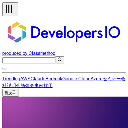
produced by Classmethod
Trending
AWS
Claude
Bedrock
Google Cloud
Azure
セミナー
会
社説明会
勉強会
事例
採用
目次