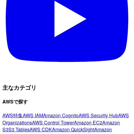
主なカテゴリ
AWSで探す
AWS特集
AWS IAM
Amazon Cognito
AWS Security Hub
AWS
Organizations
AWS Control Tower
Amazon EC2
Amazon
S3
S3 Tables
AWS CDK
Amazon QuickSight
Amazon