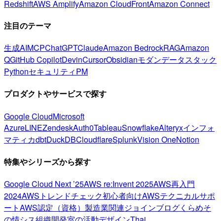
Redshift
AWS Amplify
Amazon CloudFront
Amazon Connect
注目のテーマ
生成AI
MCP
ChatGPT
Claude
Amazon Bedrock
RAG
Amazon
Q
GitHub Copilot
Devin
Cursor
Obsidian
モダンデータスタック
Python
セキュリティ
PM
プロダクトやサービスで探す
Google Cloud
Microsoft
Azure
LINE
Zendesk
Auth0
Tableau
Snowflake
Alteryx
インフォ
マティカ
dbt
DuckDB
Cloudflare
Splunk
Vision One
Notion
特集やシリーズから探す
Google Cloud Next ’25
AWS re:Invent 2025
AWS再入門
2024
AWSトレンドチェック
初心者向け
AWSテクニカルサポ
ート
AWS認定（資格）
製造業関連
ジョインブログ
くらめそ
の情シス
組織開発室の活動
デザイン
Thai