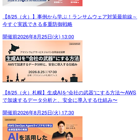
【8/25（火）】事例から学ぶ！ランサムウェア対策最前線～
今すぐ実践できる多重防御戦略
開催前
2026年8月25日(火) 13:00
【8/25（火）札幌】生成AIを“会社の武器”にする方法〜AWS
で加速するデータ分析と、安全に導入する仕組み〜
開催前
2026年8月25日(火) 17:30