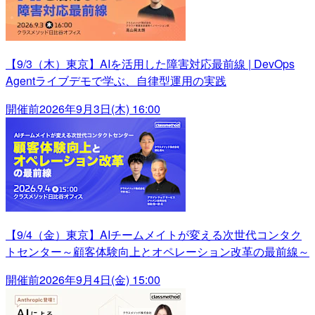
【9/3（木）東京】AIを活用した障害対応最前線 | DevOps
Agentライブデモで学ぶ、自律型運用の実践
開催前
2026年9月3日(木) 16:00
【9/4（金）東京】AIチームメイトが変える次世代コンタク
トセンター～顧客体験向上とオペレーション改革の最前線～
開催前
2026年9月4日(金) 15:00