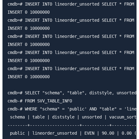
cmdb=# INSERT INTO lineorder_unsorted SELECT * FROM s
INSERT 0 10000000 

cmdb=# INSERT INTO lineorder_unsorted SELECT * FROM s
INSERT 0 10000000 

cmdb=# INSERT INTO lineorder_unsorted SELECT * FROM s
INSERT 0 10000000 

cmdb=# INSERT INTO lineorder_unsorted SELECT * FROM s
INSERT 0 10000000 

cmdb=# INSERT INTO lineorder_unsorted SELECT * FROM s
INSERT 0 10000000 

cmdb=# SELECT "schema", "table", diststyle, unsorted,
cmdb-# FROM SVV_TABLE_INFO 

cmdb-# WHERE "schema" = 'public' AND "table" = 'lineo
 schema | table | diststyle | unsorted | vacuum_sort_
--------+--------------------+-----------+----------+
 public | lineorder_unsorted | EVEN | 90.00 | 0.00 (1