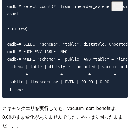
cmdb=# select count(*) from lineorder_av where lo_ord
count 

------- 

7 (1 row) 

cmdb=# SELECT "schema", "table", diststyle, unsorted,
cmdb-# FROM SVV_TABLE_INFO 

cmdb-# WHERE "schema" = 'public' AND "table" = 'lineo
 schema | table | diststyle | unsorted | vacuum_sort_
--------+--------------+-----------+----------+------
 public | lineorder_av | EVEN | 99.99 | 0.00 

スキャンクエリを実行しても、vacuum_sort_benefitは、
0.00のまま変化がありませんでした。やっぱり困ったまま
だ、、、