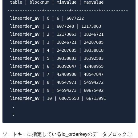
 table | blocknum | minvalue | maxvalue 

--------------+----------+-----------+----------- 

 lineorder_av | 0 | 6 | 6077222 

 lineorder_av | 1 | 6077248 | 12173063 

 lineorder_av | 2 | 12173063 | 18246721 

 lineorder_av | 3 | 18246721 | 24287685 

 lineorder_av | 4 | 24287685 | 30338818 

 lineorder_av | 5 | 30338883 | 36392583 

 lineorder_av | 6 | 36392647 | 42489955 

 lineorder_av | 7 | 42489988 | 48547847 

 lineorder_av | 8 | 48547971 | 54594272 

 lineorder_av | 9 | 54594273 | 60675492 

 lineorder_av | 10 | 60675558 | 66713991

  :

ソートキーに指定しているlo_orderkeyのデータブロックご