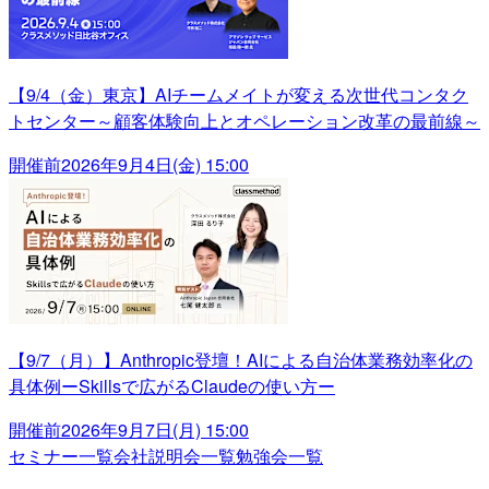
【9/4（金）東京】AIチームメイトが変える次世代コンタク
トセンター～顧客体験向上とオペレーション改革の最前線～
開催前
2026年9月4日(金) 15:00
【9/7（月）】Anthropic登壇！AIによる自治体業務効率化の
具体例ーSkillsで広がるClaudeの使い方ー
開催前
2026年9月7日(月) 15:00
セミナー一覧
会社説明会一覧
勉強会一覧