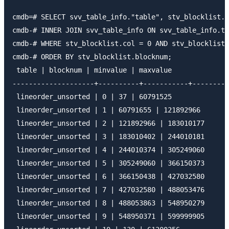
cmdb=# SELECT svv_table_info."table", stv_blocklist.b
cmdb-# INNER JOIN svv_table_info ON svv_table_info.ta
cmdb-# WHERE stv_blocklist.col = 0 AND stv_blocklist.
cmdb-# ORDER BY stv_blocklist.blocknum; 

 table | blocknum | minvalue | maxvalue 

--------------------+----------+-----------+---------
 lineorder_unsorted | 0 | 37 | 60791525 

 lineorder_unsorted | 1 | 60791655 | 121892966 

 lineorder_unsorted | 2 | 121892966 | 183010177 

 lineorder_unsorted | 3 | 183010402 | 244010181 

 lineorder_unsorted | 4 | 244010374 | 305249060 

 lineorder_unsorted | 5 | 305249060 | 366150373 

 lineorder_unsorted | 6 | 366150438 | 427032580 

 lineorder_unsorted | 7 | 427032580 | 488053476 

 lineorder_unsorted | 8 | 488053863 | 548950279 

 lineorder_unsorted | 9 | 548950371 | 599999905 
