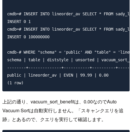
cmdb=# INSERT INTO lineorder_av SELECT * FROM sady_li
INSERT 0 1

cmdb=# INSERT INTO lineorder_av SELECT * FROM sady_li
INSERT 0 100000000

cmdb-# WHERE "schema" = 'public' AND "table" = 'lineo
schema | table | diststyle | unsorted | vacuum_sort_b
--------+--------------+-----------+----------+------
public | lineorder_av | EVEN | 99.99 | 0.00

上記の通り、vacuum_sort_benefitは、0.00なのでAuto
Vacuum Sortは自動実行しません。「スキャンクエリを追
跡」とあるので、クエリを実行して確認します。