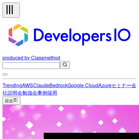
produced by Classmethod
Trending
AWS
Claude
Bedrock
Google Cloud
Azure
セミナー
会
社説明会
勉強会
事例
採用
目次