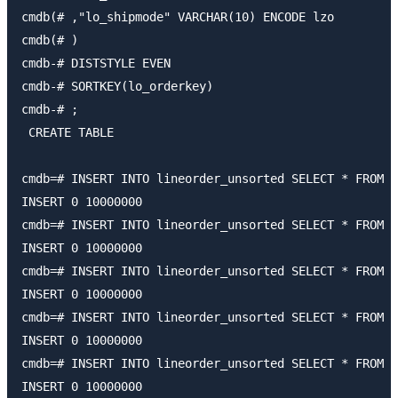
cmdb(# ,"lo_shipmode" VARCHAR(10) ENCODE lzo 

cmdb(# ) 

cmdb-# DISTSTYLE EVEN 

cmdb-# SORTKEY(lo_orderkey) 

cmdb-# ;

 CREATE TABLE 

cmdb=# INSERT INTO lineorder_unsorted SELECT * FROM s
INSERT 0 10000000 

cmdb=# INSERT INTO lineorder_unsorted SELECT * FROM s
INSERT 0 10000000 

cmdb=# INSERT INTO lineorder_unsorted SELECT * FROM s
INSERT 0 10000000 

cmdb=# INSERT INTO lineorder_unsorted SELECT * FROM s
INSERT 0 10000000 

cmdb=# INSERT INTO lineorder_unsorted SELECT * FROM s
INSERT 0 10000000 
