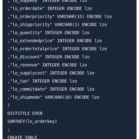
,"lo_suppkey" INTEGER ENCODE lzo

,"lo_orderdate" INTEGER ENCODE lzo

,"lo_orderpriority" VARCHAR(15) ENCODE lzo

,"lo_shippriority" VARCHAR(1) ENCODE lzo

,"lo_quantity" INTEGER ENCODE lzo

,"lo_extendedprice" INTEGER ENCODE lzo

,"lo_ordertotalprice" INTEGER ENCODE lzo

,"lo_discount" INTEGER ENCODE lzo

,"lo_revenue" INTEGER ENCODE lzo

,"lo_supplycost" INTEGER ENCODE lzo

,"lo_tax" INTEGER ENCODE lzo

,"lo_commitdate" INTEGER ENCODE lzo

,"lo_shipmode" VARCHAR(10) ENCODE lzo

)

DISTSTYLE EVEN

SORTKEY(lo_orderkey)

;

CREATE TABLE
