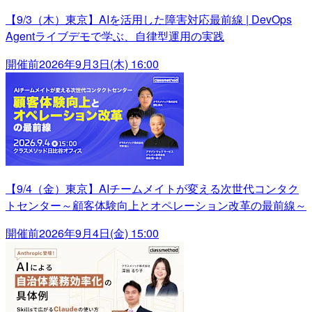
【9/3（木）東京】AIを活用した障害対応最前線 | DevOps
Agentライブデモで学ぶ、自律型運用の実践
開催前
2026年9月3日(木) 16:00
【9/4（金）東京】AIチームメイトが変える次世代コンタク
トセンター～顧客体験向上とオペレーション改革の最前線～
開催前
2026年9月4日(金) 15:00