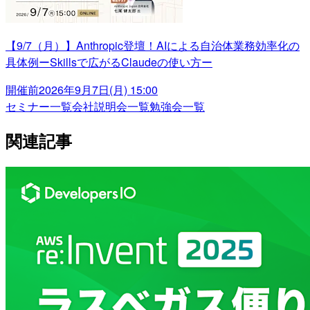
【9/7（月）】Anthropic登壇！AIによる自治体業務効率化の
具体例ーSkillsで広がるClaudeの使い方ー
開催前
2026年9月7日(月) 15:00
セミナー一覧
会社説明会一覧
勉強会一覧
関連記事