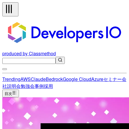
produced by Classmethod
Trending
AWS
Claude
Bedrock
Google Cloud
Azure
セミナー
会
社説明会
勉強会
事例
採用
目次